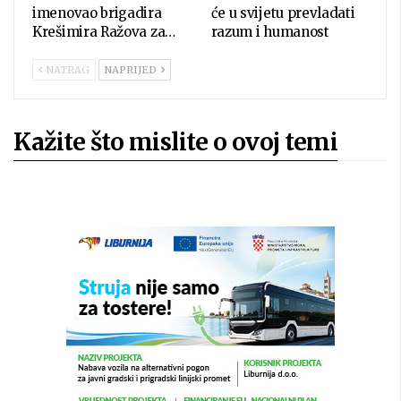
imenovao brigadira
će u svijetu prevladati
Krešimira Ražova za…
razum i humanost
NATRAG
NAPRIJED
Kažite što mislite o ovoj temi