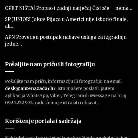
OPET NIŠTA! Propao i zadnji natječaj Čistoće – nema…
SP JUNIORI Jakov Pijaca u Americi nije izborio finale,
ali…
APN Proveden postupak nabave usluga za izgradnju
jedne…
Pošaljite nam priču ili fotografiju
Pošaljite nam priču, informaciju ili fotografiju na email
desk@antenazadar.hr
. Isto možete poslati i putem
aplikacija WhatsApp, Viber, Telegram ili iMessage na broj
092 2222 972
, rado ćemo je istražiti i objaviti.
Korištenje portala i sadržaja
Nakladnik ovaj portal stavlja na korištenje onakvim kakav