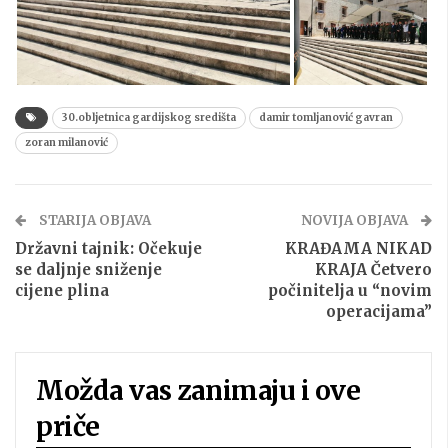
30.obljetnica gardijskog središta
damir tomljanović gavran
zoran milanović
STARIJA OBJAVA
NOVIJA OBJAVA
Državni tajnik: Očekuje
KRAĐAMA NIKAD
se daljnje sniženje
KRAJA Četvero
cijene plina
počinitelja u “novim
operacijama”
Možda vas zanimaju i ove
priče