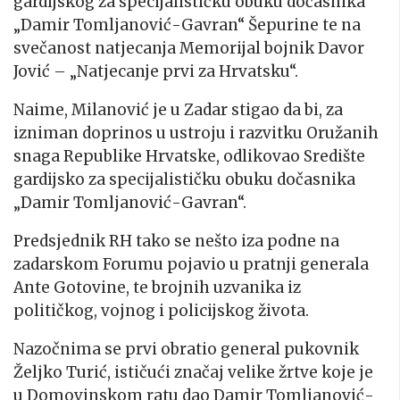
gardijskog za specijalističku obuku dočasnika
„Damir Tomljanović-Gavran“ Šepurine te na
svečanost natjecanja Memorijal bojnik Davor
Jović – „Natjecanje prvi za Hrvatsku“.
Naime, Milanović je u Zadar stigao da bi, za
izniman doprinos u ustroju i razvitku Oružanih
snaga Republike Hrvatske, odlikovao Središte
gardijsko za specijalističku obuku dočasnika
„Damir Tomljanović-Gavran“.
Predsjednik RH tako se nešto iza podne na
zadarskom Forumu pojavio u pratnji generala
Ante Gotovine, te brojnih uzvanika iz
političkog, vojnog i policijskog života.
Nazočnima se prvi obratio general pukovnik
Željko Turić, ističući značaj velike žrtve koje je
u Domovinskom ratu dao Damir Tomljanović-