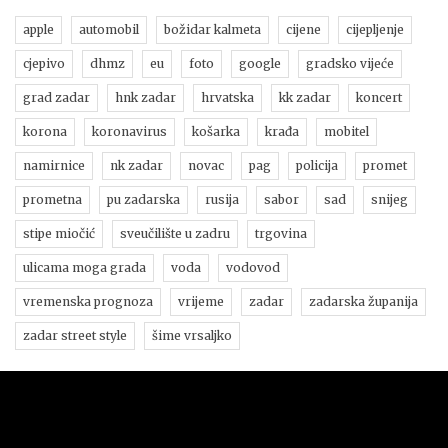
apple
automobil
božidar kalmeta
cijene
cijepljenje
cjepivo
dhmz
eu
foto
google
gradsko vijeće
grad zadar
hnk zadar
hrvatska
kk zadar
koncert
korona
koronavirus
košarka
krađa
mobitel
namirnice
nk zadar
novac
pag
policija
promet
prometna
pu zadarska
rusija
sabor
sad
snijeg
stipe miočić
sveučilište u zadru
trgovina
ulicama moga grada
voda
vodovod
vremenska prognoza
vrijeme
zadar
zadarska županija
zadar street style
šime vrsaljko