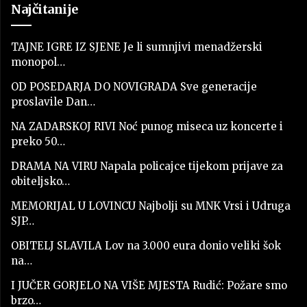
Najčitanije
TAJNE IGRE IZ SJENE Je li sumnjivi menadžerski
monopol…
OD POSEDARJA DO NOVIGRADA Sve generacije
proslavile Dan…
NA ZADARSKOJ RIVI Noć punog miseca uz koncerte i
preko 50…
DRAMA NA VIRU Napala policajce tijekom prijave za
obiteljsko…
MEMORIJAL U LOVINCU Najbolji su MNK Vrsi i Udruga
SJP…
OBITELJ SLAVILA Lov na 3.000 eura donio veliki šok
na…
I JUČER GORJELO NA VIŠE MJESTA Rudić: Požare smo
brzo…