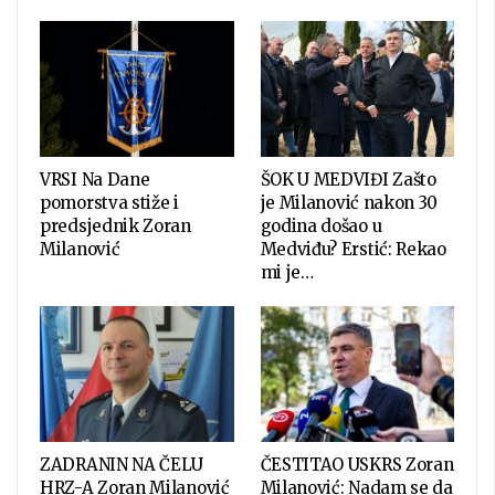
VRSI Na Dane
ŠOK U MEDVIĐI Zašto
pomorstva stiže i
je Milanović nakon 30
predsjednik Zoran
godina došao u
Milanović
Medviđu? Erstić: Rekao
mi je…
ZADRANIN NA ČELU
ČESTITAO USKRS Zoran
HRZ-A Zoran Milanović
Milanović: Nadam se da