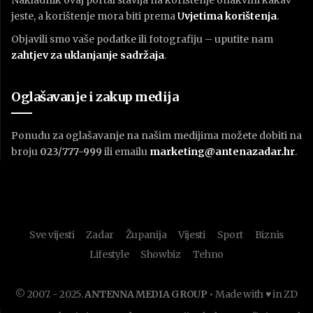
jeste, a korištenje mora biti prema
U
vjetima korištenja
.
Objavili smo vaše podatke ili fotografiju – uputite nam
zahtjev za uklanjanje sadržaja
.
Oglašavanje i zakup medija
Ponudu za oglašavanje na našim medijima možete dobiti na
broju
023/777-999
ili emailu
marketing@antenazadar.hr
.
Sve vijesti
Zadar
Županija
Vijesti
Sport
Biznis
Lifestyle
Showbiz
Tehno
© 2007. - 2025.
ANTENNA MEDIA GROUP
• Made with ♥ in ZD