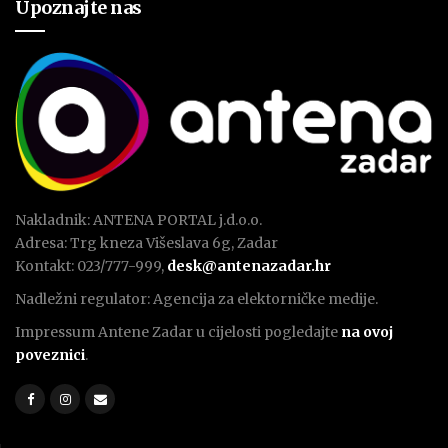
Upoznajte nas
Nakladnik: ANTENA PORTAL j.d.o.o.
Adresa: Trg kneza Višeslava 6g, Zadar
Kontakt: 023/777-999,
desk@antenazadar.hr
Nadležni regulator: Agencija za elektorničke medije.
Impressum Antene Zadar u cijelosti pogledajte
na ovoj
poveznici
.