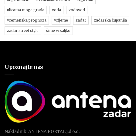
ulicama moga grada
voda
vodovod
vremenska prognoza
vrijeme
zadar
zadarska županija
zadar street style
šime vrsaljko
Upoznajte nas
Nakladnik: ANTENA PORTAL j.d.o.o.