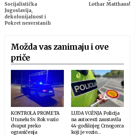
Socijalistička
Lothar Matthaus!
Jugoslavija,
dekolonijalnost i
Pokret nesvrstanih
Možda vas zanimaju i ove
priče
KONTROLA PROMETA
LUDA VOŽNJA Policija
U tunelu Sv. Rok vozio
na autocesti zaustavila
dvaput preko
44-godišnjeg Crnogorca
ograničenja
koji je vozio…