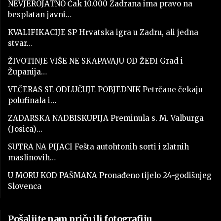
NEVJEROJATNO Čak 10.000 Zadrana ima pravo na
besplatan javni…
KVALIFIKACIJE SP Hrvatska igra u Zadru, ali jedna
stvar…
ŽIVOTINJE VIŠE NE SKAPAVAJU OD ŽEĐI Grad i
Županija…
VEČERAS SE ODLUČUJE POBJEDNIK Petrčane čekaju
polufinala i…
ZADARSKA NADBISKUPIJA Preminula s. M. Valburga
(Josica)…
SUTRA NA PIJACI Fešta autohtonih sorti i zlatnih
maslinovih…
U MORU KOD PAŠMANA Pronađeno tijelo 24-godišnjeg
Slovenca
Pošaljite nam priču ili fotografiju