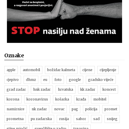
Oznake
apple
automobil
božidar kalmeta
cijene
cijepljenje
cjepivo
dhmz
eu
foto
google
gradsko vijeće
grad zadar
hnk zadar
hrvatska
kk zadar
koncert
korona
koronavirus
košarka
krađa
mobitel
namirnice
nk zadar
novac
pag
policija
promet
prometna
pu zadarska
rusija
sabor
sad
snijeg
stipe miočić
sveučilište u zadru
trgovina