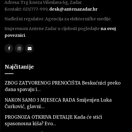
Adresa: Trg kneza Višeslava 6g, Zadar
Kontakt: 023/777-999,
desk@antenazadar.hr
Nadležni regulator: Agencija za elektorničke medije.
Impressum Antene Zadar u cijelosti pogledajte
na ovoj
poveznici
.
Najčitanije
ZBOG ZATVORENOG PRENOĆIŠTA Beskućnici preko
dana spavaju i…
NAKON SAMO 3 MJESECA RADA Smijenjen Luka
Čurković, glavni…
PROGNOZA OTKRIVA DETALJE Kada će stići
spasonosna kiša? Evo…