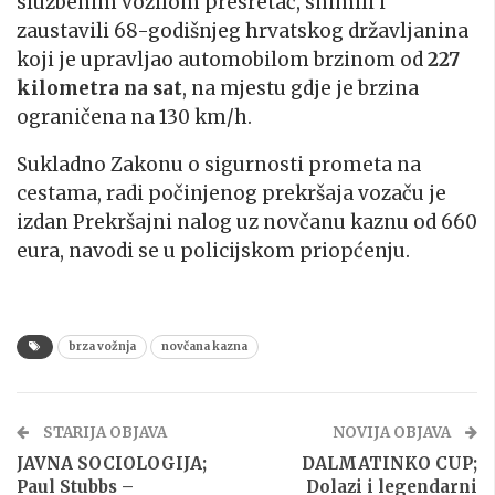
službenim vozilom presretač, snimili i
zaustavili 68-godišnjeg hrvatskog državljanina
koji je upravljao automobilom brzinom od
227
kilometra na sat
, na mjestu gdje je brzina
ograničena na 130 km/h.
Sukladno Zakonu o sigurnosti prometa na
cestama, radi počinjenog prekršaja vozaču je
izdan Prekršajni nalog uz novčanu kaznu od 660
eura, navodi se u policijskom priopćenju.
brza vožnja
novčana kazna
STARIJA OBJAVA
NOVIJA OBJAVA
JAVNA SOCIOLOGIJA;
DALMATINKO CUP;
Paul Stubbs –
Dolazi i legendarni