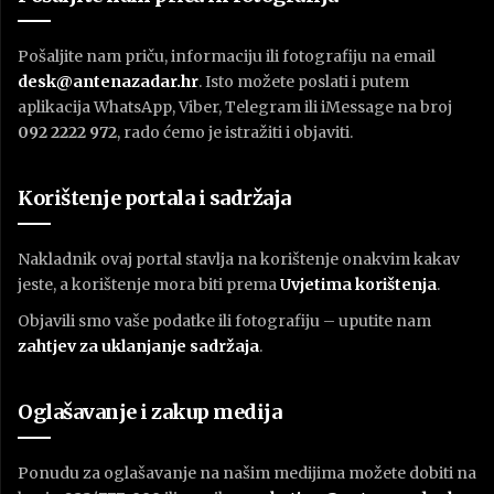
Pošaljite nam priču, informaciju ili fotografiju na email
desk@antenazadar.hr
. Isto možete poslati i putem
aplikacija WhatsApp, Viber, Telegram ili iMessage na broj
092 2222 972
, rado ćemo je istražiti i objaviti.
Korištenje portala i sadržaja
Nakladnik ovaj portal stavlja na korištenje onakvim kakav
jeste, a korištenje mora biti prema
U
vjetima korištenja
.
Objavili smo vaše podatke ili fotografiju – uputite nam
zahtjev za uklanjanje sadržaja
.
Oglašavanje i zakup medija
Ponudu za oglašavanje na našim medijima možete dobiti na