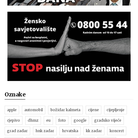
Oznake
apple
automobil
božidar kalmeta
cijene
cijepljenje
cjepivo
dhmz
eu
foto
google
gradsko vijeće
grad zadar
hnk zadar
hrvatska
kk zadar
koncert