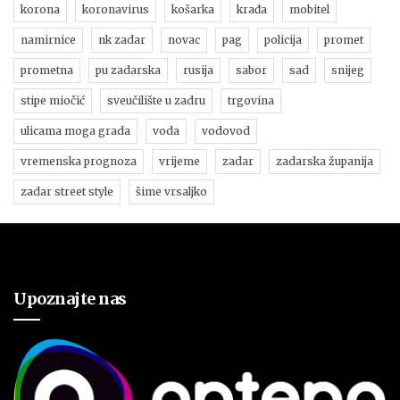
korona
koronavirus
košarka
krađa
mobitel
namirnice
nk zadar
novac
pag
policija
promet
prometna
pu zadarska
rusija
sabor
sad
snijeg
stipe miočić
sveučilište u zadru
trgovina
ulicama moga grada
voda
vodovod
vremenska prognoza
vrijeme
zadar
zadarska županija
zadar street style
šime vrsaljko
Upoznajte nas