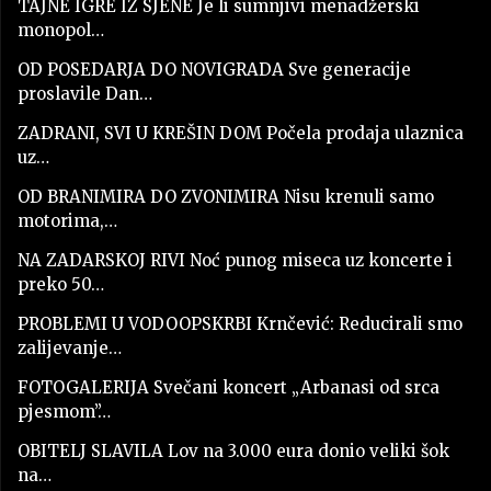
TAJNE IGRE IZ SJENE Je li sumnjivi menadžerski
monopol…
OD POSEDARJA DO NOVIGRADA Sve generacije
proslavile Dan…
ZADRANI, SVI U KREŠIN DOM Počela prodaja ulaznica
uz…
OD BRANIMIRA DO ZVONIMIRA Nisu krenuli samo
motorima,…
NA ZADARSKOJ RIVI Noć punog miseca uz koncerte i
preko 50…
PROBLEMI U VODOOPSKRBI Krnčević: Reducirali smo
zalijevanje…
FOTOGALERIJA Svečani koncert „Arbanasi od srca
pjesmom”…
OBITELJ SLAVILA Lov na 3.000 eura donio veliki šok
na…