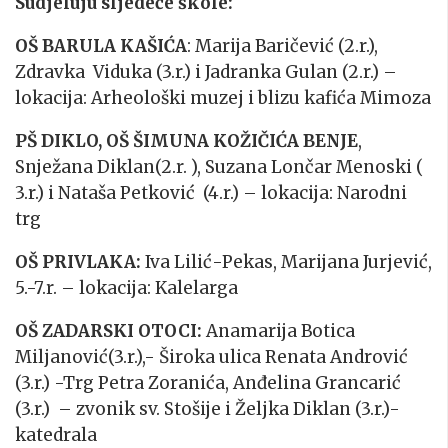
Sudjeluju sljedeće škole:
OŠ BARULA KAŠIĆA
: Marija Baričević (2.r.),
Zdravka Viduka (3.r.) i Jadranka Gulan (2.r.) –
lokacija: Arheološki muzej i blizu kafića Mimoza
PŠ DIKLO, OŠ ŠIMUNA KOŽIČIĆA BENJE
,
Snježana Diklan(2.r. ), Suzana Lončar Menoski (
3.r.) i Nataša Petković (4.r.) – lokacija: Narodni
trg
OŠ PRIVLAKA:
Iva Lilić-Pekas, Marijana Jurjević,
5.-7.r. – lokacija: Kalelarga
OŠ ZADARSKI OTOCI:
Anamarija Botica
Miljanović(3.r.),- Široka ulica Renata Andrović
(3.r.) -Trg Petra Zoranića, Anđelina Grancarić
(3.r.) – zvonik sv. Stošije i Željka Diklan (3.r.)-
katedrala