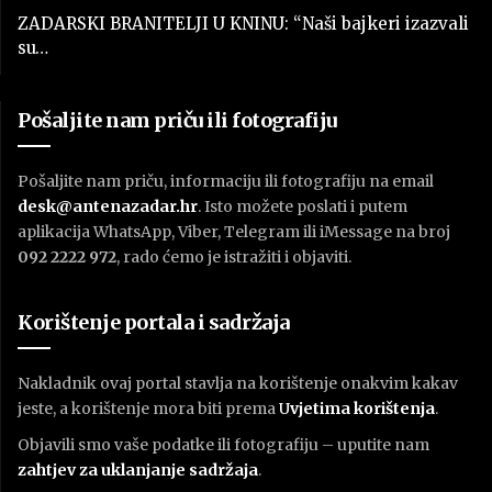
ZADARSKI BRANITELJI U KNINU: “Naši bajkeri izazvali
su…
Pošaljite nam priču ili fotografiju
Pošaljite nam priču, informaciju ili fotografiju na email
desk@antenazadar.hr
. Isto možete poslati i putem
aplikacija WhatsApp, Viber, Telegram ili iMessage na broj
092 2222 972
, rado ćemo je istražiti i objaviti.
Korištenje portala i sadržaja
Nakladnik ovaj portal stavlja na korištenje onakvim kakav
jeste, a korištenje mora biti prema
U
vjetima korištenja
.
Objavili smo vaše podatke ili fotografiju – uputite nam
zahtjev za uklanjanje sadržaja
.