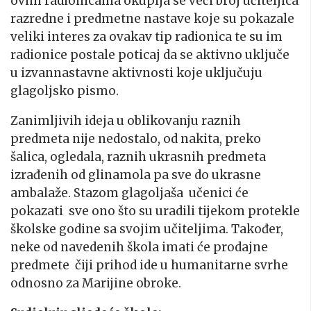
ovim radionicama okuplja se veći broj učiteljica
razredne i predmetne nastave koje su pokazale
veliki interes za ovakav tip radionica te su im
radionice postale poticaj da se aktivno uključe
u izvannastavne aktivnosti koje uključuju
glagoljsko pismo.
Zanimljivih ideja u oblikovanju raznih
predmeta nije nedostalo, od nakita, preko
šalica, ogledala, raznih ukrasnih predmeta
izrađenih od glinamola pa sve do ukrasne
ambalaže. Stazom glagoljaša učenici će
pokazati sve ono što su uradili tijekom protekle
školske godine sa svojim učiteljima. Također,
neke od navedenih škola imati će prodajne
predmete čiji prihod ide u humanitarne svrhe
odnosno za Marijine obroke.