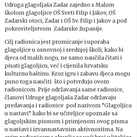
Udruga glagoljaša Zadar zajedno s Malom
školom glagoljice OŠ Sveti Filip i Jakov, OŠ
Zadarski otoci, Zadar i OŠ Sv. Filip i Jakov a pod
pokroviteljstvom Zadarske županije.
Cilj radionica jest promicanje i uporaba
glagoljice u osnovnoj i srednjoj školi, kako bi
djeca od malih nogu, ne samo naučila čitati i
pisati glagoljicu, već i cijenila hrvatsku
kulturnu baštinu. Kroz igru i zabavu djeca mogu
puno toga naučiti što i potvrđuju ovom
radionicom. Prije održavanja same radionice,
članovi Udruge glagoljaša Zadar održavaju
predavanja i radionice pod nazivom ”Glagoljica
u nastavi” kako bi se učiteljice upoznale sa
glagoljskim pismom i primjenom ovog pisma
u nastavi i izvannastavnim aktivnostima. Na