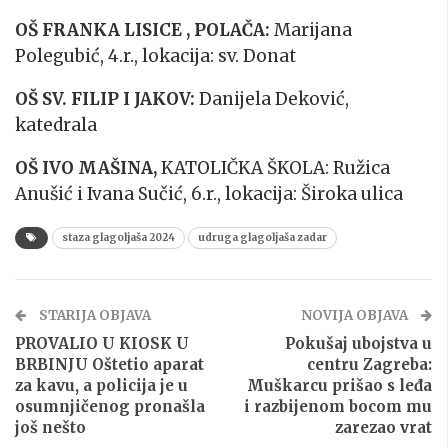
OŠ FRANKA LISICE , POLAČA:
Marijana
Polegubić, 4.r., lokacija: sv. Donat
OŠ SV. FILIP I JAKOV:
Danijela Deković,
katedrala
OŠ IVO MAŠINA,
KATOLIČKA ŠKOLA: Ružica
Anušić i Ivana Sučić, 6.r., lokacija: Široka ulica
staza glagoljaša 2024
udruga glagoljaša zadar
STARIJA OBJAVA
NOVIJA OBJAVA
PROVALIO U KIOSK U
Pokušaj ubojstva u
BRBINJU Oštetio aparat
centru Zagreba:
za kavu, a policija je u
Muškarcu prišao s leđa
osumnjičenog pronašla
i razbijenom bocom mu
još nešto
zarezao vrat