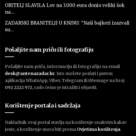
OBITELJ SLAVILA Lov na 3.000 eura donio veliki šok
na…
ZADARSKI BRANITELJI U KNINU: “Naši bajkeri izazvali
su…
Pošaljite nam priču ili fotografiju
Pošaljite nam priču, informaciju ili fotografiju na email
desk@antenazadar.hr
. Isto možete poslati i putem
aplikacija WhatsApp, Viber, Telegram ili iMessage na broj
092 2222 972
, rado ćemo je istražiti i objaviti.
Korištenje portala i sadržaja
Nakladnik ovaj portal stavlja na korištenje onakvim kakav
jeste, a korištenje mora biti prema
U
vjetima korištenja
.