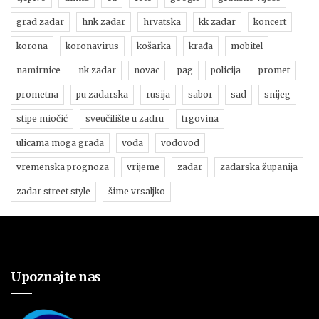
grad zadar
hnk zadar
hrvatska
kk zadar
koncert
korona
koronavirus
košarka
krađa
mobitel
namirnice
nk zadar
novac
pag
policija
promet
prometna
pu zadarska
rusija
sabor
sad
snijeg
stipe miočić
sveučilište u zadru
trgovina
ulicama moga grada
voda
vodovod
vremenska prognoza
vrijeme
zadar
zadarska županija
zadar street style
šime vrsaljko
Upoznajte nas