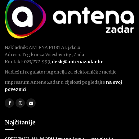
Nakladnik: ANTENA PORTAL j.d.o.o.
Adresa: Trg kneza Višeslava 6g, Zadar
Kontakt: 023/777-999,
desk@antenazadar.hr
Nadležni regulator: Agencija za elektorničke medije.
Impressum Antene Zadar u cijelosti pogledajte
na ovoj
poveznici
.
Najčitanije