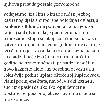
njihova presuda postala pravomoćna.
Podsjetimo, fra Šime Nimac osuđen je zbog
kaznenog djela zlouporabe položaja i ovlasti, a
bankarica Bilonić na poticanja na to djelo za
koje ej sud utvrdio da je počinjeno na štetu
jedne župe. Stoga su oboje osuđeni su na kazne
zatvora u trajanju od jedne godine time da im je
izrečena uvjetna osuda tako da se kazna na koju
su osuđeni neće izvršiti ako u roku od četiri
godine od pravomoćnosti presude ne počine
novo kazneno djelo i uz posebnu obvezu da u
roku dvije godine uplate oštećenoj župi novac u
visini počinjene štete, navodi Visoki kazneni
sud, uz opasku da ukoliko optuženici ne
postupe po posebnoj obvezi, uvjetna osuda se
može opozvati.