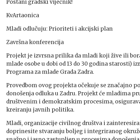
Postani gradski vijećnik!
KvArtaonica
Mladi odlučuju: Prioriteti i akcijski plan
Završna konferencija
Projekt je izvrsna prilika da mladi koji žive ili b
mlade osobe u dobi od 13 do 30 godina starosti) i
Programa za mlade Grada Zadra.
Provedbom ovog projekta očekuje se značajno po
donošenja odluka u Zadru. Projekt će mladima pruž
društvenim i demokratskim procesima, osiguravaj
kreiranju javnih politika.
Mladi, organizacije civilnog društva i zainteresira
doprinesite stvaranju boljeg i integriranog okruž
snažno i jasno zastupljen u procesima donošenja 