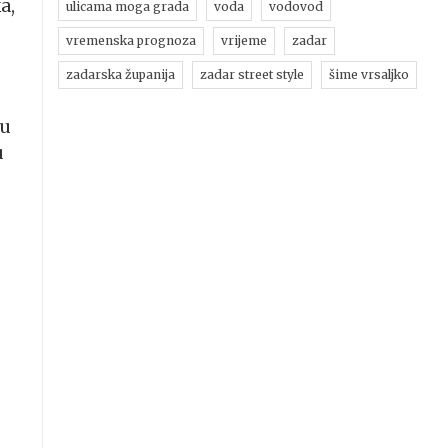
a,
ulicama moga grada
voda
vodovod
vremenska prognoza
vrijeme
zadar
zadarska županija
zadar street style
šime vrsaljko
 u
u