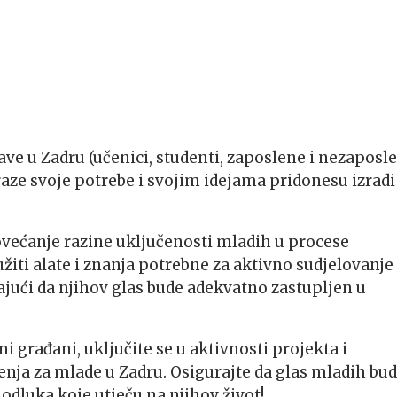
orave u Zadru (učenici, studenti, zaposlene i nezaposl
zraze svoje potrebe i svojim idejama pridonesu izradi
većanje razine uključenosti mladih u procese
iti alate i znanja potrebne za aktivno sudjelovanje
ući da njihov glas bude adekvatno zastupljen u
ni građani, uključite se u aktivnosti projekta i
enja za mlade u Zadru. Osigurajte da glas mladih bu
odluka koje utječu na njihov život!