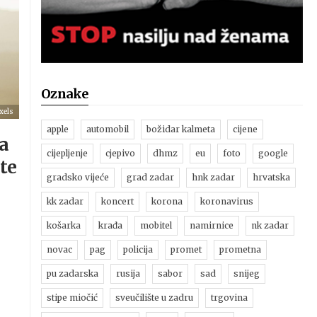
Oznake
xels
apple
automobil
božidar kalmeta
cijene
a
cijepljenje
cjepivo
dhmz
eu
foto
google
te
gradsko vijeće
grad zadar
hnk zadar
hrvatska
kk zadar
koncert
korona
koronavirus
košarka
krađa
mobitel
namirnice
nk zadar
novac
pag
policija
promet
prometna
pu zadarska
rusija
sabor
sad
snijeg
stipe miočić
sveučilište u zadru
trgovina