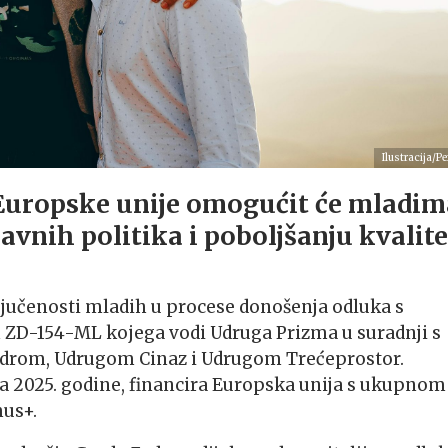
Ilustracija/Pe
e Europske unije omogućit će mladim
avnih politika i poboljšanju kvalite
ključenosti mladih u procese donošenja odluka s
ZD-154-ML kojega vodi Udruga Prizma u suradnji s
rom, Udrugom Cinaz i Udrugom Trećeprostor.
rujna 2025. godine, financira Europska unija s ukupnom
mus+.