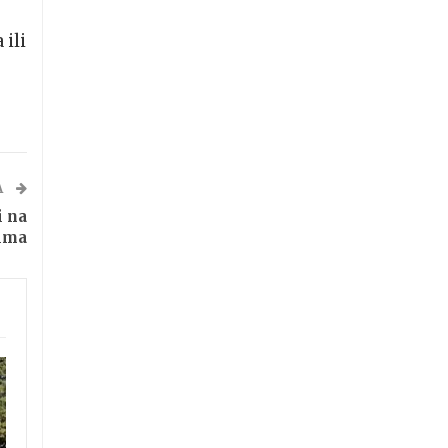
 ili
A
i na
tima