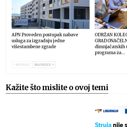
APN Proveden postupak nabave
ODRŽAN KOLEG
usluga za izgradnju jedne
GRADONAČELNI
višestambene zgrade
dimnjačarskih 
programa za…
NATRAG
NAPRIJED
Kažite što mislite o ovoj temi