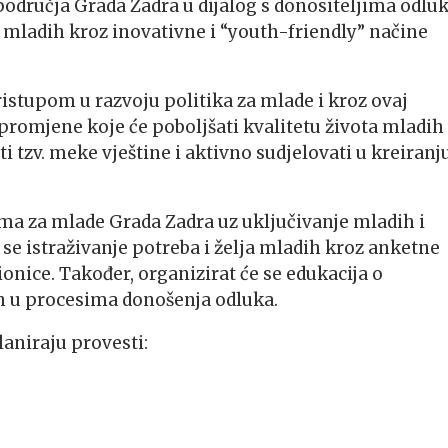
 područja Grada Zadra u dijalog s donositeljima odluk
u mladih kroz inovativne i “youth-friendly” načine
stupom u razvoju politika za mlade i kroz ovaj
promjene koje će poboljšati kvalitetu života mladih
iti tzv. meke vještine i aktivno sudjelovati u kreiranj
ama za mlade Grada Zadra uz uključivanje mladih i
se istraživanje potreba i želja mladih kroz anketne
onice. Također, organizirat će se edukacija o
 u procesima donošenja odluka.
laniraju provesti: