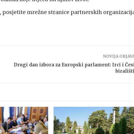
i, posjetite mrežne stranice partnerskih organizacija
NOVIJA OBJAV
Drugi dan izbora za Europski parlament: Irci i Čes
birališ