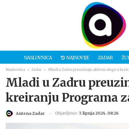
NASLOVNICA
NAJNOVIJE
ZADAR
ŽU
Naslovnica
Zadar
Mladi u Zadru preuzimaju aktivnu ulogu u kre
Mladi u Zadru preuzi
kreiranju Programa z
Objavljeno:
7. lipnja 2024. 08:26
Antena Zadar