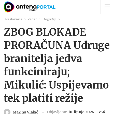
Naslovnica
Zadar
Događaji
ZBOG BLOKADE
PRORAČUNA Udruge
branitelja jedva
funkciniraju;
Mikulić: Uspijevamo
tek platiti režije
Objavljeno:
18. lipnja 2024. 13:36
Marina Vlakić