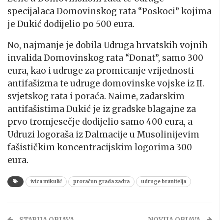
specijalaca Domovinskog rata “Poskoci” kojima
je Dukić dodijelio po 500 eura.
No, najmanje je dobila Udruga hrvatskih vojnih
invalida Domovinskog rata “Donat”, samo 300
eura, kao i udruge za promicanje vrijednosti
antifašizma te udruge domovinske vojske iz II.
svjetskog rata i poraća. Naime, zadarskim
antifašistima Dukić je iz gradske blagajne za
prvo tromjesečje dodijelio samo 400 eura, a
Udruzi logoraša iz Dalmacije u Musolinijevim
fašističkim koncentracijskim logorima 300
eura.
ivica mikulić
proračun grada zadra
udruge branitelja
STARIJA OBJAVA
NOVIJA OBJAVA