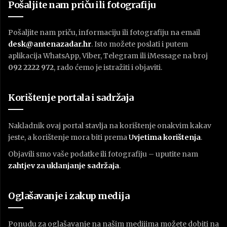
Pošaljite nam priču ili fotografiju
Pošaljite nam priču, informaciju ili fotografiju na email
desk@antenazadar.hr
. Isto možete poslati i putem
aplikacija WhatsApp, Viber, Telegram ili iMessage na broj
092 2222 972
, rado ćemo je istražiti i objaviti.
Korištenje portala i sadržaja
Nakladnik ovaj portal stavlja na korištenje onakvim kakav
jeste, a korištenje mora biti prema
U
vjetima korištenja
.
Objavili smo vaše podatke ili fotografiju – uputite nam
zahtjev za uklanjanje sadržaja
.
Oglašavanje i zakup medija
Ponudu za oglašavanje na našim medijima možete dobiti na