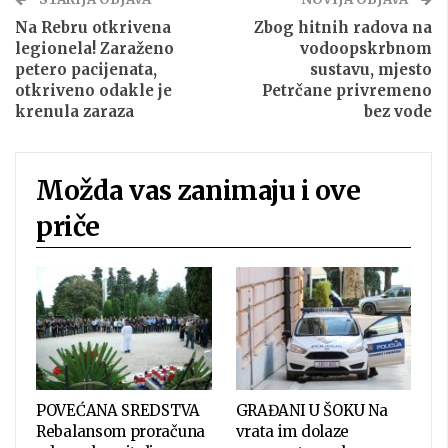
Na Rebru otkrivena
Zbog hitnih radova na
legionela! Zaraženo
vodoopskrbnom
petero pacijenata,
sustavu, mjesto
otkriveno odakle je
Petrčane privremeno
krenula zaraza
bez vode
Možda vas zanimaju i ove
priče
POVEĆANA SREDSTVA
GRAĐANI U ŠOKU Na
Rebalansom proračuna
vrata im dolaze