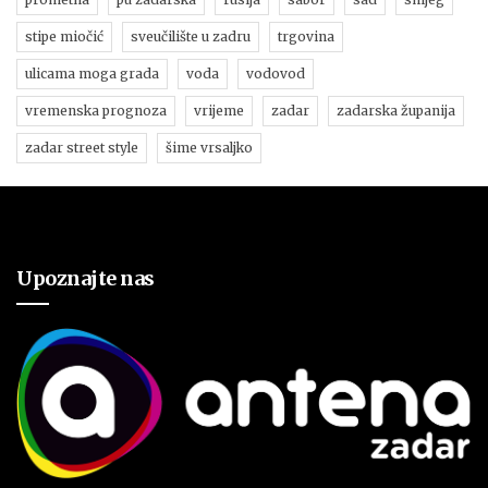
stipe miočić
sveučilište u zadru
trgovina
ulicama moga grada
voda
vodovod
vremenska prognoza
vrijeme
zadar
zadarska županija
zadar street style
šime vrsaljko
Upoznajte nas