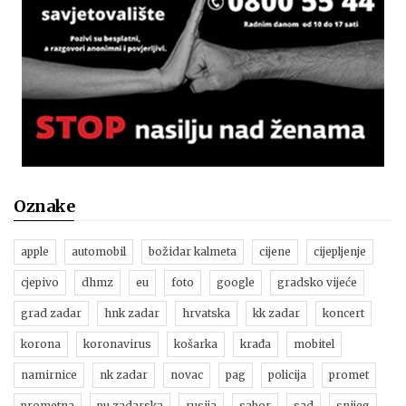
Oznake
apple
automobil
božidar kalmeta
cijene
cijepljenje
cjepivo
dhmz
eu
foto
google
gradsko vijeće
grad zadar
hnk zadar
hrvatska
kk zadar
koncert
korona
koronavirus
košarka
krađa
mobitel
namirnice
nk zadar
novac
pag
policija
promet
prometna
pu zadarska
rusija
sabor
sad
snijeg