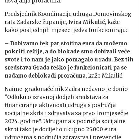
usvajanja proračuna.
Predsjednik Koordinacije udruga Domovinskog
rata Zadarske županije,
Ivica Mikulić
, kaže
kako posljednjih mjeseci jedva funkcioniraju:
–
Dobivamo tek par stotina eura da možemo
pokriti režije, a do blokade smo dobivali veće
svote i to nam je jako pomagalo u radu. Bez tih
sredstava Grada teško je funkcionirati pa se
nadamo deblokadi proračuna
, kaže Mikulić.
Naime, gradonačelnik Zadra nedavno je donio
“Odluku o izravnoj dodjeli sredstava za
financiranje aktivnosti udruga s područja
socijalne skrbi i zdravstva za prvo tromjesečje
2024. godine”. Udrugama s područja socijalne
skrbi tako je dodijelio ukupno 25.000 eura,
udrugama s područja zdravstva i prevencije