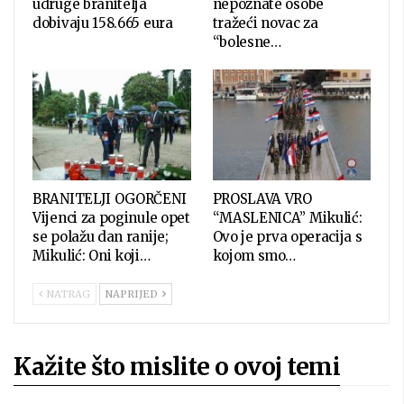
udruge branitelja
nepoznate osobe
dobivaju 158.665 eura
tražeći novac za
“bolesne…
BRANITELJI OGORČENI
PROSLAVA VRO
Vijenci za poginule opet
“MASLENICA” Mikulić:
se polažu dan ranije;
Ovo je prva operacija s
Mikulić: Oni koji…
kojom smo…
NATRAG
NAPRIJED
Kažite što mislite o ovoj temi