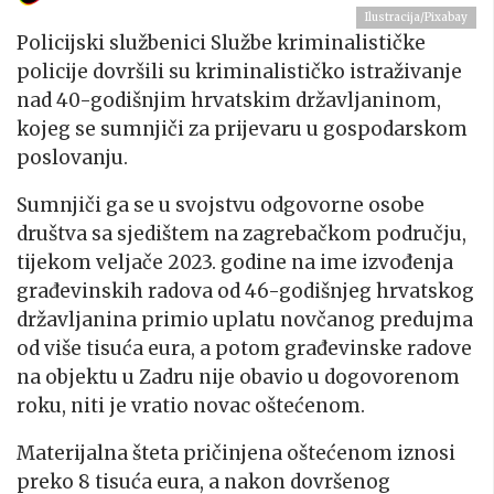
Ilustracija/Pixabay
Policijski službenici Službe kriminalističke
policije dovršili su kriminalističko istraživanje
nad 40-godišnjim hrvatskim državljaninom,
kojeg se sumnjiči za prijevaru u gospodarskom
poslovanju.
Sumnjiči ga se u svojstvu odgovorne osobe
društva sa sjedištem na zagrebačkom području,
tijekom veljače 2023. godine na ime izvođenja
građevinskih radova od 46-godišnjeg hrvatskog
državljanina primio uplatu novčanog predujma
od više tisuća eura, a potom građevinske radove
na objektu u Zadru nije obavio u dogovorenom
roku, niti je vratio novac oštećenom.
Materijalna šteta pričinjena oštećenom iznosi
preko 8 tisuća eura, a nakon dovršenog