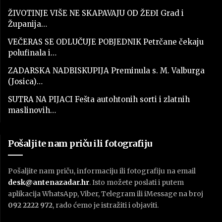
ŽIVOTINJE VIŠE NE SKAPAVAJU OD ŽEĐI Grad i
Županija…
VEČERAS SE ODLUČUJE POBJEDNIK Petrčane čekaju
polufinala i…
ZADARSKA NADBISKUPIJA Preminula s. M. Valburga
(Josica)…
SUTRA NA PIJACI Fešta autohtonih sorti i zlatnih
maslinovih…
Pošaljite nam priču ili fotografiju
Pošaljite nam priču, informaciju ili fotografiju na email
desk@antenazadar.hr
. Isto možete poslati i putem
aplikacija WhatsApp, Viber, Telegram ili iMessage na broj
092 2222 972
, rado ćemo je istražiti i objaviti.