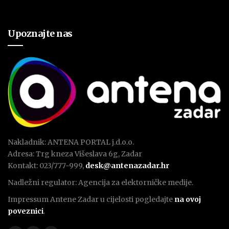
Upoznajte nas
Nakladnik: ANTENA PORTAL j.d.o.o.
Adresa: Trg kneza Višeslava 6g, Zadar
Kontakt: 023/777-999,
desk@antenazadar.hr
Nadležni regulator: Agencija za elektorničke medije.
Impressum Antene Zadar u cijelosti pogledajte
na ovoj
poveznici
.