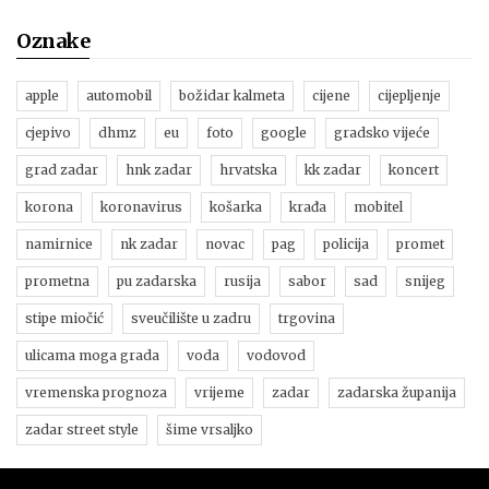
Oznake
apple
automobil
božidar kalmeta
cijene
cijepljenje
cjepivo
dhmz
eu
foto
google
gradsko vijeće
grad zadar
hnk zadar
hrvatska
kk zadar
koncert
korona
koronavirus
košarka
krađa
mobitel
namirnice
nk zadar
novac
pag
policija
promet
prometna
pu zadarska
rusija
sabor
sad
snijeg
stipe miočić
sveučilište u zadru
trgovina
ulicama moga grada
voda
vodovod
vremenska prognoza
vrijeme
zadar
zadarska županija
zadar street style
šime vrsaljko