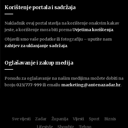
Korištenje portala i sadržaja
Nakladnik ovaj portal stavlja na korištenje onakvim kakav
jeste, a korištenje mora biti prema
U
vjetima korištenja
.
Objavili smo vaše podatke ili fotografiju – uputite nam
zahtjev za uklanjanje sadržaja
.
Oglašavanje i zakup medija
Ponudu za oglašavanje na našim medijima možete dobiti na
broju
023/777-999
ili emailu
marketing@antenazadar.hr
.
Sve vijesti
Zadar
Županija
Vijesti
Sport
Biznis
Lifestyle
Showbiz
Tehno