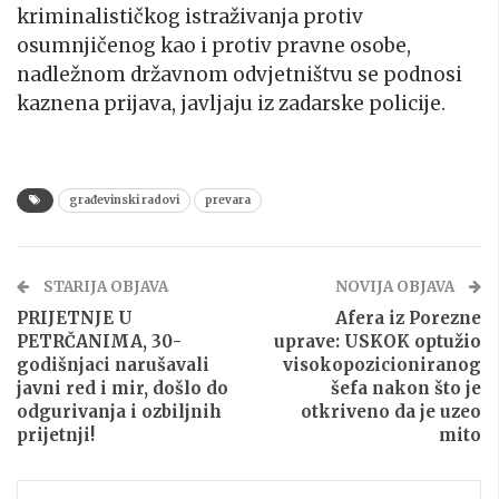
kriminalističkog istraživanja protiv
osumnjičenog kao i protiv pravne osobe,
nadležnom državnom odvjetništvu se podnosi
kaznena prijava, javljaju iz zadarske policije.
građevinski radovi
prevara
STARIJA OBJAVA
NOVIJA OBJAVA
PRIJETNJE U
Afera iz Porezne
PETRČANIMA, 30-
uprave: USKOK optužio
godišnjaci narušavali
visokopozicioniranog
javni red i mir, došlo do
šefa nakon što je
odgurivanja i ozbiljnih
otkriveno da je uzeo
prijetnji!
mito