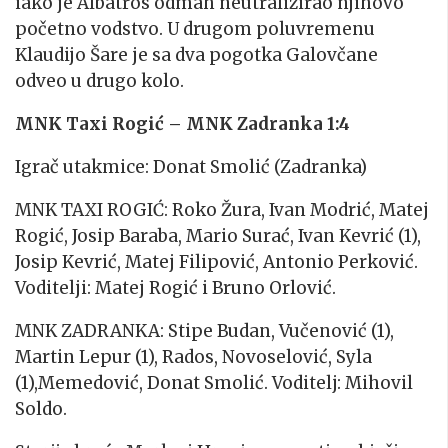
iako je Albatros odmah neutralizirao njihovo
početno vodstvo. U drugom poluvremenu
Klaudijo Šare je sa dva pogotka Galovčane
odveo u drugo kolo.
MNK Taxi Rogić – MNK Zadranka 1:4
Igrač utakmice: Donat Smolić (Zadranka)
MNK TAXI ROGIĆ: Roko Žura, Ivan Modrić, Matej
Rogić, Josip Baraba, Mario Surać, Ivan Kevrić (1),
Josip Kevrić, Matej Filipović, Antonio Perković.
Voditelji: Matej Rogić i Bruno Orlović.
MNK ZADRANKA: Stipe Budan, Vučenović (1),
Martin Lepur (1), Rados, Novoselović, Syla
(1),Memedović, Donat Smolić. Voditelj: Mihovil
Soldo.