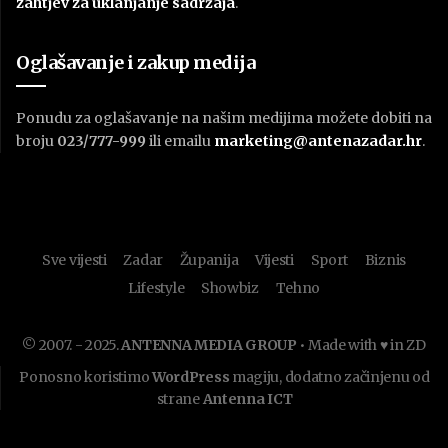
zahtjev za uklanjanje sadržaja
.
Oglašavanje i zakup medija
Ponudu za oglašavanje na našim medijima možete dobiti na
broju
023/777-999
ili emailu
marketing@antenazadar.hr
.
Sve vijesti
Zadar
Županija
Vijesti
Sport
Biznis
Lifestyle
Showbiz
Tehno
© 2007. - 2025.
ANTENNA MEDIA GROUP
• Made with ♥ in ZD
Ponosno koristimo
WordPress
magiju, dodatno začinjenu od
strane
Antenna ICT