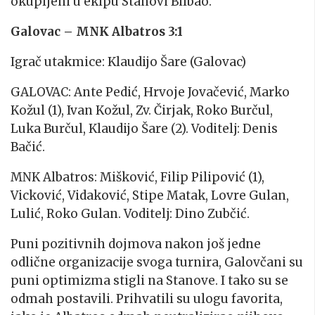
okupljeni u ekipu Stanovi Bilbao.
Galovac – MNK Albatros 3:1
Igrač utakmice: Klaudijo Šare (Galovac)
GALOVAC: Ante Pedić, Hrvoje Jovačević, Marko
Kožul (1), Ivan Kožul, Zv. Čirjak, Roko Burčul,
Luka Burčul, Klaudijo Šare (2). Voditelj: Denis
Bačić.
MNK Albatros: Mišković, Filip Pilipović (1),
Vicković, Vidaković, Stipe Matak, Lovre Gulan,
Lulić, Roko Gulan. Voditelj: Dino Zubčić.
Puni pozitivnih dojmova nakon još jedne
odlične organizacije svoga turnira, Galovčani su
puni optimizma stigli na Stanove. I tako su se
odmah postavili. Prihvatili su ulogu favorita,