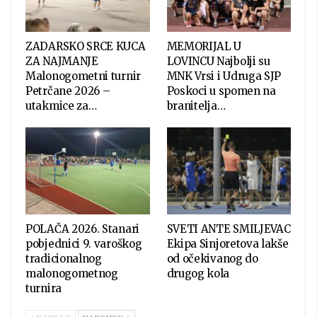
ZADARSKO SRCE KUCA
MEMORIJAL U
ZA NAJMANJE
LOVINCU Najbolji su
Malonogometni turnir
MNK Vrsi i Udruga SJP
Petrčane 2026 –
Poskoci u spomen na
utakmice za…
branitelja…
POLAČA 2026. Stanari
SVETI ANTE SMILJEVAC
pobjednici 9. varoškog
Ekipa Sinjoretova lakše
tradicionalnog
od očekivanog do
malonogometnog
drugog kola
turnira