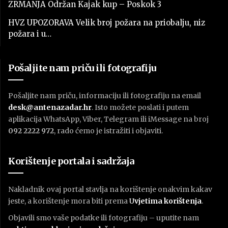
ZRMANJA Održan Kajak kup – Poskok 3
HVZ UPOZORAVA Velik broj požara na priobalju, niz
požara i u…
Pošaljite nam priču ili fotografiju
Pošaljite nam priču, informaciju ili fotografiju na email
desk@antenazadar.hr
. Isto možete poslati i putem
aplikacija WhatsApp, Viber, Telegram ili iMessage na broj
092 2222 972
, rado ćemo je istražiti i objaviti.
Korištenje portala i sadržaja
Nakladnik ovaj portal stavlja na korištenje onakvim kakav
jeste, a korištenje mora biti prema
U
vjetima korištenja
.
Objavili smo vaše podatke ili fotografiju – uputite nam