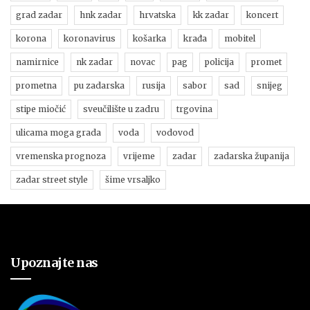
grad zadar
hnk zadar
hrvatska
kk zadar
koncert
korona
koronavirus
košarka
krađa
mobitel
namirnice
nk zadar
novac
pag
policija
promet
prometna
pu zadarska
rusija
sabor
sad
snijeg
stipe miočić
sveučilište u zadru
trgovina
ulicama moga grada
voda
vodovod
vremenska prognoza
vrijeme
zadar
zadarska županija
zadar street style
šime vrsaljko
Upoznajte nas