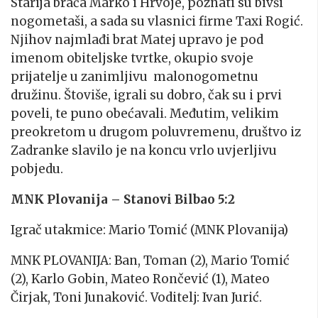
Starija braća Marko i Hrvoje, poznati su bivši
nogometaši, a sada su vlasnici firme Taxi Rogić.
Njihov najmlađi brat Matej upravo je pod
imenom obiteljske tvrtke, okupio svoje
prijatelje u zanimljivu malonogometnu
družinu. Štoviše, igrali su dobro, čak su i prvi
poveli, te puno obećavali. Međutim, velikim
preokretom u drugom poluvremenu, društvo iz
Zadranke slavilo je na koncu vrlo uvjerljivu
pobjedu.
MNK Plovanija – Stanovi Bilbao 5:2
Igrač utakmice: Mario Tomić (MNK Plovanija)
MNK PLOVANIJA: Ban, Toman (2), Mario Tomić
(2), Karlo Gobin, Mateo Rončević (1), Mateo
Čirjak, Toni Junaković. Voditelj: Ivan Jurić.