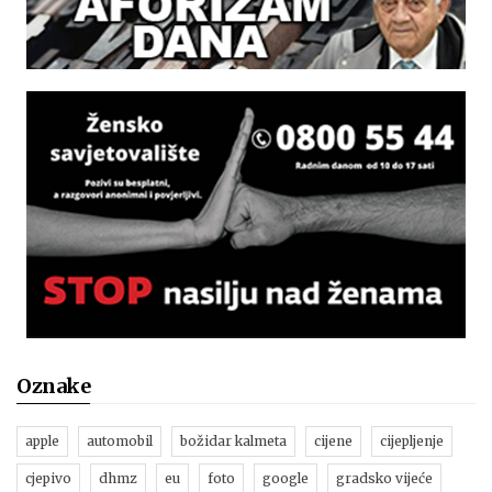
Oznake
apple
automobil
božidar kalmeta
cijene
cijepljenje
cjepivo
dhmz
eu
foto
google
gradsko vijeće