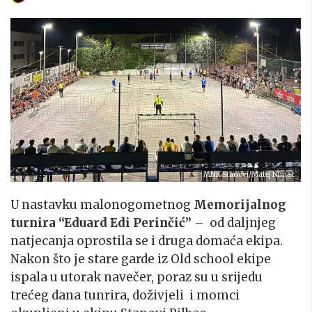
MNK Stanovi/Matej Nimac
U nastavku malonogometnog
Memorijalnog
turnira “Eduard Edi Perinčić”
– od daljnjeg
natjecanja oprostila se i druga domaća ekipa.
Nakon što je stare garde iz Old school ekipe
ispala u utorak navečer, poraz su u srijedu
trećeg dana tunrira, doživjeli i momci