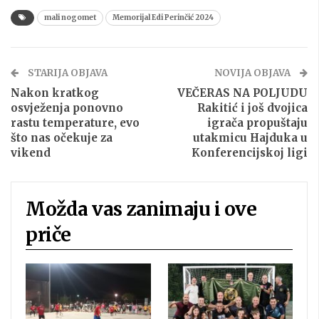
mali nogomet
Memorijal Edi Perinčić 2024
STARIJA OBJAVA
NOVIJA OBJAVA
Nakon kratkog
VEČERAS NA POLJUDU
osvježenja ponovno
Rakitić i još dvojica
rastu temperature, evo
igrača propuštaju
što nas očekuje za
utakmicu Hajduka u
vikend
Konferencijskoj ligi
Možda vas zanimaju i ove
priče