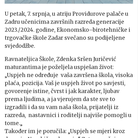
U petak, 7. srpnja, u atriju Providurove palače u
Zadru učenicima završnih razreda generacije
2023./2024. godine, Ekonomsko–birotehničke i
trgovačke škole Zadar svečano su podijeljene
svjedodžbe.
Ravnateljica Škole, Zdenka Sršen Juričević
maturantima je poželjela uspješan život:
„Uspjeh ne određuje vaša završena škola, visoka
plaća, pozicija. Vaš je uspjeh život po savjesti,
govorenje istine, čvrst i jak karakter, ljubav
prema ljudima, a ja vjerujem da ste sve to
izgradili i da su vam naša škola, prijatelji iz
razreda, nastavnici i roditelji najviše pomogli u
tome.„
Također im je poručila: „Uspjeh se mjeri kroz