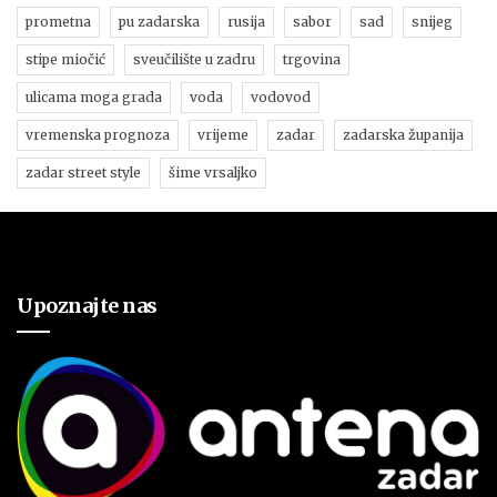
prometna
pu zadarska
rusija
sabor
sad
snijeg
stipe miočić
sveučilište u zadru
trgovina
ulicama moga grada
voda
vodovod
vremenska prognoza
vrijeme
zadar
zadarska županija
zadar street style
šime vrsaljko
Upoznajte nas