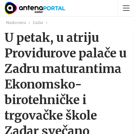
Naslovnica
Zadar
U petak, u atriju
Providurove palače u
Zadru maturantima
Ekonomsko-
birotehničke i
trgovačke škole
Zadar svečano