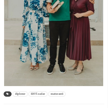
diplome
EBTŠ zadar
maturanti