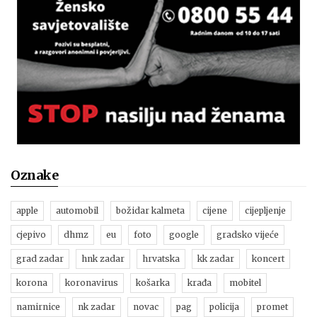
Oznake
apple
automobil
božidar kalmeta
cijene
cijepljenje
cjepivo
dhmz
eu
foto
google
gradsko vijeće
grad zadar
hnk zadar
hrvatska
kk zadar
koncert
korona
koronavirus
košarka
krađa
mobitel
namirnice
nk zadar
novac
pag
policija
promet