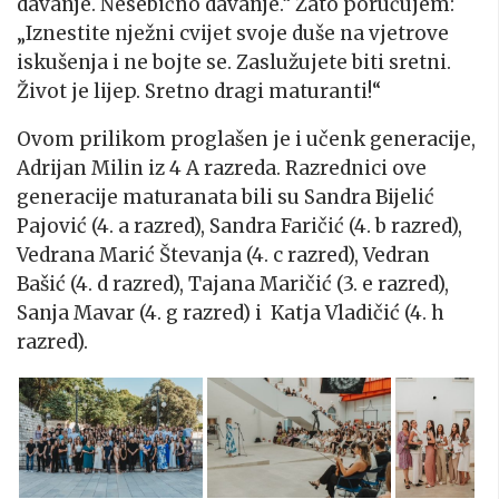
davanje. Nesebično davanje.“ Zato poručujem:
„Iznestite nježni cvijet svoje duše na vjetrove
iskušenja i ne bojte se. Zaslužujete biti sretni.
Život je lijep. Sretno dragi maturanti!“
Ovom prilikom proglašen je i učenk generacije,
Adrijan Milin iz 4 A razreda. Razrednici ove
generacije maturanata bili su Sandra Bijelić
Pajović (4. a razred), Sandra Faričić (4. b razred),
Vedrana Marić Števanja (4. c razred), Vedran
Bašić (4. d razred), Tajana Maričić (3. e razred),
Sanja Mavar (4. g razred) i Katja Vladičić (4. h
razred).