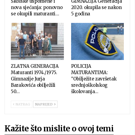
Školske uspomene i
GIMNAZIJA Generacija
nova sjećanja: ponovno
2020. okupila se nakon
se okupili maturanti…
5 godina
ZLATNA GENERACIJA
POLICIJA
Maturanti 1974./1975.
MATURANTIMA:
Gimnazije Jurja
“Obilježite završetak
Barakovića obilježili
srednjoškolskog
50…
školovanja…
NATRAG
NAPRIJED
Kažite što mislite o ovoj temi