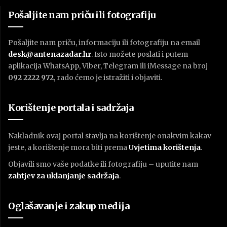
Pošaljite nam priču ili fotografiju
Pošaljite nam priču, informaciju ili fotografiju na email
desk@antenazadar.hr
. Isto možete poslati i putem
aplikacija WhatsApp, Viber, Telegram ili iMessage na broj
092 2222 972
, rado ćemo je istražiti i objaviti.
Korištenje portala i sadržaja
Nakladnik ovaj portal stavlja na korištenje onakvim kakav
jeste, a korištenje mora biti prema
U
vjetima korištenja
.
Objavili smo vaše podatke ili fotografiju – uputite nam
zahtjev za uklanjanje sadržaja
.
Oglašavanje i zakup medija