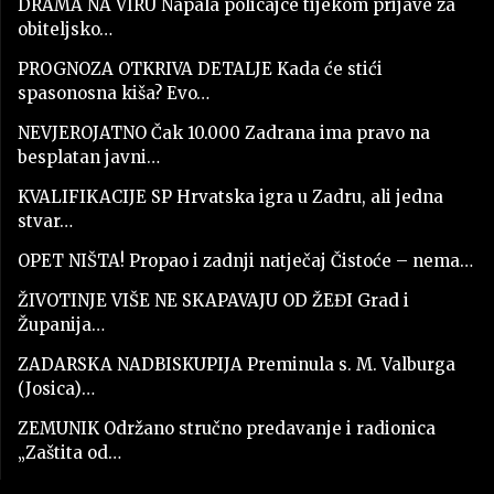
DRAMA NA VIRU Napala policajce tijekom prijave za
obiteljsko…
PROGNOZA OTKRIVA DETALJE Kada će stići
spasonosna kiša? Evo…
NEVJEROJATNO Čak 10.000 Zadrana ima pravo na
besplatan javni…
KVALIFIKACIJE SP Hrvatska igra u Zadru, ali jedna
stvar…
OPET NIŠTA! Propao i zadnji natječaj Čistoće – nema…
ŽIVOTINJE VIŠE NE SKAPAVAJU OD ŽEĐI Grad i
Županija…
ZADARSKA NADBISKUPIJA Preminula s. M. Valburga
(Josica)…
ZEMUNIK Održano stručno predavanje i radionica
„Zaštita od…