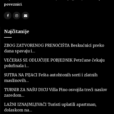
poveznici
.
Najčitanije
ZBOG ZATVORENOG PRENOĆIŠTA Beskućnici preko
dana spavaju i…
VEČERAS SE ODLUČUJE POBJEDNIK Petrčane čekaju
polufinala i…
SUTRA NA PIJACI Fešta autohtonih sorti i zlatnih
maslinovih…
TURNIR ZA NAŠU DICU Villa Pino osvojila treći naslov
zaredom…
LAŽNI IZNAJMLJIVAČI Turisti uplatili apartman,
dolaskom na…