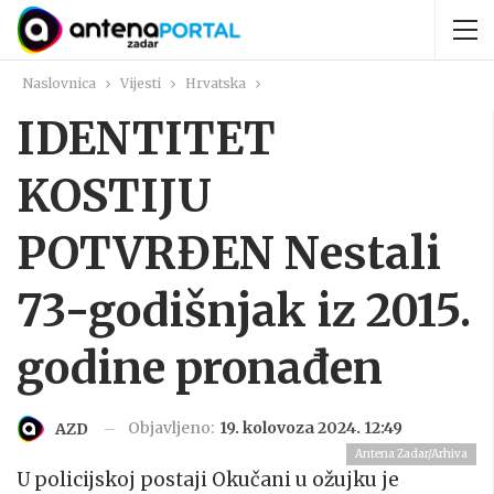
Naslovnica
Vijesti
Hrvatska
IDENTITET
KOSTIJU
POTVRĐEN Nestali
73-godišnjak iz 2015.
godine pronađen
Objavljeno:
19. kolovoza 2024. 12:49
AZD
Antena Zadar/Arhiva
U policijskoj postaji Okučani u ožujku je