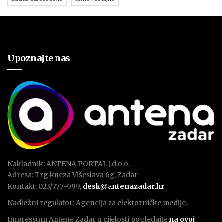
Upoznajte nas
Nakladnik: ANTENA PORTAL j.d.o.o.
Adresa: Trg kneza Višeslava 6g, Zadar
Kontakt: 023/777-999,
desk@antenazadar.hr
Nadležni regulator: Agencija za elektorničke medije.
Impressum Antene Zadar u cijelosti pogledajte
na ovoj