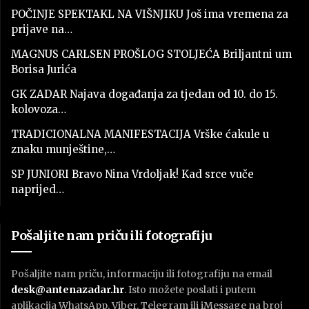
POČINJE SPEKTAKL NA VIŠNJIKU Još ima vremena za
prijave na…
MAGNUS CARLSEN PROŠLOG STOLJEĆA Briljantni um
Borisa Jurića
GK ZADAR Najava događanja za tjedan od 10. do 15.
kolovoza…
TRADICIONALNA MANIFESTACIJA Vrške ćakule u
znaku munještine,…
SP JUNIORI Bravo Nina Vrdoljak! Kad srce vuče
naprijed…
Pošaljite nam priču ili fotografiju
Pošaljite nam priču, informaciju ili fotografiju na email
desk@antenazadar.hr
. Isto možete poslati i putem
aplikacija WhatsApp, Viber, Telegram ili iMessage na broj