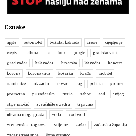
Oznake
apple
automobil
božidar kalmeta
cijene
cijepljenje
cjepivo
dhmz
eu
foto
google
gradsko vijeće
grad zadar
hnk zadar
hrvatska
kk zadar
koncert
korona
koronavirus
košarka
krađa
mobitel
namirnice
nk zadar
novac
pag
policija
promet
prometna
pu zadarska
rusija
sabor
sad
snijeg
stipe miočić
sveučilište u zadru
trgovina
ulicama moga grada
voda
vodovod
vremenska prognoza
vrijeme
zadar
zadarska županija
zadar street style
šime vrsaljko