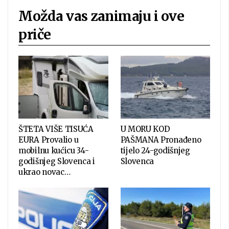
Možda vas zanimaju i ove
priče
ŠTETA VIŠE TISUĆA
U MORU KOD
EURA Provalio u
PAŠMANA Pronađeno
mobilnu kućicu 34-
tijelo 24-godišnjeg
godišnjeg Slovenca i
Slovenca
ukrao novac…