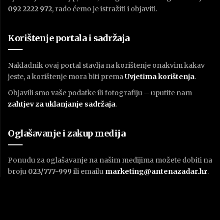
092 2222 972
, rado ćemo je istražiti i objaviti.
Korištenje portala i sadržaja
Nakladnik ovaj portal stavlja na korištenje onakvim kakav
jeste, a korištenje mora biti prema
U
vjetima korištenja
.
Objavili smo vaše podatke ili fotografiju – uputite nam
zahtjev za uklanjanje sadržaja
.
Oglašavanje i zakup medija
Ponudu za oglašavanje na našim medijima možete dobiti na
broju
023/777-999
ili emailu
marketing@antenazadar.hr
.