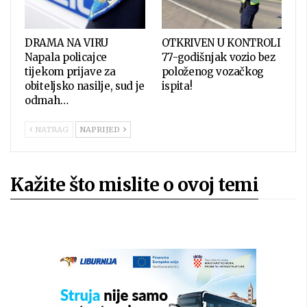
DRAMA NA VIRU
OTKRIVEN U KONTROLI
Napala policajce
77-godišnjak vozio bez
tijekom prijave za
položenog vozačkog
obiteljsko nasilje, sud je
ispita!
odmah…
NATRAG
NAPRIJED
Kažite što mislite o ovoj temi