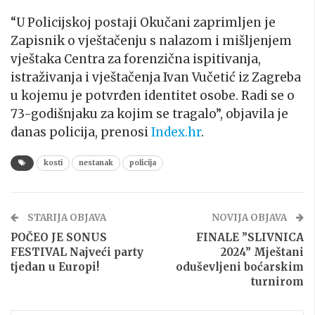
“U Policijskoj postaji Okučani zaprimljen je
Zapisnik o vještačenju s nalazom i mišljenjem
vještaka Centra za forenzična ispitivanja,
istraživanja i vještačenja Ivan Vučetić iz Zagreba
u kojemu je potvrđen identitet osobe. Radi se o
73-godišnjaku za kojim se tragalo”, objavila je
danas policija, prenosi
Index.hr
.
kosti
nestanak
policija
STARIJA OBJAVA
NOVIJA OBJAVA
POČEO JE SONUS
FINALE ”SLIVNICA
FESTIVAL Najveći party
2024” Mještani
tjedan u Europi!
oduševljeni boćarskim
turnirom