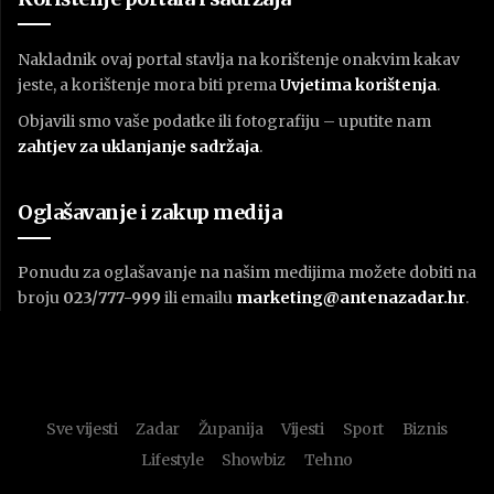
Nakladnik ovaj portal stavlja na korištenje onakvim kakav
jeste, a korištenje mora biti prema
U
vjetima korištenja
.
Objavili smo vaše podatke ili fotografiju – uputite nam
zahtjev za uklanjanje sadržaja
.
Oglašavanje i zakup medija
Ponudu za oglašavanje na našim medijima možete dobiti na
broju
023/777-999
ili emailu
marketing@antenazadar.hr
.
Sve vijesti
Zadar
Županija
Vijesti
Sport
Biznis
Lifestyle
Showbiz
Tehno