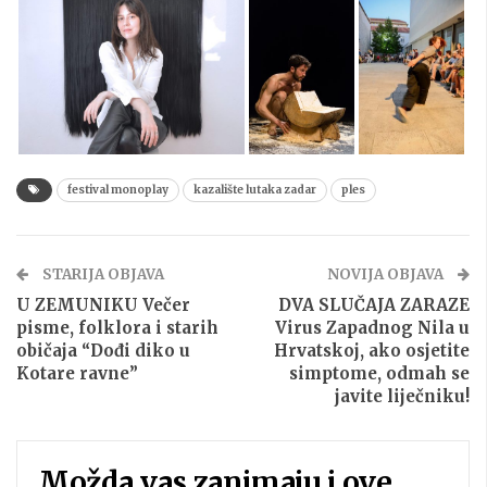
festival monoplay
kazalište lutaka zadar
ples
STARIJA OBJAVA
NOVIJA OBJAVA
U ZEMUNIKU Večer
DVA SLUČAJA ZARAZE
pisme, folklora i starih
Virus Zapadnog Nila u
običaja “Dođi diko u
Hrvatskoj, ako osjetite
Kotare ravne”
simptome, odmah se
javite liječniku!
Možda vas zanimaju i ove