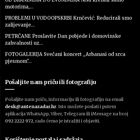
motorima,…
PROBLEMI U VODOOPSKRBI Krnčević: Reducirali smo
zalijevanje…
PETRČANE Proslavite Dan pobjede i domovinske
zahvalnosti uz…
FOTOGALERIJA Svečani koncert „Arbanasi od srca
pjesmom”…
Pošaljite nam priču ili fotografiju
Pošaljite nam priču, informaciju ili fotografiju na email
desk@antenazadar.hr
. Isto možete poslati i putem
aplikacija WhatsApp, Viber, Telegram ili iMessage na broj
092 2222 972
, rado ćemo je istražiti i objaviti.
Korištenje portala i sadržaja