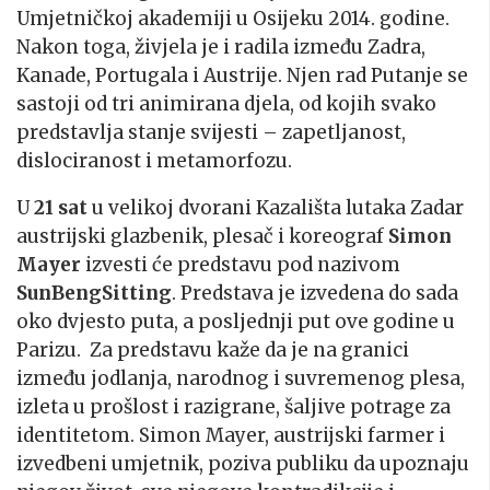
Umjetničkoj akademiji u Osijeku 2014. godine.
Nakon toga, živjela je i radila između Zadra,
Kanade, Portugala i Austrije. Njen rad Putanje se
sastoji od tri animirana djela, od kojih svako
predstavlja stanje svijesti – zapetljanost,
dislociranost i metamorfozu.
U
21 sat
u velikoj dvorani Kazališta lutaka Zadar
austrijski glazbenik, plesač i koreograf
Simon
Mayer
izvesti će predstavu pod nazivom
SunBengSitting
. Predstava je izvedena do sada
oko dvjesto puta, a posljednji put ove godine u
Parizu.
Za predstavu kaže da je na granici
između jodlanja, narodnog i suvremenog plesa,
izleta u prošlost i razigrane, šaljive potrage za
identitetom. Simon Mayer, austrijski farmer i
izvedbeni umjetnik, poziva publiku da upoznaju