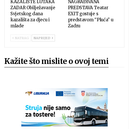
KAZALIŠTE LUTAKA
NAGRAĐIVANA
ZADAR Obilježavanje
PREDSTAVA Teatar
Svjetskog dana
EXIT gostuje s
kazališta za djecu i
predstavom “Pluća” u
mlade
Zadru
NATRAG
NAPRIJED
Kažite što mislite o ovoj temi