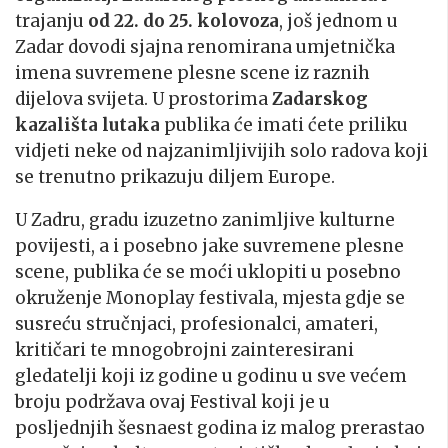
trajanju
od 22. do 25. kolovoza
, još jednom u
Zadar dovodi sjajna renomirana umjetnička
imena suvremene plesne scene iz raznih
dijelova svijeta. U prostorima
Zadarskog
kazališta lutaka
publika će imati ćete priliku
vidjeti neke od najzanimljivijih solo radova koji
se trenutno prikazuju diljem Europe.
U Zadru, gradu izuzetno zanimljive kulturne
povijesti, a i posebno jake suvremene plesne
scene, publika će se moći uklopiti u posebno
okruženje Monoplay festivala, mjesta gdje se
susreću stručnjaci, profesionalci, amateri,
kritičari te mnogobrojni zainteresirani
gledatelji koji iz godine u godinu u sve većem
broju podržava ovaj Festival koji je u
posljednjih šesnaest godina iz malog prerastao