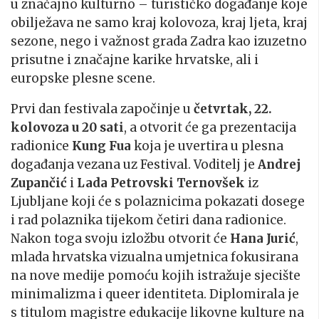
u značajno kulturno – turističko događanje koje
obilježava ne samo kraj kolovoza, kraj ljeta, kraj
sezone, nego i važnost grada Zadra kao izuzetno
prisutne i značajne karike hrvatske, ali i
europske plesne scene.
Prvi dan festivala započinje u
četvrtak, 22.
kolovoza u 20 sati
, a otvorit će ga prezentacija
radionice
Kung Fua
koja je uvertira u plesna
događanja vezana uz Festival. Voditelj je
Andrej
Zupančić
i
Lada Petrovski Ternovšek
iz
Ljubljane koji će s polaznicima pokazati dosege
i rad polaznika tijekom četiri dana radionice.
Nakon toga svoju izložbu otvorit će
Hana Jurić
,
mlada hrvatska vizualna umjetnica fokusirana
na nove medije pomoću kojih istražuje sjecište
minimalizma i queer identiteta. Diplomirala je
s titulom magistre edukacije likovne kulture na