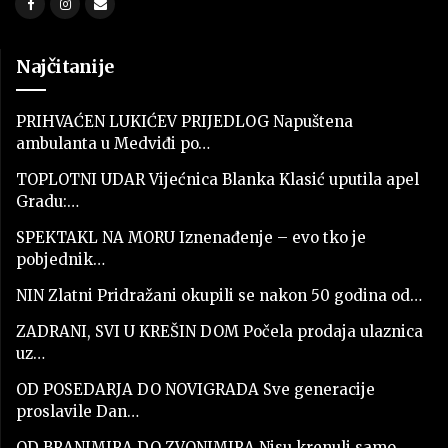
Najčitanije
PRIHVAĆEN LUKIĆEV PRIJEDLOG Napuštena
ambulanta u Medviđi po…
TOPLOTNI UDAR Vijećnica Blanka Klasić uputila apel
Gradu:…
SPEKTAKL NA MORU Iznenađenje – evo tko je
pobjednik…
NIN Zlatni Pridražani okupili se nakon 50 godina od…
ZADRANI, SVI U KREŠIN DOM Počela prodaja ulaznica
uz…
OD POSEDARJA DO NOVIGRADA Sve generacije
proslavile Dan…
OD BRANIMIRA DO ZVONIMIRA Nisu krenuli samo