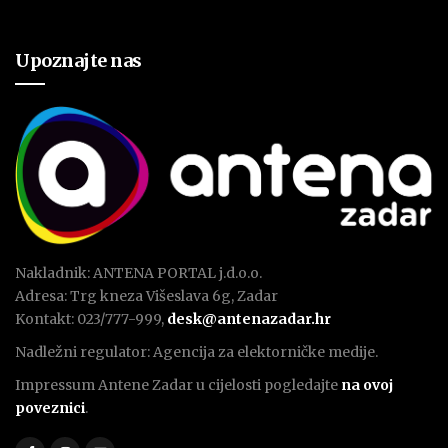
Upoznajte nas
Nakladnik: ANTENA PORTAL j.d.o.o.
Adresa: Trg kneza Višeslava 6g, Zadar
Kontakt: 023/777-999,
desk@antenazadar.hr
Nadležni regulator: Agencija za elektorničke medije.
Impressum Antene Zadar u cijelosti pogledajte
na ovoj
poveznici
.