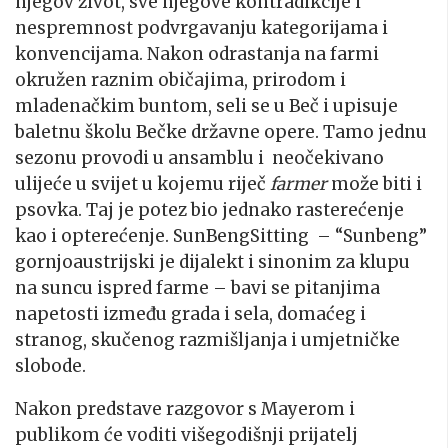
njegov život, sve njegove kontradikcije i
nespremnost podvrgavanju kategorijama i
konvencijama. Nakon odrastanja na farmi
okružen raznim običajima, prirodom i
mladenačkim buntom, seli se u Beč i upisuje
baletnu školu Bečke državne opere. Tamo jednu
sezonu provodi u ansamblu i neočekivano
ulijeće u svijet u kojemu riječ
farmer
može biti i
psovka. Taj je potez bio jednako rasterećenje
kao i opterećenje. SunBengSitting – “Sunbeng”
gornjoaustrijski je dijalekt i sinonim za klupu
na suncu ispred farme – bavi se pitanjima
napetosti između grada i sela, domaćeg i
stranog, skučenog razmišljanja i umjetničke
slobode.
Nakon predstave razgovor s Mayerom i
publikom će voditi višegodišnji prijatelj