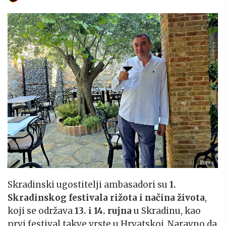
Press
Skradinski ugostitelji ambasadori su
1.
Skradinskog festivala rižota i načina života
,
koji se održava
13. i 14. rujna
u Skradinu, kao
prvi festival takve vrste u Hrvatskoj. Naravno da