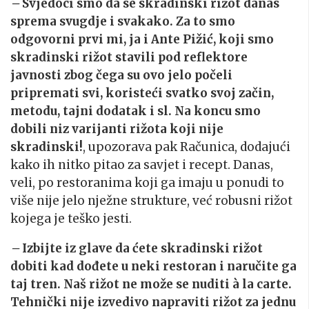
–
Svjedoci smo da se skradinski rižot danas
sprema svugdje i svakako. Za to smo
odgovorni prvi mi, ja i Ante Pižić, koji smo
skradinski rižot stavili pod reflektore
javnosti zbog čega su ovo jelo počeli
pripremati svi, koristeći svatko svoj začin,
metodu, tajni dodatak i sl. Na koncu smo
dobili niz varijanti rižota koji nije
skradinski!
, upozorava pak Računica, dodajući
kako ih nitko pitao za savjet i recept. Danas,
veli, po restoranima koji ga imaju u ponudi to
više nije jelo nježne strukture, već robusni rižot
kojega je teško jesti.
–
Izbijte iz glave da ćete skradinski rižot
dobiti kad dođete u neki restoran i naručite ga
taj tren. Naš rižot ne može se nuditi à la carte.
Tehnički nije izvedivo napraviti rižot za jednu