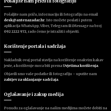
Pošaljite nam priču ili fotografiju
Pošaljite nam priču, informaciju ili fotografiju na email
desk@antenazadar.hr
. Isto možete poslati i putem
aplikacija WhatsApp, Viber, Telegram ili iMessage na broj
092 2222 972
, rado ćemo je istražiti i objaviti.
Korištenje portala i sadržaja
Nakladnik ovaj portal stavlja na korištenje onakvim kakav
jeste, a korištenje mora biti prema
U
vjetima korištenja
.
Objavili smo vaše podatke ili fotografiju – uputite nam
zahtjev za uklanjanje sadržaja
.
Oglašavanje i zakup medija
Ponudu za oglašavanje na našim medijima možete dobiti na