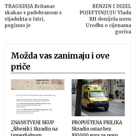
TRAGEDIJA Britanac
BENZIN I DIZEL
skakao s padobranom s
POJEFTINJUJU Vlada
vijadukta u Istri,
RH donijela novu
poginuo je
Uredbu o cijenama
goriva
Možda vas zanimaju i ove
priče
ZNANSTVENI SKUP
PROPUŠTENA PRILIKA
„Šibenik i Skradin na
Skradin ostao bez
imperijalnom
100.000 eura za novu