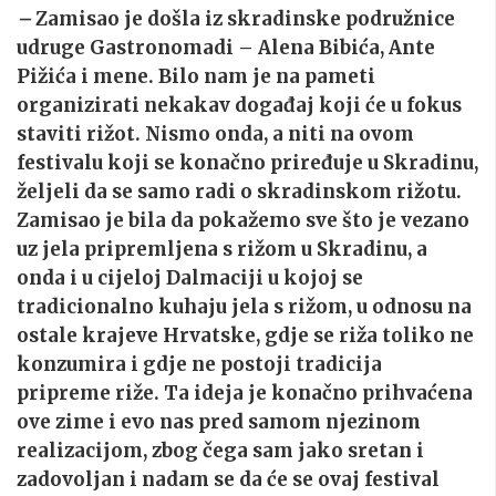
–
Zamisao je došla iz skradinske podružnice
udruge Gastronomadi – Alena Bibića, Ante
Pižića i mene. Bilo nam je na pameti
organizirati nekakav događaj koji će u fokus
staviti rižot. Nismo onda, a niti na ovom
festivalu koji se konačno priređuje u Skradinu,
željeli da se samo radi o skradinskom rižotu.
Zamisao je bila da pokažemo sve što je vezano
uz jela pripremljena s rižom u Skradinu, a
onda i u cijeloj Dalmaciji u kojoj se
tradicionalno kuhaju jela s rižom, u odnosu na
ostale krajeve Hrvatske, gdje se riža toliko ne
konzumira i gdje ne postoji tradicija
pripreme riže. Ta ideja je konačno prihvaćena
ove zime i evo nas pred samom njezinom
realizacijom, zbog čega sam jako sretan i
zadovoljan i nadam se da će se ovaj festival