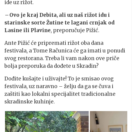
ide uz rižot.
–
Ovo je kraj Debita, ali uz naš rižot idu i
starinske sorte Žutine te lagani crnjak od
Lasine ili Plavine
, preporučuje Pižić.
Ante Pižić će pripremati rižot oba dana
festivala, a Tome Računica će ga imati u ponudi
svog restorana. Treba li vam nakon ove priče
bolja preporuka da dođete u Skradin?
Dođite kušajte i uživajte! To je smisao ovog
festivala, uz naravno – želju da ga se čuva i
zaštiti kao lokalni specijalitet tradicionalne
skradinske kuhinje.