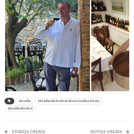
skradin
Skradinski festival rižota i načina života
skradinski rižot
STARIJA OBJAVA
NOVIJA OBJAVA