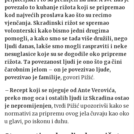
povezalo to kuhanje rižota koji se pripremao
kod najvećih proslava kao što su recimo
vjenčanja. Skradinski rižot se spremao
volonterski kako bismo jedni drugima
pomogli, a kako smo se tada više družili, nego
ljudi danas, lakše smo mogli raspraviti i neke
nesuglasice koje su se dogodile oko pripreme
rižota. Ta povezanost ljudi je ono što ga čini
čarobnim jelom – on je povezivao ljude,
povezivao je familije
,
govori Pižić.
–
Recept koji se njeguje od Ante Verovića,
preko mog oca i ostalih ljudi iz Skradina ostao
je nepromijenjen
,
tvrdi Pižić upozorivši kako se
normativi za pripremu ovog jela čuvaju kao oko
u glavi, po iskonu i duhu.