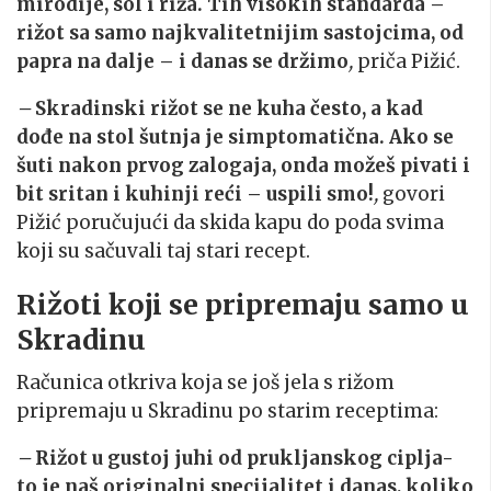
mirodije, sol i riža. Tih visokih standarda –
rižot sa samo najkvalitetnijim sastojcima, od
papra na dalje – i danas se držimo
,
priča Pižić.
–
Skradinski rižot se ne kuha često, a kad
dođe na stol šutnja je simptomatična. Ako se
šuti nakon prvog zalogaja, onda možeš pivati i
bit sritan i kuhinji reći – uspili smo!
,
govori
Pižić poručujući da skida kapu do poda svima
koji su sačuvali taj stari recept.
Rižoti koji se pripremaju samo u
Skradinu
Računica otkriva koja se još jela s rižom
pripremaju u Skradinu po starim receptima:
–
Rižot u gustoj juhi od prukljanskog ciplja-
to je naš originalni specijalitet i danas, koliko