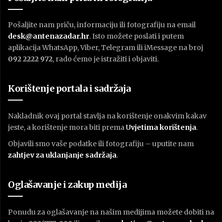
Pošaljite nam priču, informaciju ili fotografiju na email
desk@antenazadar.hr
. Isto možete poslati i putem
aplikacija WhatsApp, Viber, Telegram ili iMessage na broj
092 2222 972
, rado ćemo je istražiti i objaviti.
Korištenje portala i sadržaja
Nakladnik ovaj portal stavlja na korištenje onakvim kakav
jeste, a korištenje mora biti prema
U
vjetima korištenja
.
Objavili smo vaše podatke ili fotografiju – uputite nam
zahtjev za uklanjanje sadržaja
.
Oglašavanje i zakup medija
Ponudu za oglašavanje na našim medijima možete dobiti na