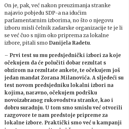
On je, pak, već nakon preuzimanja stranke
najavio pobjedu SDP-a na idućim
parlamentarnim izborima, no što o njegovu
izboru misli čelnik zadarske organizacije te je li
se već čuo s njim oko priprema za lokalne
izbore, pitali smo
Danijela Radetu
.
–
Prvi test su mu predsjednički izbori za koje
očekujem da će polučiti dobar rezultat s
obzirom na rezultate ankete, te očekujem još
jedan mandat Zorana Milanovića. A sljedeći su
test novom predsjedniku lokalni izbori na
kojima, naravno, očekujem podršku
novoizabranog rukovodstva stranke, kao i
dobru suradnju. U tom smo smislu već otvorili
razgovore te nam predstoje pripreme za
lokalne izbore. Praktički smo već u kampanji