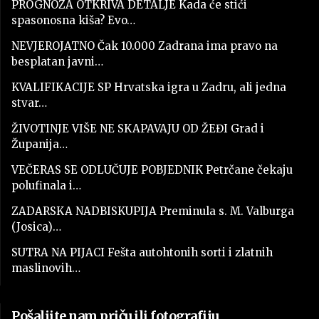
PROGNOZA OTKRIVA DETALJE Kada će stići
spasonosna kiša? Evo…
NEVJEROJATNO Čak 10.000 Zadrana ima pravo na
besplatan javni…
KVALIFIKACIJE SP Hrvatska igra u Zadru, ali jedna
stvar…
ŽIVOTINJE VIŠE NE SKAPAVAJU OD ŽEĐI Grad i
Županija…
VEČERAS SE ODLUČUJE POBJEDNIK Petrčane čekaju
polufinala i…
ZADARSKA NADBISKUPIJA Preminula s. M. Valburga
(Josica)…
SUTRA NA PIJACI Fešta autohtonih sorti i zlatnih
maslinovih…
Pošaljite nam priču ili fotografiju