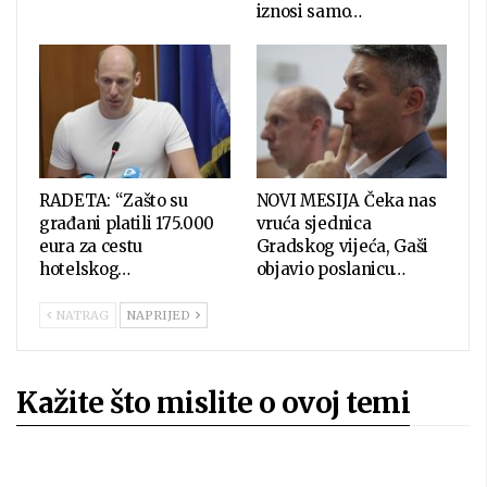
iznosi samo…
RADETA: “Zašto su
NOVI MESIJA Čeka nas
građani platili 175.000
vruća sjednica
eura za cestu
Gradskog vijeća, Gaši
hotelskog…
objavio poslanicu…
NATRAG
NAPRIJED
Kažite što mislite o ovoj temi