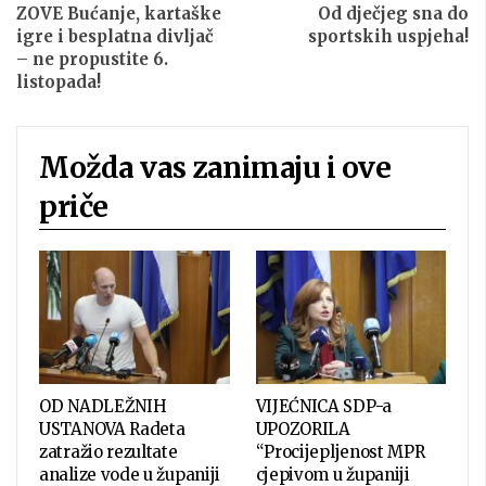
ZOVE Bućanje, kartaške
Od dječjeg sna do
igre i besplatna divljač
sportskih uspjeha!
– ne propustite 6.
listopada!
Možda vas zanimaju i ove
priče
OD NADLEŽNIH
VIJEĆNICA SDP-a
USTANOVA Radeta
UPOZORILA
zatražio rezultate
“Procijepljenost MPR
analize vode u županiji
cjepivom u županiji