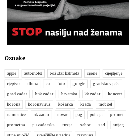
Oznake
apple
automobil
božidar kalmeta
cijene
cijepljenje
cjepivo
dhmz
eu
foto
google
gradsko vijeće
grad zadar
hnk zadar
hrvatska
kk zadar
koncert
korona
koronavirus
košarka
krađa
mobitel
namirnice
nk zadar
novac
pag
policija
promet
prometna
pu zadarska
rusija
sabor
sad
snijeg
stipe miočić
sveučilište u zadru
trgovina