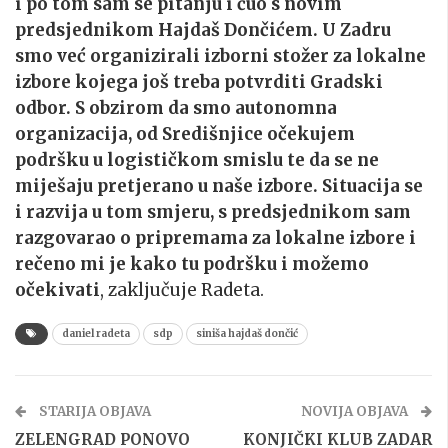
i po tom sam se pitanju i čuo s novim
predsjednikom Hajdaš Dončićem. U Zadru
smo već organizirali izborni stožer za lokalne
izbore kojega još treba potvrditi Gradski
odbor. S obzirom da smo autonomna
organizacija, od Središnjice očekujem
podršku u logističkom smislu te da se ne
miješaju pretjerano u naše izbore. Situacija se
i razvija u tom smjeru, s predsjednikom sam
razgovarao o pripremama za lokalne izbore i
rečeno mi je kako tu podršku i možemo
očekivati
, zaključuje Radeta.
daniel radeta
sdp
siniša hajdaš dončić
STARIJA OBJAVA
NOVIJA OBJAVA
ZELENGRAD PONOVO
KONJIČKI KLUB ZADAR