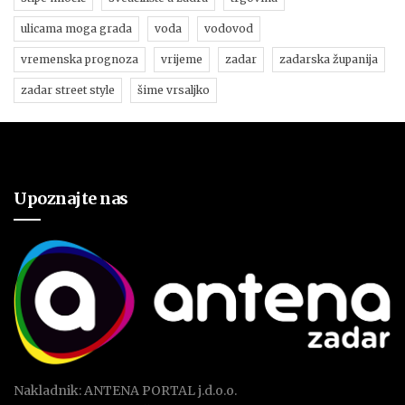
ulicama moga grada
voda
vodovod
vremenska prognoza
vrijeme
zadar
zadarska županija
zadar street style
šime vrsaljko
Upoznajte nas
Nakladnik: ANTENA PORTAL j.d.o.o.