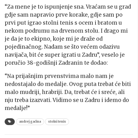
“Za mene je to ispunjenje sna. Vraćam se u grad
gdje sam napravio prve korake, gdje sam po
prvi put igrao stolni tenis s ocem i bratom u
nekom podrumu na drvenom stolu. I drago mi
je da je to ekipno, koje mi je draže od
pojedinačnog. Nadam se što većem odazivu
navijača, bit će super igrati u Zadru”, veselo je
poručio 38-godišnji Zadranin te dodao:
“Na prijašnjim prvenstvima malo nam je
nedostajalo do medalje. Ovog puta trebat će biti
malo mudriji, hrabriji. Da, trebat će i sreće, ali
nju treba izazvati. Vidimo se u Zadru i idemo do
medalje!”
andrej gaćina
stolni tenis