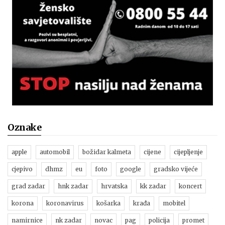
Oznake
apple
automobil
božidar kalmeta
cijene
cijepljenje
cjepivo
dhmz
eu
foto
google
gradsko vijeće
grad zadar
hnk zadar
hrvatska
kk zadar
koncert
korona
koronavirus
košarka
krađa
mobitel
namirnice
nk zadar
novac
pag
policija
promet