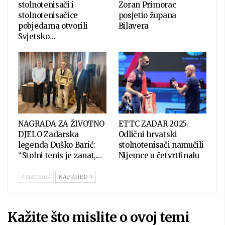
stolnotenisači i
Zoran Primorac
stolnotenisačice
posjetio župana
pobjedama otvorili
Bilavera
Svjetsko…
NAGRADA ZA ŽIVOTNO
ETTC ZADAR 2025.
DJELO Zadarska
Odlični hrvatski
legenda Duško Barić:
stolnotenisači namučili
“Stolni tenis je zanat,…
Nijemce u četvrtfinalu
NATRAG
NAPRIJED
Kažite što mislite o ovoj temi