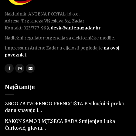
Nakladnik: ANTENA PORTAL j.d.o.o.
Adresa: Trg kneza Višeslava 6g, Zadar
Kontakt: 023/777-999,
desk@antenazadar.hr
Nadležni regulator: Agencija za elektorničke medije.
Impressum Antene Zadar u cijelosti pogledajte
na ovoj
poveznici
.
Najčitanije
ZBOG ZATVORENOG PRENOĆIŠTA Beskućnici preko
dana spavaju i…
NAKON SAMO 3 MJESECA RADA Smijenjen Luka
Čurković, glavni…