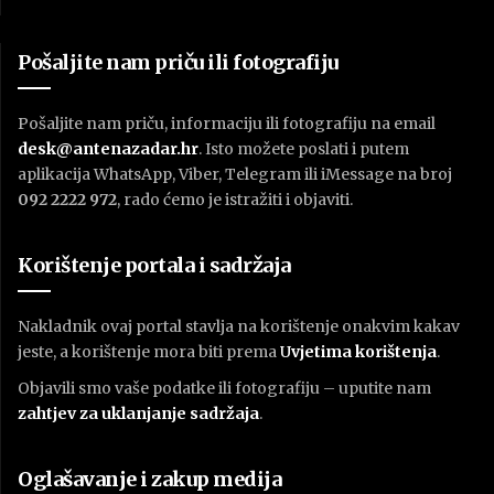
Pošaljite nam priču ili fotografiju
Pošaljite nam priču, informaciju ili fotografiju na email
desk@antenazadar.hr
. Isto možete poslati i putem
aplikacija WhatsApp, Viber, Telegram ili iMessage na broj
092 2222 972
, rado ćemo je istražiti i objaviti.
Korištenje portala i sadržaja
Nakladnik ovaj portal stavlja na korištenje onakvim kakav
jeste, a korištenje mora biti prema
U
vjetima korištenja
.
Objavili smo vaše podatke ili fotografiju – uputite nam
zahtjev za uklanjanje sadržaja
.
Oglašavanje i zakup medija