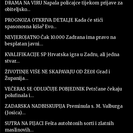
DRAMA NA VIRU Napala policajce tijekom prijave za
obiteljsko…
PROGNOZA OTKRIVA DETALJE Kada će stići
spasonosna kiša? Evo…
NEVJEROJATNO Čak 10.000 Zadrana ima pravo na
besplatan javni…
KVALIFIKACIJE SP Hrvatska igra u Zadru, ali jedna
stvar…
ŽIVOTINJE VIŠE NE SKAPAVAJU OD ŽEĐI Grad i
Županija…
VEČERAS SE ODLUČUJE POBJEDNIK Petrčane čekaju
polufinala i…
ZADARSKA NADBISKUPIJA Preminula s. M. Valburga
(Josica)…
SUTRA NA PIJACI Fešta autohtonih sorti i zlatnih
maslinovih…