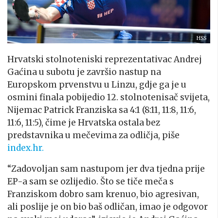
HSS
Hrvatski stolnoteniski reprezentativac Andrej
Gaćina u subotu je završio nastup na
Europskom prvenstvu u Linzu, gdje ga je u
osmini finala pobijedio 12. stolnotenisač svijeta,
Nijemac Patrick Franziska sa 4:1 (8:11, 11:8, 11:6,
11:6, 11:5), čime je Hrvatska ostala bez
predstavnika u mečevima za odličja, piše
index.hr.
“Zadovoljan sam nastupom jer dva tjedna prije
EP-a sam se ozlijedio. Što se tiče meča s
Franziskom dobro sam krenuo, bio agresivan,
ali poslije je on bio baš odličan, imao je odgovor