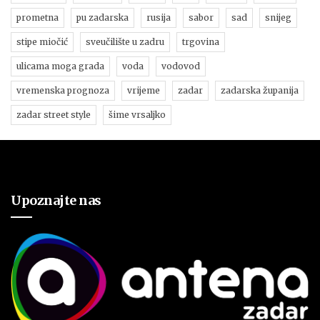
prometna
pu zadarska
rusija
sabor
sad
snijeg
stipe miočić
sveučilište u zadru
trgovina
ulicama moga grada
voda
vodovod
vremenska prognoza
vrijeme
zadar
zadarska županija
zadar street style
šime vrsaljko
Upoznajte nas