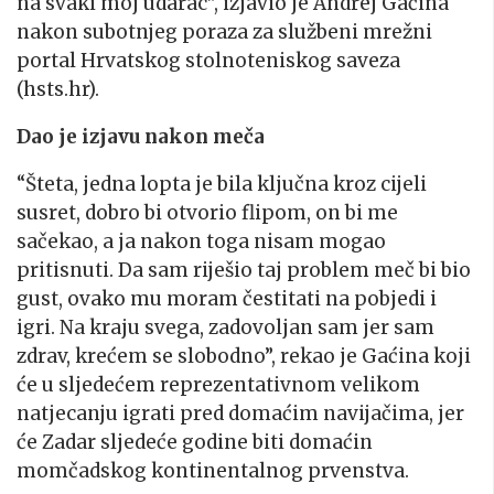
na svaki moj udarac”, izjavio je Andrej Gaćina
nakon subotnjeg poraza za službeni mrežni
portal Hrvatskog stolnoteniskog saveza
(hsts.hr).
Dao je izjavu nakon meča
“Šteta, jedna lopta je bila ključna kroz cijeli
susret, dobro bi otvorio flipom, on bi me
sačekao, a ja nakon toga nisam mogao
pritisnuti. Da sam riješio taj problem meč bi bio
gust, ovako mu moram čestitati na pobjedi i
igri. Na kraju svega, zadovoljan sam jer sam
zdrav, krećem se slobodno”, rekao je Gaćina koji
će u sljedećem reprezentativnom velikom
natjecanju igrati pred domaćim navijačima, jer
će Zadar sljedeće godine biti domaćin
momčadskog kontinentalnog prvenstva.