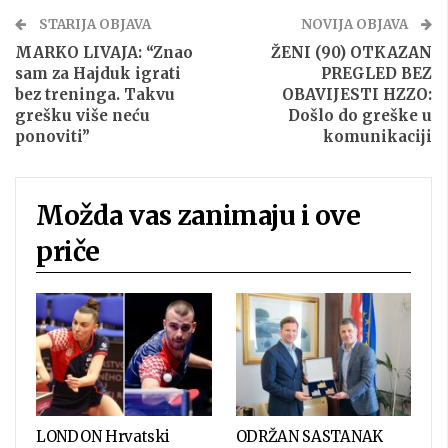
STARIJA OBJAVA
NOVIJA OBJAVA
MARKO LIVAJA: “Znao
ŽENI (90) OTKAZAN
sam za Hajduk igrati
PREGLED BEZ
bez treninga. Takvu
OBAVIJESTI HZZO:
grešku više neću
Došlo do greške u
ponoviti”
komunikaciji
Možda vas zanimaju i ove
priče
LONDON Hrvatski
ODRŽAN SASTANAK