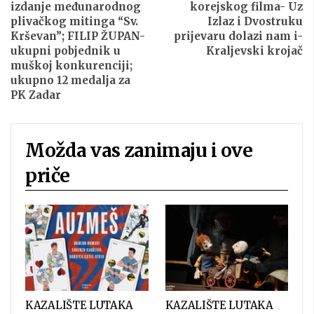
izdanje međunarodnog
korejskog filma- Uz
plivačkog mitinga “Sv.
Izlaz i Dvostruku
Krševan”; FILIP ŽUPAN-
prijevaru dolazi nam i-
ukupni pobjednik u
Kraljevski krojač
muškoj konkurenciji;
ukupno 12 medalja za
PK Zadar
Možda vas zanimaju i ove
priče
KAZALIŠTE LUTAKA
KAZALIŠTE LUTAKA