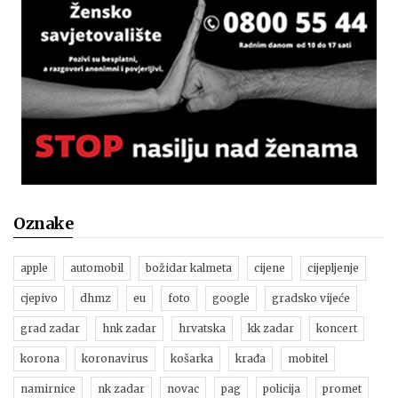
Oznake
apple
automobil
božidar kalmeta
cijene
cijepljenje
cjepivo
dhmz
eu
foto
google
gradsko vijeće
grad zadar
hnk zadar
hrvatska
kk zadar
koncert
korona
koronavirus
košarka
krađa
mobitel
namirnice
nk zadar
novac
pag
policija
promet