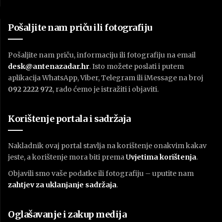
Pošaljite nam priču ili fotografiju
Pošaljite nam priču, informaciju ili fotografiju na email
desk@antenazadar.hr
. Isto možete poslati i putem
aplikacija WhatsApp, Viber, Telegram ili iMessage na broj
092 2222 972
, rado ćemo je istražiti i objaviti.
Korištenje portala i sadržaja
Nakladnik ovaj portal stavlja na korištenje onakvim kakav
jeste, a korištenje mora biti prema
U
vjetima korištenja
.
Objavili smo vaše podatke ili fotografiju – uputite nam
zahtjev za uklanjanje sadržaja
.
Oglašavanje i zakup medija