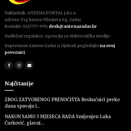
Nakladnik: ANTENA PORTAL j.d.o.o.
Adresa: Trg kneza Višeslava 6g, Zadar
Kontakt: 023/777-999,
desk@antenazadar.hr
Nadležni regulator: Agencija za elektorničke medije.
Impressum Antene Zadar u cijelosti pogledajte
na ovoj
poveznici
.
Najčitanije
ZBOG ZATVORENOG PRENOĆIŠTA Beskućnici preko
dana spavaju i…
NAKON SAMO 3 MJESECA RADA Smijenjen Luka
Čurković, glavni…