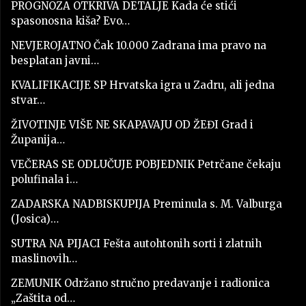
PROGNOZA OTKRIVA DETALJE Kada će stići
spasonosna kiša? Evo…
NEVJEROJATNO Čak 10.000 Zadrana ima pravo na
besplatan javni…
KVALIFIKACIJE SP Hrvatska igra u Zadru, ali jedna
stvar…
ŽIVOTINJE VIŠE NE SKAPAVAJU OD ŽEĐI Grad i
Županija…
VEČERAS SE ODLUČUJE POBJEDNIK Petrčane čekaju
polufinala i…
ZADARSKA NADBISKUPIJA Preminula s. M. Valburga
(Josica)…
SUTRA NA PIJACI Fešta autohtonih sorti i zlatnih
maslinovih…
ZEMUNIK Održano stručno predavanje i radionica
„Zaštita od…