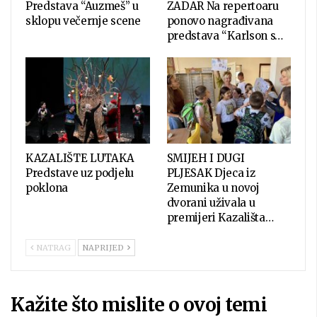
Predstava “Auzmeš” u
ZADAR Na repertoaru
sklopu večernje scene
ponovo nagrađivana
predstava “Karlson s…
KAZALIŠTE LUTAKA
SMIJEH I DUGI
Predstave uz podjelu
PLJESAK Djeca iz
poklona
Zemunika u novoj
dvorani uživala u
premijeri Kazališta…
NATRAG
NAPRIJED
Kažite što mislite o ovoj temi