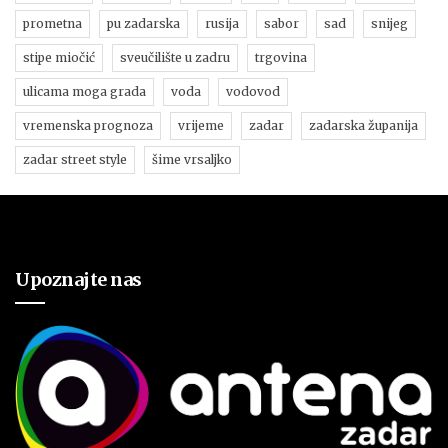
prometna
pu zadarska
rusija
sabor
sad
snijeg
stipe miočić
sveučilište u zadru
trgovina
ulicama moga grada
voda
vodovod
vremenska prognoza
vrijeme
zadar
zadarska županija
zadar street style
šime vrsaljko
Upoznajte nas