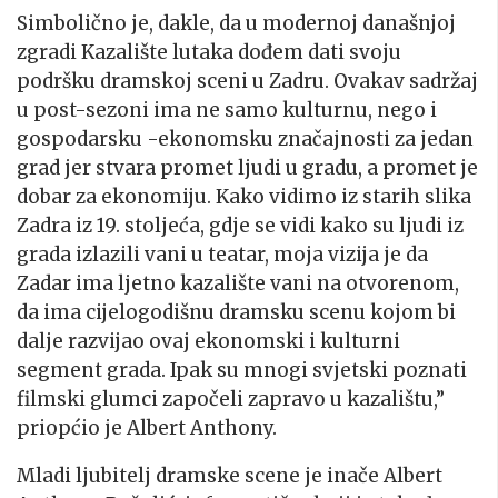
Simbolično je, dakle, da u modernoj današnjoj
zgradi Kazalište lutaka dođem dati svoju
podršku dramskoj sceni u Zadru. Ovakav sadržaj
u post-sezoni ima ne samo kulturnu, nego i
gospodarsku -ekonomsku značajnosti za jedan
grad jer stvara promet ljudi u gradu, a promet je
dobar za ekonomiju. Kako vidimo iz starih slika
Zadra iz 19. stoljeća, gdje se vidi kako su ljudi iz
grada izlazili vani u teatar, moja vizija je da
Zadar ima ljetno kazalište vani na otvorenom,
da ima cijelogodišnu dramsku scenu kojom bi
dalje razvijao ovaj ekonomski i kulturni
segment grada. Ipak su mnogi svjetski poznati
filmski glumci započeli zapravo u kazalištu,”
priopćio je Albert Anthony.
Mladi ljubitelj dramske scene je inače Albert