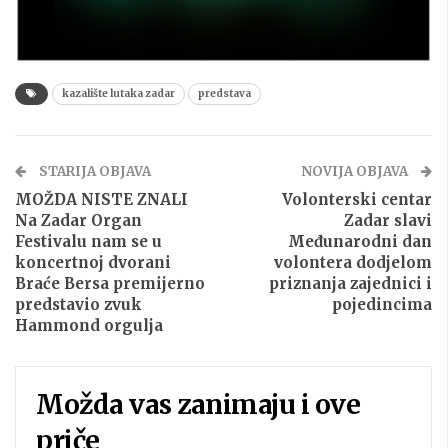
kazalište lutaka zadar
predstava
STARIJA OBJAVA
NOVIJA OBJAVA
MOŽDA NISTE ZNALI
Volonterski centar
Na Zadar Organ
Zadar slavi
Festivalu nam se u
Međunarodni dan
koncertnoj dvorani
volontera dodjelom
Braće Bersa premijerno
priznanja zajednici i
predstavio zvuk
pojedincima
Hammond orgulja
Možda vas zanimaju i ove
priče