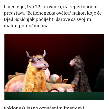
U nedjelju, 15. i 22. prosinca, na repertoaru je
predstava “Betlehemska ovčica” nakon koje će
Djed Božićnjak podijeliti darove sa svojim
malim pomoćnicima…
Poklone (s jasno označenim imenom i