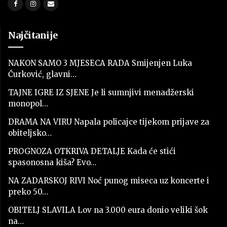
Najčitanije
NAKON SAMO 3 MJESECA RADA Smijenjen Luka
Čurković, glavni…
TAJNE IGRE IZ SJENE Je li sumnjivi menadžerski
monopol…
DRAMA NA VIRU Napala policajce tijekom prijave za
obiteljsko…
PROGNOZA OTKRIVA DETALJE Kada će stići
spasonosna kiša? Evo…
NA ZADARSKOJ RIVI Noć punog miseca uz koncerte i
preko 50…
OBITELJ SLAVILA Lov na 3.000 eura donio veliki šok
na…