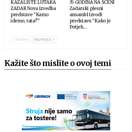
KAZALIŠTE LUTAKA
35 GODINA NA SCENI
ZADAR Nova izvedba
Zadarski plesni
predstave “Kamo
ansambl izvodi
idemo, tata?'”
predstavu “Kako je
Potjeh…
NATRAG
NAPRIJED
Kažite što mislite o ovoj temi