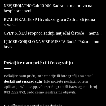
NEVJEROJATNO Čak 10.000 Zadrana ima pravo na
besplatan javni…
KVALIFIKACIJE SP Hrvatska igra u Zadru, ali jedna
stvar…
OPET NIŠTA! Propao i zadnji natječaj Čistoće – nema…
I JUČER GORJELO NA VIŠE MJESTA Rudić: Požare smo
brzo…
Pošaljite nam priču ili fotografiju
Pošaljite nam priču, informaciju ili fotografiju na email
desk@antenazadar.hr
. Isto možete poslati i putem
aplikacija WhatsApp, Viber, Telegram ili iMessage na broj
092 2222 972
, rado ćemo je istražiti i objaviti.