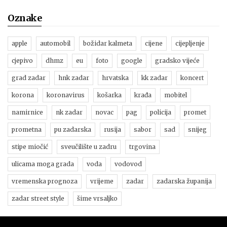
Oznake
apple
automobil
božidar kalmeta
cijene
cijepljenje
cjepivo
dhmz
eu
foto
google
gradsko vijeće
grad zadar
hnk zadar
hrvatska
kk zadar
koncert
korona
koronavirus
košarka
krađa
mobitel
namirnice
nk zadar
novac
pag
policija
promet
prometna
pu zadarska
rusija
sabor
sad
snijeg
stipe miočić
sveučilište u zadru
trgovina
ulicama moga grada
voda
vodovod
vremenska prognoza
vrijeme
zadar
zadarska županija
zadar street style
šime vrsaljko