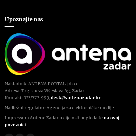
Upoznajte nas
Nakladnik: ANTENA PORTAL j.d.o.o.
Adresa: Trg kneza Višeslava 6g, Zadar
Kontakt: 023/777-999,
desk@antenazadar.hr
Nadležni regulator: Agencija za elektorničke medije.
Impressum Antene Zadar u cijelosti pogledajte
na ovoj
poveznici
.