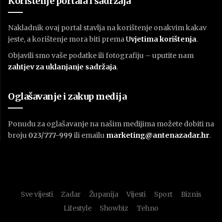
Korištenje portala i sadržaja
Nakladnik ovaj portal stavlja na korištenje onakvim kakav
jeste, a korištenje mora biti prema
U
vjetima korištenja
.
Objavili smo vaše podatke ili fotografiju – uputite nam
zahtjev za uklanjanje sadržaja
.
Oglašavanje i zakup medija
Ponudu za oglašavanje na našim medijima možete dobiti na
broju
023/777-999
ili emailu
marketing@antenazadar.hr
.
Sve vijesti
Zadar
Županija
Vijesti
Sport
Biznis
Lifestyle
Showbiz
Tehno