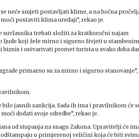
, se neće smjeti postavljati klime, a na bočna pročelj
moći postaviti klima uređaji”, rekao je.
ne suvlasnika trebati složiti za kratkoročni najam
 ljude koji žele mirno i sigurno živjeti u stambeni
i biznis i ostvarivati promet turista u svako doba da
 zgrade primarno su za mirno i sigurno stanovanje”,
pravilnikom.
e bilo jasnih sankcija. Sada ih ima i pravilnikom će s
 moći dodati svoje odredbe”, rekao je.
 dana od stupanja na snagu Zakona. Upravitelji će im
odštampaju u primjerenoj veličini koja će biti svim