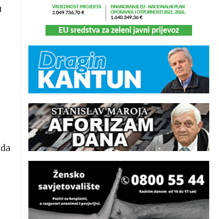
u
 da