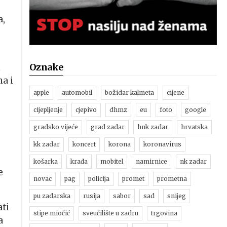
a,
Oznake
m
na i
apple
automobil
božidar kalmeta
cijene
cijepljenje
cjepivo
dhmz
eu
foto
google
gradsko vijeće
grad zadar
hnk zadar
hrvatska
kk zadar
koncert
korona
koronavirus
košarka
krađa
mobitel
namirnice
nk zadar
e
novac
pag
policija
promet
prometna
pu zadarska
rusija
sabor
sad
snijeg
ati
stipe miočić
sveučilište u zadru
trgovina
a