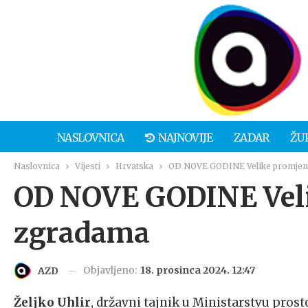
NASLOVNICA
NAJNOVIJE
ZADAR
ŽU
Naslovnica
Vijesti
Hrvatska
OD NOVE GODINE Velike promjen
OD NOVE GODINE Veli
zgradama
Objavljeno:
18. prosinca 2024. 12:47
AZD
Željko Uhlir
, državni tajnik u Ministarstvu pros