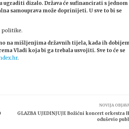
u ugraditi dizalo. Država će sufinancirati s jednom
alna samouprava može doprinijeti. U sve to bi se
politike.
o na mišljenjima državnih tijela, kada ih dobije
ma Vladi koja bi ga trebala usvojiti. Sve to će se
ndex.hr
.
NOVIJA OBJAV
0
GLAZBA UJEDINJUJE Božićni koncert orkestra 
oduševio pub