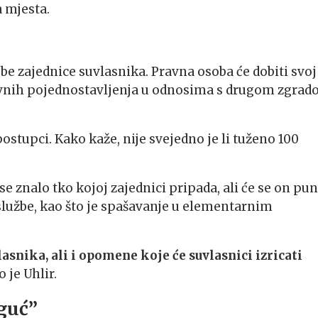
a mjesta.
e zajednice suvlasnika. Pravna osoba će dobiti svoj
avnih pojednostavljenja u odnosima s drugom zgrad
postupci. Kako kaže, nije svejedno je li tuženo 100
e znalo tko kojoj zajednici pripada, ali će se on pun
 službe, kao što je spašavanje u elementarnim
asnika, ali i opomene koje će suvlasnici izricati
o je Uhlir.
guć”