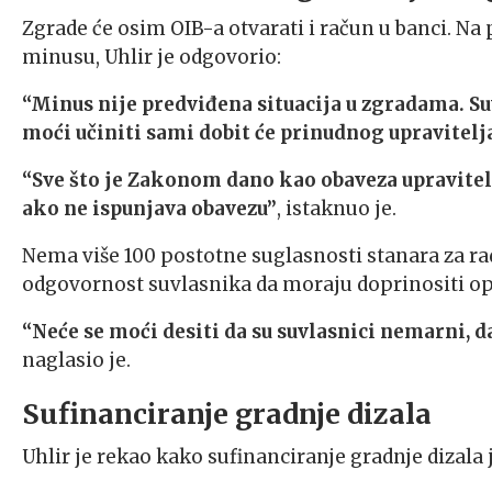
Zgrade će osim OIB-a otvarati i račun u banci. Na 
minusu, Uhlir je odgovorio:
“Minus nije predviđena situacija u zgradama. Suv
moći učiniti sami dobit će prinudnog upravitelja 
“Sve što je Zakonom dano kao obaveza upravite
ako ne ispunjava obavezu”
, istaknuo je.
Nema više 100 postotne suglasnosti stanara za rad
odgovornost suvlasnika da moraju doprinositi o
“Neće se moći desiti da su suvlasnici nemarni, 
naglasio je.
Sufinanciranje gradnje dizala
Uhlir je rekao kako sufinanciranje gradnje dizala