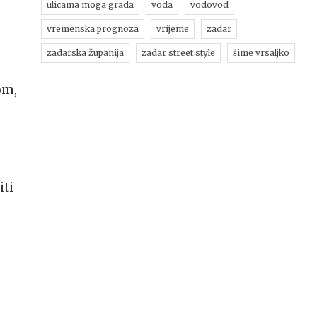
ulicama moga grada
voda
vodovod
vremenska prognoza
vrijeme
zadar
zadarska županija
zadar street style
šime vrsaljko
om,
iti