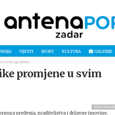
PANIJA
VIJESTI
SPORT
KULTURA
GALERIJE
e u svim zgradama
ke promjene u svim
Antena Zadar/ar
tornoga uređenja, graditeljstva i državne imovine,