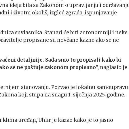
vna ideja bila sa Zakonom o upravljanju i održavanj
dni i životni okoliš, izgled zgrada, ispunjavanje
ica suvlasnika. Stanari će biti autonomniji i neke
 upravitelje propisane su novčane kazne ako se ne
aćeni detaljnije. Sada smo to propisali kako bi
je ako se ne poštuje zakonom propisano
“, naglasio je
litetnijem stanovanju. Pozvao je lokalnu samoupravu
akona koji stupa na snagu 1. siječnja 2025. godine.
 klima uređaji, Uhlir je kazao kako je to jasno