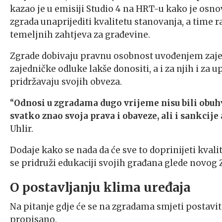
kazao je u emisiji Studio 4 na HRT-u kako je osno
zgrada unaprijediti kvalitetu stanovanja, a time ra
temeljnih zahtjeva za građevine.
Zgrade dobivaju pravnu osobnost uvođenjem zajedn
zajedničke odluke lakše donositi, a i za njih i za
pridržavaju svojih obveza.
“
Odnosi
u zgradama dugo vrijeme nisu bili obuhv
svatko znao svoja prava i obaveze, ali i sankci
Uhlir.
Dodaje kako se nada da će sve to doprinijeti kva
se pridruži edukaciji svojih građana glede novog Z
O postavljanju klima uređaja
Na pitanje gdje će se na zgradama smjeti postaviti
propisano.