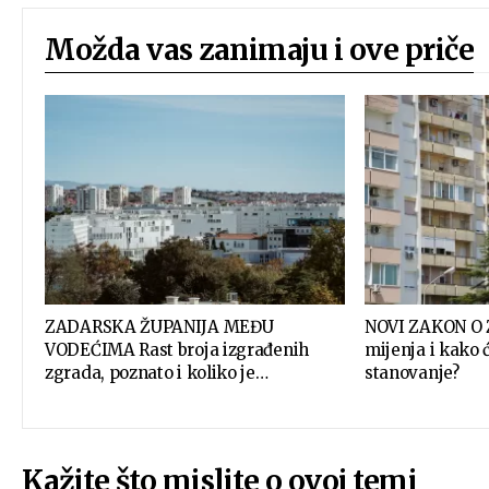
Možda vas zanimaju i ove priče
ZADARSKA ŽUPANIJA MEĐU
NOVI ZAKON O
VODEĆIMA Rast broja izgrađenih
mijenja i kako ć
zgrada, poznato i koliko je…
stanovanje?
Kažite što mislite o ovoj temi