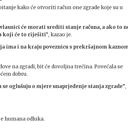
pitanje kako će otvoriti račun one zgrade koje su u
lasnici će morati srediti stanje računa, a ako to n
koji će to riješiti”
, kazao je.
lja ima i na kraju poveznicu s prekršajnom kazno
ove na zgradi, bit će dovoljna trećina. Povećala se
pćem dobru.
da se oglušuju o mjere unaprjeđenje stanja zgrade”
,
 je humana odluka.