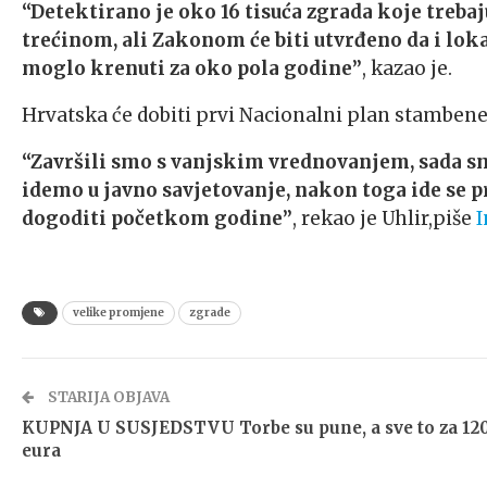
“Detektirano je oko 16 tisuća zgrada koje trebaj
trećinom, ali Zakonom će biti utvrđeno da i lok
moglo krenuti za oko pola godine”
, kazao je.
Hrvatska će dobiti prvi Nacionalni plan stambene 
“Završili smo s vanjskim vrednovanjem, sada sm
idemo u javno savjetovanje, nakon toga ide se pre
dogoditi početkom godine”
, rekao je Uhlir,piše
I
velike promjene
zgrade
STARIJA OBJAVA
KUPNJA U SUSJEDSTVU Torbe su pune, a sve to za 12
eura