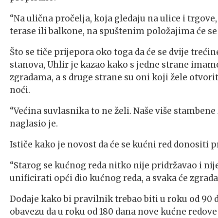
“Na ulična pročelja, koja gledaju na ulice i trgove
terase ili balkone, na spuštenim položajima će se 
Što se tiče prijepora oko toga da će se dvije treći
stanova, Uhlir je kazao kako s jedne strane imamo
zgradama, a s druge strane su oni koji žele otvorit
noći.
“Većina suvlasnika to ne želi. Naše više stambene
naglasio je.
Ističe kako je novost da će se kućni red donositi 
“Starog se kućnog reda nitko nije pridržavao i nij
unificirati opći dio kućnog reda, a svaka će zgrada
Dodaje kako bi pravilnik trebao biti u roku od 90
obavezu da u roku od 180 dana nove kućne redove 