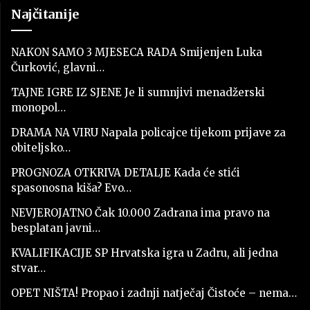
Najčitanije
NAKON SAMO 3 MJESECA RADA Smijenjen Luka
Čurković, glavni…
TAJNE IGRE IZ SJENE Je li sumnjivi menadžerski
monopol…
DRAMA NA VIRU Napala policajce tijekom prijave za
obiteljsko…
PROGNOZA OTKRIVA DETALJE Kada će stići
spasonosna kiša? Evo…
NEVJEROJATNO Čak 10.000 Zadrana ima pravo na
besplatan javni…
KVALIFIKACIJE SP Hrvatska igra u Zadru, ali jedna
stvar…
OPET NIŠTA! Propao i zadnji natječaj Čistoće – nema…