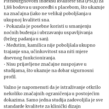
Pittsburghovom indeksu kvalitete sna (PSQI) za
1,88 bodova u usporedbi s placebom, što ukazuje
na značajna (iako ne velika) poboljšanja u
ukupnoj kvaliteti sna.
• Pokazala je posebne koristi u smanjenju
noćnih buđenja i ubrzavanju uspavljivanja
(bržeg padanja u san).
• Međutim, kamilica nije poboljšala ukupno
trajanje sna, učinkovitost sna niti mjere
dnevnog funkcioniranja.
• Nisu prijavljene značajne nuspojave u
studijama, što ukazuje na dobar sigurnosni
profil.
Važno je napomenuti da je istraživanje otkrilo
nekoliko značajnih ograničenja u postojećim
dokazima. Samo jedna studija zadovoljila je sve
standarde kvalitete za klinički dizajn