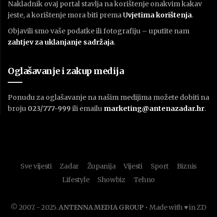
Nakladnik ovaj portal stavlja na korištenje onakvim kakav
jeste, a korištenje mora biti prema
U
vjetima korištenja
.
Objavili smo vaše podatke ili fotografiju – uputite nam
zahtjev za uklanjanje sadržaja
.
Oglašavanje i zakup medija
Ponudu za oglašavanje na našim medijima možete dobiti na
broju
023/777-999
ili emailu
marketing@antenazadar.hr
.
Sve vijesti
Zadar
Županija
Vijesti
Sport
Biznis
Lifestyle
Showbiz
Tehno
© 2007. - 2025.
ANTENNA MEDIA GROUP
• Made with ♥ in ZD