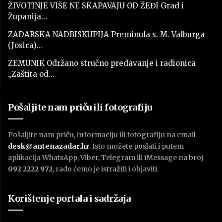
ŽIVOTINJE VIŠE NE SKAPAVAJU OD ŽEĐI Grad i
Županija…
ZADARSKA NADBISKUPIJA Preminula s. M. Valburga
(Josica)…
ZEMUNIK Održano stručno predavanje i radionica
„Zaštita od…
Pošaljite nam priču ili fotografiju
Pošaljite nam priču, informaciju ili fotografiju na email
desk@antenazadar.hr
. Isto možete poslati i putem
aplikacija WhatsApp, Viber, Telegram ili iMessage na broj
092 2222 972
, rado ćemo je istražiti i objaviti.
Korištenje portala i sadržaja