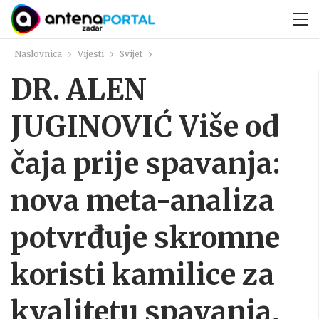
Naslovnica
Vijesti
Svijet
DR. ALEN
JUGINOVIĆ Više od
čaja prije spavanja:
nova meta-analiza
potvrđuje skromne
koristi kamilice za
kvalitetu spavanja,