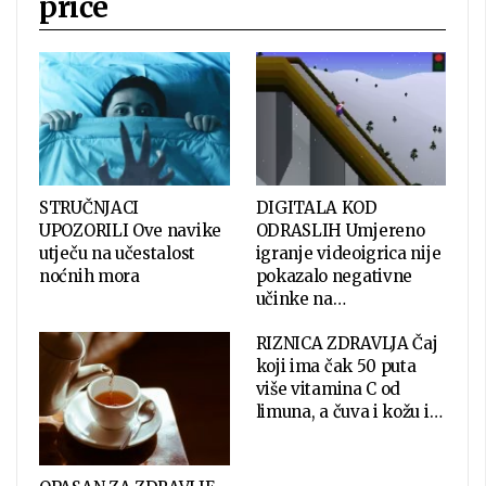
priče
STRUČNJACI
DIGITALA KOD
UPOZORILI Ove navike
ODRASLIH Umjereno
utječu na učestalost
igranje videoigrica nije
noćnih mora
pokazalo negativne
učinke na…
RIZNICA ZDRAVLJA Čaj
koji ima čak 50 puta
više vitamina C od
limuna, a čuva i kožu i…