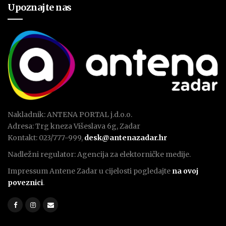
Upoznajte nas
Nakladnik: ANTENA PORTAL j.d.o.o.
Adresa: Trg kneza Višeslava 6g, Zadar
Kontakt: 023/777-999,
desk@antenazadar.hr
Nadležni regulator: Agencija za elektorničke medije.
Impressum Antene Zadar u cijelosti pogledajte
na ovoj
poveznici
.