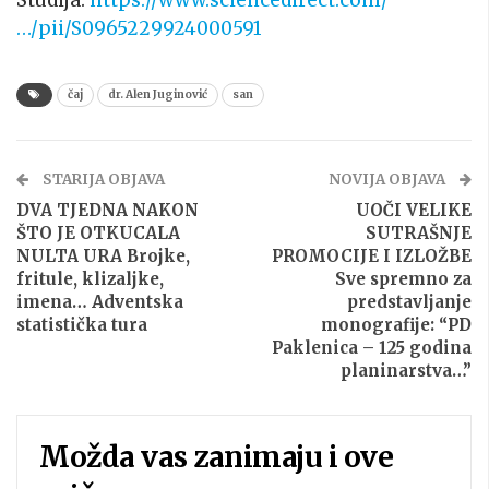
Studija:
https://www.sciencedirect.com/
…/pii/S0965229924000591
čaj
dr. Alen Juginović
san
STARIJA OBJAVA
NOVIJA OBJAVA
DVA TJEDNA NAKON
UOČI VELIKE
ŠTO JE OTKUCALA
SUTRAŠNJE
NULTA URA Brojke,
PROMOCIJE I IZLOŽBE
fritule, klizaljke,
Sve spremno za
imena… Adventska
predstavljanje
statistička tura
monografije: “PD
Paklenica – 125 godina
planinarstva…”
Možda vas zanimaju i ove