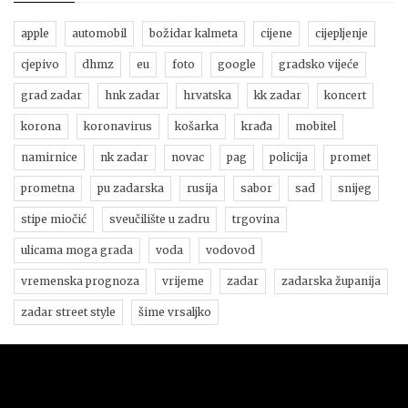
apple
automobil
božidar kalmeta
cijene
cijepljenje
cjepivo
dhmz
eu
foto
google
gradsko vijeće
grad zadar
hnk zadar
hrvatska
kk zadar
koncert
korona
koronavirus
košarka
krađa
mobitel
namirnice
nk zadar
novac
pag
policija
promet
prometna
pu zadarska
rusija
sabor
sad
snijeg
stipe miočić
sveučilište u zadru
trgovina
ulicama moga grada
voda
vodovod
vremenska prognoza
vrijeme
zadar
zadarska županija
zadar street style
šime vrsaljko