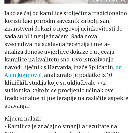
ARHIVA ANTENA ZADAR
Iako se čaj od kamilice stoljećima tradicionalno
koristi kao prirodni saveznik za bolji san,
znanstveni dokazi o njegovoj učinkovitosti do
sada su bili neujednačeni. Sada nova
sveobuhvatna sustavna recenzija i meta-
analiza donose uvjerljive dokaze o utjecaju
kamilice na kvalitetu sna. Ovo istraživanje –
navodi liječnik s Harvarda, inače Splićanin,
dr.
Alen Juginović
, analiziralo je podatke iz 10
kliničkih studija koje su uključivale 772
sudionika kako bi se procijenio učinak ove
tradicionalne biljne terapije na različite aspekte
spavanja.
Ključni nalazi:
• Kamilica je značajno smanjila rezultate na