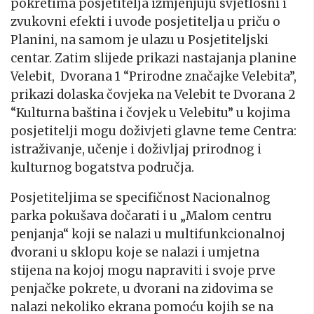
pokretima posjetitelja izmjenjuju svjetlosni i
zvukovni efekti i uvode posjetitelja u priču o
Planini, na samom je ulazu u Posjetiteljski
centar. Zatim slijede prikazi nastajanja planine
Velebit, Dvorana 1 “Prirodne značajke Velebita”,
prikazi dolaska čovjeka na Velebit te Dvorana 2
“Kulturna baština i čovjek u Velebitu” u kojima
posjetitelji mogu doživjeti glavne teme Centra:
istraživanje, učenje i doživljaj prirodnog i
kulturnog bogatstva područja.
Posjetiteljima se specifičnost Nacionalnog
parka pokušava dočarati i u „Malom centru
penjanja“ koji se nalazi u multifunkcionalnoj
dvorani u sklopu koje se nalazi i umjetna
stijena na kojoj mogu napraviti i svoje prve
penjačke pokrete, u dvorani na zidovima se
nalazi nekoliko ekrana pomoću kojih se na