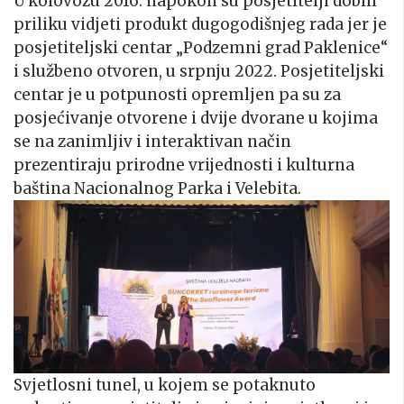
U kolovozu 2016. napokon su posjetitelji dobili
priliku vidjeti produkt dugogodišnjeg rada jer je
posjetiteljski centar „Podzemni grad Paklenice“
i službeno otvoren, u srpnju 2022. Posjetiteljski
centar je u potpunosti opremljen pa su za
posjećivanje otvorene i dvije dvorane u kojima
se na zanimljiv i interaktivan način
prezentiraju prirodne vrijednosti i kulturna
baština Nacionalnog Parka i Velebita.
Svjetlosni tunel, u kojem se potaknuto