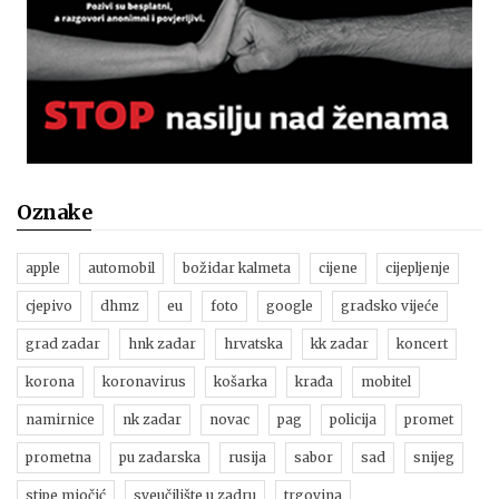
Oznake
apple
automobil
božidar kalmeta
cijene
cijepljenje
cjepivo
dhmz
eu
foto
google
gradsko vijeće
grad zadar
hnk zadar
hrvatska
kk zadar
koncert
korona
koronavirus
košarka
krađa
mobitel
namirnice
nk zadar
novac
pag
policija
promet
prometna
pu zadarska
rusija
sabor
sad
snijeg
stipe miočić
sveučilište u zadru
trgovina