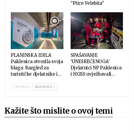
“Ptice Velebita”
PLANINSKA IDILA
SPAŠAVANJE
Paklenica otvorila svoja
‘UNESREĆENOGA’
blaga: Razgled za
Djelatnici NP Paklenica
turističke djelatnike i…
i HGSS uvježbavali…
NATRAG
NAPRIJED
Kažite što mislite o ovoj temi