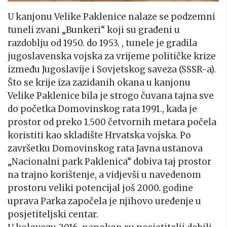
U kanjonu Velike Paklenice nalaze se podzemni
tuneli zvani „Bunkeri“ koji su građeni u
razdoblju od 1950. do 1953. , tunele je gradila
jugoslavenska vojska za vrijeme političke krize
između Jugoslavije i Sovjetskog saveza (SSSR-a).
Što se krije iza zazidanih okana u kanjonu
Velike Paklenice bila je strogo čuvana tajna sve
do početka Domovinskog rata 1991., kada je
prostor od preko 1.500 četvornih metara počela
koristiti kao skladište Hrvatska vojska. Po
završetku Domovinskog rata Javna ustanova
„Nacionalni park Paklenica“ dobiva taj prostor
na trajno korištenje, a vidjevši u navedenom
prostoru veliki potencijal još 2000. godine
uprava Parka započela je njihovo uređenje u
posjetiteljski centar.