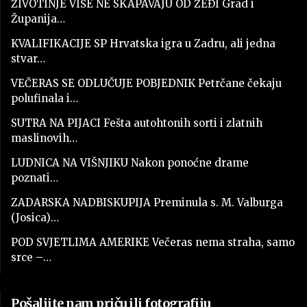
ŽIVOTINJE VIŠE NE SKAPAVAJU OD ŽEĐI Grad i
Županija…
KVALIFIKACIJE SP Hrvatska igra u Zadru, ali jedna
stvar…
VEČERAS SE ODLUČUJE POBJEDNIK Petrčane čekaju
polufinala i…
SUTRA NA PIJACI Fešta autohtonih sorti i zlatnih
maslinovih…
LUDNICA NA VIŠNJIKU Nakon ponoćne drame
poznati…
ZADARSKA NADBISKUPIJA Preminula s. M. Valburga
(Josica)…
POD SVJETLIMA AMERIKE Večeras nema straha, samo
srce –…
Pošaljite nam priču ili fotografiju