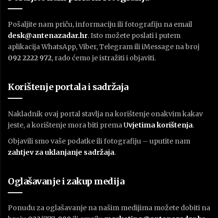
Pošaljite nam priču, informaciju ili fotografiju na email
desk@antenazadar.hr
. Isto možete poslati i putem
aplikacija WhatsApp, Viber, Telegram ili iMessage na broj
092 2222 972
, rado ćemo je istražiti i objaviti.
Korištenje portala i sadržaja
Nakladnik ovaj portal stavlja na korištenje onakvim kakav
jeste, a korištenje mora biti prema
U
vjetima korištenja
.
Objavili smo vaše podatke ili fotografiju – uputite nam
zahtjev za uklanjanje sadržaja
.
Oglašavanje i zakup medija
Ponudu za oglašavanje na našim medijima možete dobiti na