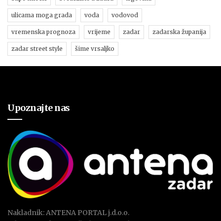
ulicama moga grada
voda
vodovod
vremenska prognoza
vrijeme
zadar
zadarska županija
zadar street style
šime vrsaljko
Upoznajte nas
Nakladnik: ANTENA PORTAL j.d.o.o.