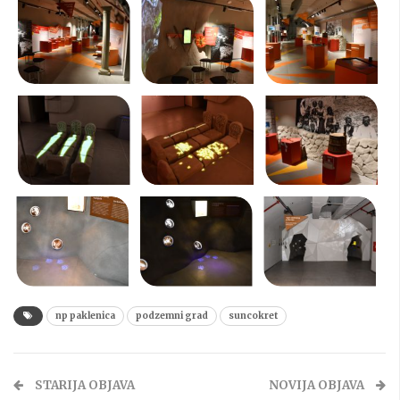
np paklenica
podzemni grad
suncokret
STARIJA OBJAVA
NOVIJA OBJAVA