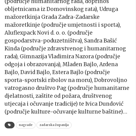
(područje humanitarnog rada, doprinos
obljetnicama iz Domovinskog rata), Udruga
mažoretkinja Grada Zadra-Zadarske
mažoretkinje (područje umjetnosti i sporta),
Aluflexpack Novi d. o. o. (područje
gospodarstva-poduzetništva), Sandra Bašić
Kinda (područje zdravstvenog i humanitarnog
rada), Gimnazija Vladimira Nazora (područje
odgoja i obrazovanja), Mladen Bajlo, Ardena
Bajlo, David Bajlo, Estera Bajlo (područje
sporta-sportski ribolov na moru), Dobrovoljno
vatrogasno društvo Pag (područje humanitarne
djelatnosti, zaštite od požara, društvenog
utjecaja i očuvanje tradicije) te Ivica Dundović
(područje kulture-očuvanje kulturne baštine)…
nagrade
zadarska županija