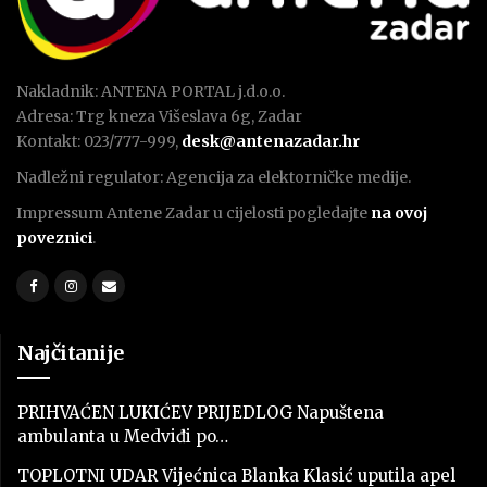
Nakladnik: ANTENA PORTAL j.d.o.o.
Adresa: Trg kneza Višeslava 6g, Zadar
Kontakt: 023/777-999,
desk@antenazadar.hr
Nadležni regulator: Agencija za elektorničke medije.
Impressum Antene Zadar u cijelosti pogledajte
na ovoj
poveznici
.
Najčitanije
PRIHVAĆEN LUKIĆEV PRIJEDLOG Napuštena
ambulanta u Medviđi po…
TOPLOTNI UDAR Vijećnica Blanka Klasić uputila apel