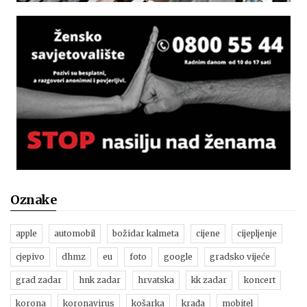
Oznake
apple
automobil
božidar kalmeta
cijene
cijepljenje
cjepivo
dhmz
eu
foto
google
gradsko vijeće
grad zadar
hnk zadar
hrvatska
kk zadar
koncert
korona
koronavirus
košarka
krađa
mobitel