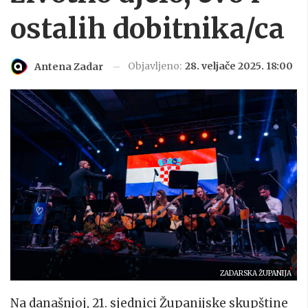
ostalih dobitnika/ca
Objavljeno:
28. veljače 2025. 18:00
Antena Zadar
ZADARSKA ŽUPANIJA
Na današnjoj, 21. sjednici Županijske skupštine