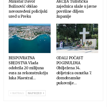
Ministar Davor
AKCIJA Turistička
Božinović obišao
zajednica ulaže u javne
novouređeni policijski
površine diljem
ured u Preku
županije
BESPOVRATNA
ODALI POČAST
SREDSTVA Vlada
POGINULIMA
odobrila 20 milijuna
Obilježena 34.
eura za rekonstrukciju
obljetnica osnutka 7.
luka Maestral…
domobranske
pukovnije…
NATRAG
NAPRIJED