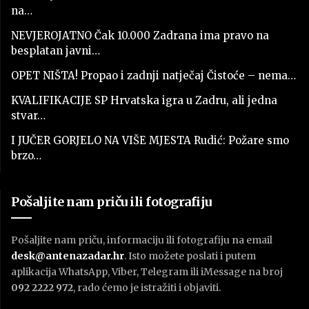
na…
NEVJEROJATNO Čak 10.000 Zadrana ima pravo na
besplatan javni…
OPET NIŠTA! Propao i zadnji natječaj Čistoće – nema…
KVALIFIKACIJE SP Hrvatska igra u Zadru, ali jedna
stvar…
I JUČER GORJELO NA VIŠE MJESTA Rudić: Požare smo
brzo…
Pošaljite nam priču ili fotografiju
Pošaljite nam priču, informaciju ili fotografiju na email
desk@antenazadar.hr
. Isto možete poslati i putem
aplikacija WhatsApp, Viber, Telegram ili iMessage na broj
092 2222 972
, rado ćemo je istražiti i objaviti.