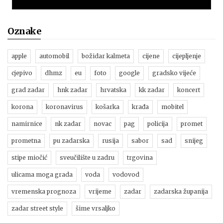
Oznake
apple
automobil
božidar kalmeta
cijene
cijepljenje
cjepivo
dhmz
eu
foto
google
gradsko vijeće
grad zadar
hnk zadar
hrvatska
kk zadar
koncert
korona
koronavirus
košarka
krađa
mobitel
namirnice
nk zadar
novac
pag
policija
promet
prometna
pu zadarska
rusija
sabor
sad
snijeg
stipe miočić
sveučilište u zadru
trgovina
ulicama moga grada
voda
vodovod
vremenska prognoza
vrijeme
zadar
zadarska županija
zadar street style
šime vrsaljko