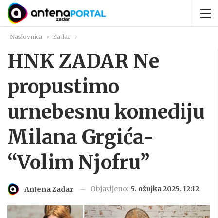
Naslovnica
Zadar
HNK ZADAR Ne
propustimo
urnebesnu komediju
Milana Grgića-
“Volim Njofru”
Objavljeno:
5. ožujka 2025. 12:12
Antena Zadar