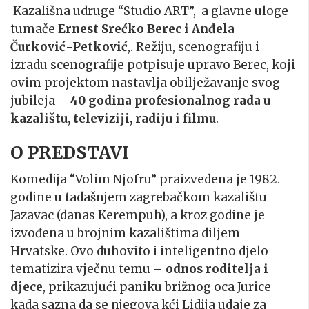
Kazališna udruge “Studio ART”, a glavne uloge
tumače
Ernest Srećko Berec i Anđela
Čurković-Petković
,. Režiju, scenografiju i
izradu scenografije potpisuje upravo Berec, koji
ovim projektom nastavlja obilježavanje svog
jubileja –
40 godina profesionalnog rada u
kazalištu, televiziji, radiju i filmu
.
O PREDSTAVI
Komedija “Volim Njofru” praizvedena je 1982.
godine u tadašnjem zagrebačkom kazalištu
Jazavac (danas Kerempuh), a kroz godine je
izvođena u brojnim kazalištima diljem
Hrvatske. Ovo duhovito i inteligentno djelo
tematizira vječnu temu –
odnos roditelja i
djece
, prikazujući paniku brižnog oca Jurice
kada sazna da se njegova kći Lidija udaje za