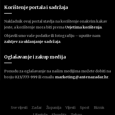
Korištenje portala i sadržaja
Nakladnik ovaj portal stavlja na korištenje onakvim kakav
jeste, a korištenje mora biti prema
U
vjetima korištenja
.
Objavili smo vaše podatke ili fotografiju – uputite nam
zahtjev za uklanjanje sadržaja
.
Oglašavanje i zakup medija
Ponudu za oglašavanje na našim medijima možete dobiti na
broju
023/777-999
ili emailu
marketing@antenazadar.hr
.
Sve vijesti
Zadar
Županija
Vijesti
Sport
Biznis
Lifestyle
Showbiz
Tehno