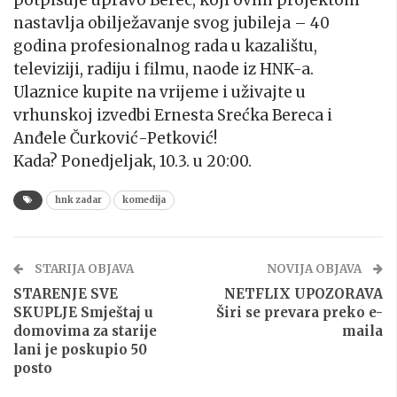
potpisuje upravo Berec, koji ovim projektom
nastavlja obilježavanje svog jubileja – 40
godina profesionalnog rada u kazalištu,
televiziji, radiju i filmu, naode iz HNK-a.
Ulaznice kupite na vrijeme i uživajte u
vrhunskoj izvedbi Ernesta Srećka Bereca i
Anđele Čurković-Petković!
Kada? Ponedjeljak, 10.3. u 20:00.
hnk zadar
komedija
STARIJA OBJAVA
NOVIJA OBJAVA
STARENJE SVE
NETFLIX UPOZORAVA
SKUPLJE Smještaj u
Širi se prevara preko e-
domovima za starije
maila
lani je poskupio 50
posto