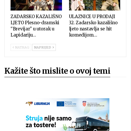
ZADARSKO KAZALIŠNO
ULAZNICE U PRODAJI
LJETO Plesno-dramski
32. Zadarsko kazališno
“Brevijar” u utorak u
ljeto nastavlja se hit
Lapidariju…
komedijom…
NATRAG
NAPRIJED
Kažite što mislite o ovoj temi