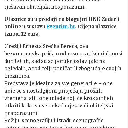
rješavali obiteljski nesporazumi.
Ulaznice su u prodaji na blagajni HNK Zadar i
online u sustavu
Eventim.hr
. Cijena ulaznice
iznosi 12 eura.
U režiji Ernesta Srećka Bereca, ova
bezvremenska priča o odnosu oca i kćeri donosi
duh 80-ih, kad su se poruke ostavljale na
ogledalu, a roditelji paničarili zbog udaje svojih
mezimica.
Predstava je idealna za sve generacije – one
koje se s nostalgijom prisjećaju prošlih
vremena, ali i one mlađe koji će kroz smijeh
otkriti kako su se nekada rješavali obiteljski
nesporazumi.
Režiju, scenografiju i izradu scenografije