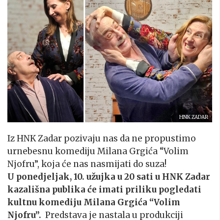
HNK ZADAR
Iz HNK Zadar pozivaju nas da ne propustimo
urnebesnu komediju Milana Grgića “Volim
Njofru”, koja će nas nasmijati do suza!
U ponedjeljak, 10. užujka u 20 sati u HNK Zadar
kazališna publika će imati priliku pogledati
kultnu komediju
Milana Grgića “Volim
Njofru”.
Predstava je nastala u produkciji