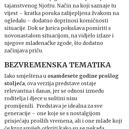
tajanstvenog Njofru. Način na koji saznaje tu
vijest – kratka poruka zalijepljena žvakom na
ogledalu – dodatno doprinosi komičnosti
situacije. Dok se Jurica pokušava pomiriti s
novonastalom situacijom, na vidjelo izlaze i
njegove mladenačke zgode, što dodatno
začinjava priču.
BEZVREMENSKA TEMATIKA
Iako smještena u
osamdesete godine prošlog
stoljeća
, ova verzija predstave ostaje
relevantna i danas, jer se odnosi između
roditelja i djece u suštini nisu
promijenili.
Predstava je idealna za sve
generacije – one koje se s nostalgijom
prisjećaju prošlih vremena, ali i one mlađe koji
će kroz smijeh otkriti kako su se nekada