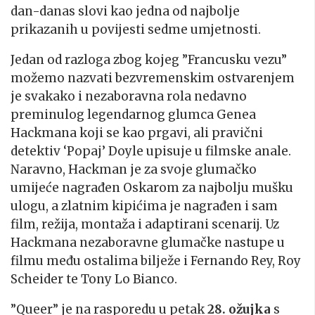
dan-danas slovi kao jedna od najbolje
prikazanih u povijesti sedme umjetnosti.
Jedan od razloga zbog kojeg ”Francusku vezu”
možemo nazvati bezvremenskim ostvarenjem
je svakako i nezaboravna rola nedavno
preminulog legendarnog glumca Genea
Hackmana koji se kao prgavi, ali pravični
detektiv ‘Popaj’ Doyle upisuje u filmske anale.
Naravno, Hackman je za svoje glumačko
umijeće nagrađen Oskarom za najbolju mušku
ulogu, a zlatnim kipićima je nagrađen i sam
film, režija, montaža i adaptirani scenarij. Uz
Hackmana nezaboravne glumačke nastupe u
filmu među ostalima bilježe i Fernando Rey, Roy
Scheider te Tony Lo Bianco.
”Queer” je na rasporedu u petak
28. ožujka
s