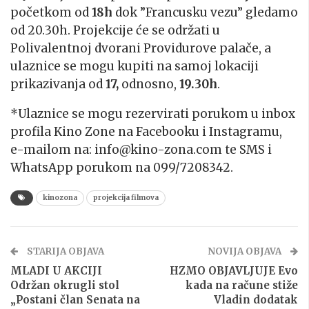
početkom od
18h
dok ”Francusku vezu” gledamo
od 20.30h. Projekcije će se održati u
Polivalentnoj dvorani Providurove palače, a
ulaznice se mogu kupiti na samoj lokaciji
prikazivanja od
17,
odnosno,
19.30h
.
*Ulaznice se mogu rezervirati porukom u inbox
profila Kino Zone na Facebooku i Instagramu,
e-mailom na: info@kino-zona.com te SMS i
WhatsApp porukom na 099/7208342.
kinozona
projekcija filmova
STARIJA OBJAVA
NOVIJA OBJAVA
MLADI U AKCIJI
HZMO OBJAVLJUJE Evo
Održan okrugli stol
kada na račune stiže
„Postani član Senata na
Vladin dodatak