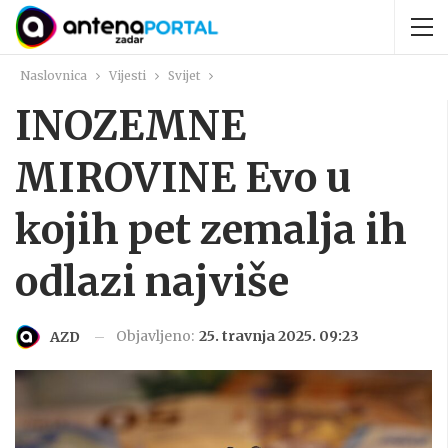
Naslovnica
Vijesti
Svijet
INOZEMNE
MIROVINE Evo u
kojih pet zemalja ih
odlazi najviše
Objavljeno:
25. travnja 2025. 09:23
AZD