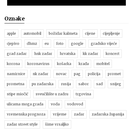
Oznake
apple
automobil
božidar kalmeta
cijene
cijepljenje
cjepivo
dhmz
eu
foto
google
gradsko vijeće
grad zadar
hnk zadar
hrvatska
kk zadar
koncert
korona
koronavirus
košarka
krađa
mobitel
namirnice
nk zadar
novac
pag
policija
promet
prometna
pu zadarska
rusija
sabor
sad
snijeg
stipe miočić
sveučilište u zadru
trgovina
ulicama moga grada
voda
vodovod
vremenska prognoza
vrijeme
zadar
zadarska županija
zadar street style
šime vrsaljko