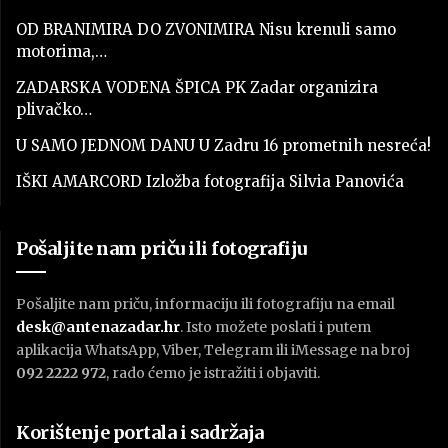
OD BRANIMIRA DO ZVONIMIRA Nisu krenuli samo
motorima,…
ZADARSKA VODENA ŠPICA PK Zadar organizira
plivačko…
U SAMO JEDNOM DANU U Zadru 16 prometnih nesreća!
IŠKI AMARCORD Izložba fotografija Silvia Panovića
Pošaljite nam priču ili fotografiju
Pošaljite nam priču, informaciju ili fotografiju na email
desk@antenazadar.hr
. Isto možete poslati i putem
aplikacija WhatsApp, Viber, Telegram ili iMessage na broj
092 2222 972
, rado ćemo je istražiti i objaviti.
Korištenje portala i sadržaja