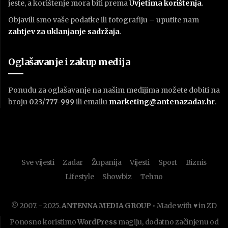
jeste, a korištenje mora biti prema
U
vjetima korištenja
.
Objavili smo vaše podatke ili fotografiju – uputite nam
zahtjev za uklanjanje sadržaja
.
Oglašavanje i zakup medija
Ponudu za oglašavanje na našim medijima možete dobiti na
broju
023/777-999
ili emailu
marketing@antenazadar.hr
.
Sve vijesti
Zadar
Županija
Vijesti
Sport
Biznis
Lifestyle
Showbiz
Tehno
© 2007. - 2025.
ANTENNA MEDIA GROUP
• Made with ♥ in ZD
Ponosno koristimo
WordPress
magiju, dodatno začinjenu od