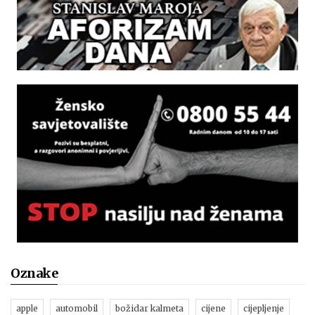
Oznake
apple
automobil
božidar kalmeta
cijene
cijepljenje