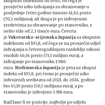
skupnim indeksom od 109,4, od čega je
prosječni udio izdvajanja za obrazovanje u
posljednje četiri godine iznosio 41,62 posto
(70,2 milijuna), ali druga je po izdvojenim
sredstvima za obrazovanje po stanovniku, s
nešto više od 2,3 tisuće eura. Četvrta
je
Vukovarsko-srijemska županija
sa skupnim
indeksom od 105,8, od čega se na prosječni udjel
izdvajanja u četverogodišnjem razdoblju odnosi
visokih 46,14 posto (71,1 milijun eura), a
izdvajanje po stanovniku 1.986
eura.
Međimurska županija
je peta uz skupni
indeks od 105,8, pri čemu je prosječni udio
izdvojenih sredstava od 2021. do 2024. godine
bio 45,10 posto (50,5 milijuna eura), a po
stanovniku je izdvojeno 1.918 eura.
Raščlane li se pozicije, najbolje po udjelu