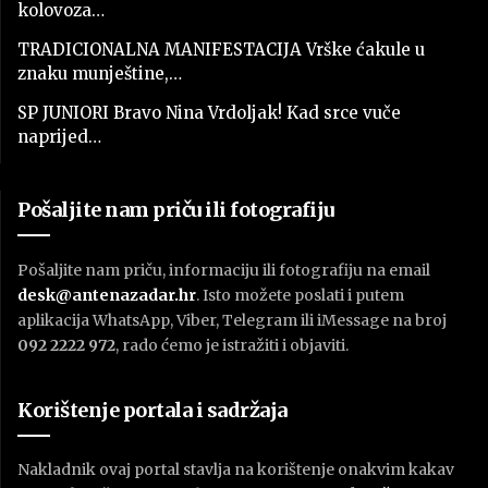
kolovoza…
TRADICIONALNA MANIFESTACIJA Vrške ćakule u
znaku munještine,…
SP JUNIORI Bravo Nina Vrdoljak! Kad srce vuče
naprijed…
Pošaljite nam priču ili fotografiju
Pošaljite nam priču, informaciju ili fotografiju na email
desk@antenazadar.hr
. Isto možete poslati i putem
aplikacija WhatsApp, Viber, Telegram ili iMessage na broj
092 2222 972
, rado ćemo je istražiti i objaviti.
Korištenje portala i sadržaja
Nakladnik ovaj portal stavlja na korištenje onakvim kakav