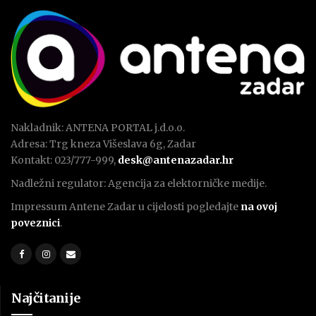
Nakladnik: ANTENA PORTAL j.d.o.o.
Adresa: Trg kneza Višeslava 6g, Zadar
Kontakt: 023/777-999,
desk@antenazadar.hr
Nadležni regulator: Agencija za elektorničke medije.
Impressum Antene Zadar u cijelosti pogledajte
na ovoj
poveznici
.
Najčitanije