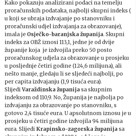
Kako pokazuju analizirani podaci na temelju
proračunskih podataka, najbolji skupni indeks (
u koji se ubraja izdvajanje po stanovniku i
proračunski udjel izdvajanja za obrazovanje),
imala je
Osječko-baranjska županija
. Skupni
indeks za OBŽ iznosi 113,1, jedne je od dvije
županije koja je izdvojila preko 50 posto
proračunskog udjela za obrazovanje u prosjeku
u posljednje četiri godine (124,6 milijuna), ali
nešto manje, gledaju li se sljedeći najbolji, po
per capita izdvajanju (1,9 tisuća eura).
Slijedi
Varaždinska županija
sa skupnim
indeksom od 110,9. No, Županija je najbolja po
izdvajanju za obrazovanje po stanovniku, s
gotovo 2,4 tisuće eura. U apsolutnom iznosu je u
prosjeku u četiri godine izdvojila 94 milijuna
eura. Slijedi
Krapinsko-zagorska županija
sa