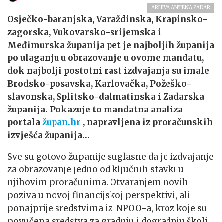
ARHIVA ANTENA ZADAR
Osječko-baranjska, Varaždinska, Krapinsko-
zagorska, Vukovarsko-srijemska i
Međimurska županija pet je najboljih županija
po ulaganju u obrazovanje u ovome mandatu,
dok najbolji postotni rast izdvajanja su imale
Brodsko-posavska, Karlovačka, Požeško-
slavonska, Splitsko-dalmatinska i Zadarska
županija. Pokazuje to mandatna analiza
portala
župan.hr
, napravljena iz proračunskih
izvješća županija…
Sve su gotovo županije suglasne da je izdvajanje
za obrazovanje jedno od ključnih stavki u
njihovim proračunima. Otvaranjem novih
poziva u novoj financijskoj perspektivi, ali
ponajprije sredstvima iz NPOO-a, kroz koje su
povučena sredstva za gradnju i dogradnju školi