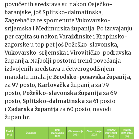
povučenih sredstava su nakon Osječko-
baranjske, još Splitsko-dalmatinska,
Zagrebačka te spomenute Vukovarsko-
srijemska i Međimurska županija. Po izdvajanju
per capita su nakon Varaždinske i Krapinsko-
zagorske u top pet još Požeško-slavonska,
Vukovarsko-srijemska i Virovitičko-podravska
županija. Najbolji postotni trend povećanja
izdvojenih sredstava u četverogodišnjem
mandatu imala je
Brodsko-posavska županija
,
za 97 posto,
Karlovačka
županija za 79
posto,
Požeško-slavonska županija
za 69
posto,
Splitsko-dalmatinska
za 61 posto
i
Zadarska županija
za 60 posto, navodi
župan.hr.