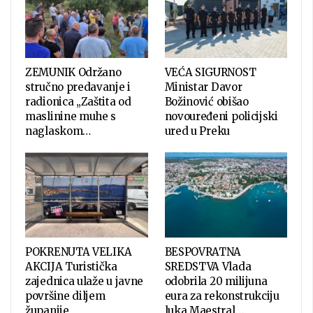
ZEMUNIK Održano
VEĆA SIGURNOST
stručno predavanje i
Ministar Davor
radionica „Zaštita od
Božinović obišao
maslinine muhe s
novouređeni policijski
naglaskom…
ured u Preku
POKRENUTA VELIKA
BESPOVRATNA
AKCIJA Turistička
SREDSTVA Vlada
zajednica ulaže u javne
odobrila 20 milijuna
površine diljem
eura za rekonstrukciju
županije
luka Maestral…