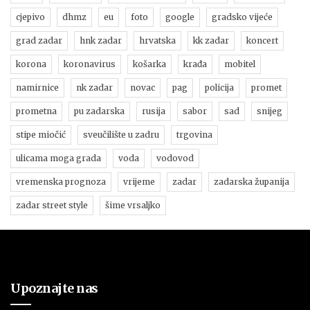
cjepivo
dhmz
eu
foto
google
gradsko vijeće
grad zadar
hnk zadar
hrvatska
kk zadar
koncert
korona
koronavirus
košarka
krađa
mobitel
namirnice
nk zadar
novac
pag
policija
promet
prometna
pu zadarska
rusija
sabor
sad
snijeg
stipe miočić
sveučilište u zadru
trgovina
ulicama moga grada
voda
vodovod
vremenska prognoza
vrijeme
zadar
zadarska županija
zadar street style
šime vrsaljko
Upoznajte nas