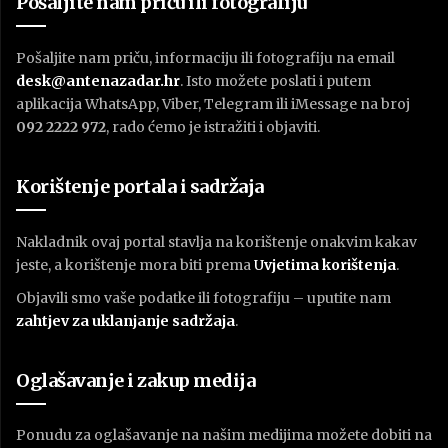
Pošaljite nam priču ili fotografiju
Pošaljite nam priču, informaciju ili fotografiju na email
desk@antenazadar.hr
. Isto možete poslati i putem
aplikacija WhatsApp, Viber, Telegram ili iMessage na broj
092 2222 972
, rado ćemo je istražiti i objaviti.
Korištenje portala i sadržaja
Nakladnik ovaj portal stavlja na korištenje onakvim kakav
jeste, a korištenje mora biti prema
U
vjetima korištenja
.
Objavili smo vaše podatke ili fotografiju – uputite nam
zahtjev za uklanjanje sadržaja
.
Oglašavanje i zakup medija
Ponudu za oglašavanje na našim medijima možete dobiti na