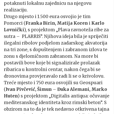
potaknuti lokalnu zajednicu na njegovu
realizaciju.
Drugo mjesto i 1.500 eura osvojio je tim
Pomorci (
Franka Birin, Matija Koren
i
Karlo
Lovnički
), s projektom „Plava ravnoteža ribe za
sutra – PLARRIS”. Njihova ideja bila je spriječiti
ilegalni ribolov podjelom zadarskog akvatorija
na tri zone, s dopuštenjem i zabranom izlova te
zonu s djelomičnom zabranom. Na more bi
postavili bove koje bi signalizirale prolazak
ribarica u kontrolni centar, nakon čega bi se
dronovima provjeravalo radi li se o krivolovu.
Treće mjesto i 750 eura osvojili su Geospuari
(
Ivan Pivčević, Šimun
–
Đuka Alemani, Marko
Huten
) s projektom „Digitalis antiqua: očuvanje
mediteranskog identiteta kroz rimski beton”. S
obzirom na to da je tek nedavno otkrivena tajna