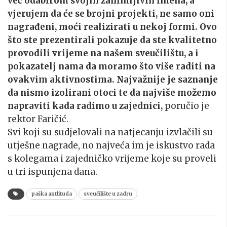
već odabirom svojih zanimljivih imena, a
vjerujem da će se brojni projekti, ne samo oni
nagrađeni, moći realizirati u nekoj formi. Ovo
što ste prezentirali pokazuje da ste kvalitetno
provodili vrijeme na našem sveučilištu, a i
pokazatelj nama da moramo što više raditi na
ovakvim aktivnostima. Najvažnije je saznanje
da nismo izolirani otoci te da najviše možemo
napraviti kada radimo u zajednici,
poručio je
rektor Faričić.
Svi koji su sudjelovali na natjecanju izvlačili su
utješne nagrade, no najveća im je iskustvo rada
s kolegama i zajedničko vrijeme koje su proveli
u tri ispunjena dana.
paška antlituda
sveučilište u zadru