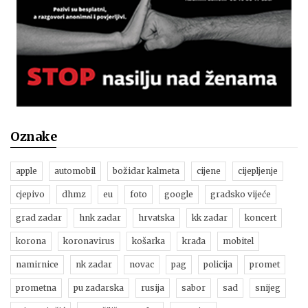
Oznake
apple
automobil
božidar kalmeta
cijene
cijepljenje
cjepivo
dhmz
eu
foto
google
gradsko vijeće
grad zadar
hnk zadar
hrvatska
kk zadar
koncert
korona
koronavirus
košarka
krađa
mobitel
namirnice
nk zadar
novac
pag
policija
promet
prometna
pu zadarska
rusija
sabor
sad
snijeg