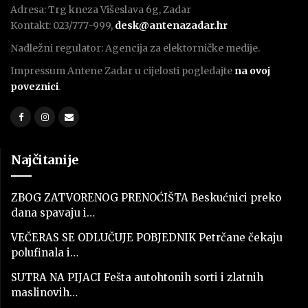
Adresa: Trg kneza Višeslava 6g, Zadar
Kontakt: 023/777-999,
desk@antenazadar.hr
Nadležni regulator: Agencija za elektorničke medije.
Impressum Antene Zadar u cijelosti pogledajte
na ovoj
poveznici
.
Najčitanije
ZBOG ZATVORENOG PRENOĆIŠTA Beskućnici preko
dana spavaju i…
VEČERAS SE ODLUČUJE POBJEDNIK Petrčane čekaju
polufinala i…
SUTRA NA PIJACI Fešta autohtonih sorti i zlatnih
maslinovih…