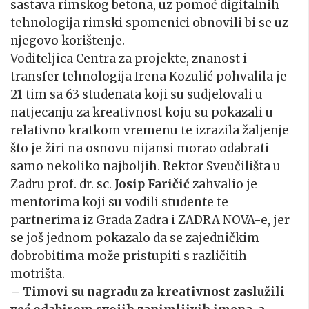
sastava rimskog betona, uz pomoć digitalnih
tehnologija rimski spomenici obnovili bi se uz
njegovo korištenje.
Voditeljica Centra za projekte, znanost i
transfer tehnologija Irena Kozulić pohvalila je
21 tim sa 63 studenata koji su sudjelovali u
natjecanju za kreativnost koju su pokazali u
relativno kratkom vremenu te izrazila žaljenje
što je žiri na osnovu nijansi morao odabrati
samo nekoliko najboljih. Rektor Sveučilišta u
Zadru prof. dr. sc.
Josip Faričić
zahvalio je
mentorima koji su vodili studente te
partnerima iz Grada Zadra i ZADRA NOVA-e, jer
se još jednom pokazalo da se zajedničkim
dobrobitima može pristupiti s različitih
motrišta.
– Timovi su nagradu za kreativnost zaslužili