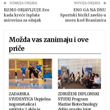
STARIJA OBJAVA
NOVIJA OBJAVA
HZMO OBJAVLJUJE Evo
ENO GA NA DNU
kada kreće isplata
Sportski bicikl zavšio u
mirovina za ožujak
moru kod Branimira
Možda vas zanimaju i ove
priče
ZADARSKA
ZDRUŽENI DIPLOMSKI
STUDENTICA Uspješna
STUDIJ Program
nogometašica i
Marine Biotechnology
sutkinja: Lakše je
dobio oznaku Joint