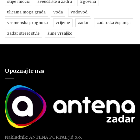
stipe miočić
sveučilište u zadru
trgovina
ulicama moga grada
voda
vodovod
vremenska prognoza
vrijeme
zadar
zadarska županija
zadar street style
šime vrsaljko
Upoznajte nas
Nakladnik: ANTENA PORTAL j.d.o.o.