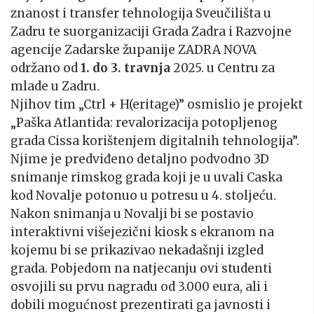
znanost i transfer tehnologija Sveučilišta u
Zadru te suorganizaciji Grada Zadra i Razvojne
agencije Zadarske županije ZADRA NOVA
održano od
1. do 3. travnja
2025. u Centru za
mlade u Zadru.
Njihov tim „Ctrl + H(eritage)” osmislio je projekt
„Paška Atlantida: revalorizacija potopljenog
grada Cissa korištenjem digitalnih tehnologija”.
Njime je predviđeno detaljno podvodno 3D
snimanje rimskog grada koji je u uvali Caska
kod Novalje potonuo u potresu u 4. stoljeću.
Nakon snimanja u Novalji bi se postavio
interaktivni višejezični kiosk s ekranom na
kojemu bi se prikazivao nekadašnji izgled
grada. Pobjedom na natjecanju ovi studenti
osvojili su prvu nagradu od 3.000 eura, ali i
dobili mogućnost prezentirati ga javnosti i