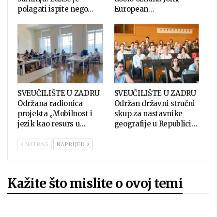
polagati ispite nego…
European…
SVEUČILIŠTE U ZADRU
SVEUČILIŠTE U ZADRU
Održana radionica
Održan državni stručni
projekta „Mobilnost i
skup za nastavnike
jezik kao resurs u…
geografije u Republici…
NATRAG
NAPRIJED
Kažite što mislite o ovoj temi