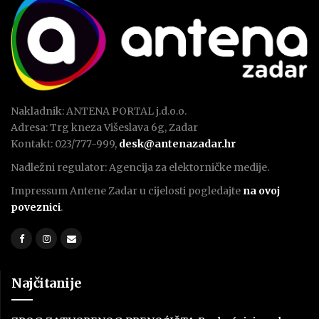
Nakladnik: ANTENA PORTAL j.d.o.o.
Adresa: Trg kneza Višeslava 6g, Zadar
Kontakt: 023/777-999,
desk@antenazadar.hr
Nadležni regulator: Agencija za elektorničke medije.
Impressum Antene Zadar u cijelosti pogledajte
na ovoj
poveznici
.
Najčitanije