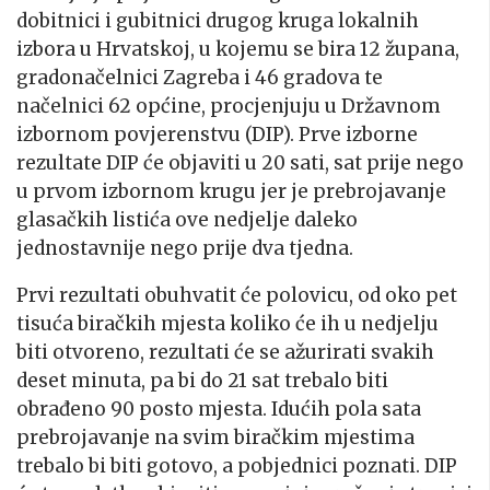
dobitnici i gubitnici drugog kruga lokalnih
izbora u Hrvatskoj, u kojemu se bira 12 župana,
gradonačelnici Zagreba i 46 gradova te
načelnici 62 općine, procjenjuju u Državnom
izbornom povjerenstvu (DIP). Prve izborne
rezultate DIP će objaviti u 20 sati, sat prije nego
u prvom izbornom krugu jer je prebrojavanje
glasačkih listića ove nedjelje daleko
jednostavnije nego prije dva tjedna.
Prvi rezultati obuhvatit će polovicu, od oko pet
tisuća biračkih mjesta koliko će ih u nedjelju
biti otvoreno, rezultati će se ažurirati svakih
deset minuta, pa bi do 21 sat trebalo biti
obrađeno 90 posto mjesta. Idućih pola sata
prebrojavanje na svim biračkim mjestima
trebalo bi biti gotovo, a pobjednici poznati. DIP