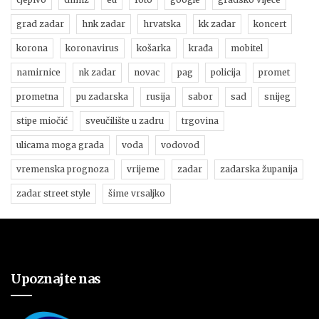
grad zadar
hnk zadar
hrvatska
kk zadar
koncert
korona
koronavirus
košarka
krađa
mobitel
namirnice
nk zadar
novac
pag
policija
promet
prometna
pu zadarska
rusija
sabor
sad
snijeg
stipe miočić
sveučilište u zadru
trgovina
ulicama moga grada
voda
vodovod
vremenska prognoza
vrijeme
zadar
zadarska županija
zadar street style
šime vrsaljko
Upoznajte nas