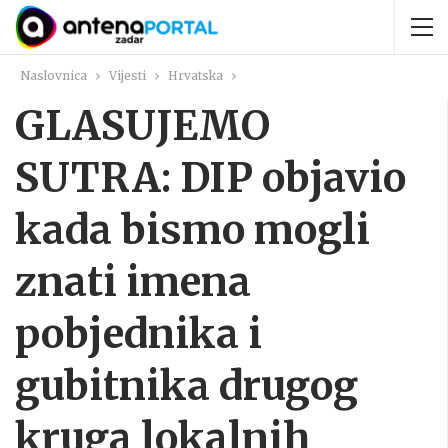
Naslovnica
Vijesti
Hrvatska
GLASUJEMO
SUTRA: DIP objavio
kada bismo mogli
znati imena
pobjednika i
gubitnika drugog
kruga lokalnih