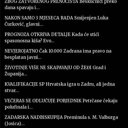
ZBOG ZATVORENOG PRENOĆIŠTA Beskućnici preko
dana spavaju i…
NAKON SAMO 3 MJESECA RADA Smijenjen Luka
Čurković, glavni…
PROGNOZA OTKRIVA DETALJE Kada će stići
spasonosna kiša? Evo…
NEVJEROJATNO Čak 10.000 Zadrana ima pravo na
besplatan javni…
ŽIVOTINJE VIŠE NE SKAPAVAJU OD ŽEĐI Grad i
Županija…
KVALIFIKACIJE SP Hrvatska igra u Zadru, ali jedna
stvar…
VEČERAS SE ODLUČUJE POBJEDNIK Petrčane čekaju
polufinala i…
ZADARSKA NADBISKUPIJA Preminula s. M. Valburga
(Josica)…