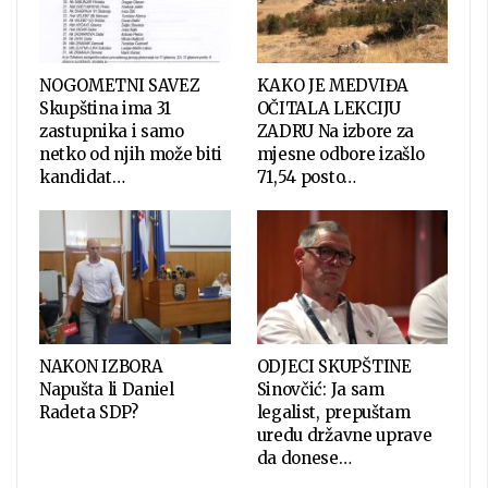
NOGOMETNI SAVEZ
KAKO JE MEDVIĐA
Skupština ima 31
OČITALA LEKCIJU
zastupnika i samo
ZADRU Na izbore za
netko od njih može biti
mjesne odbore izašlo
kandidat…
71,54 posto…
NAKON IZBORA
ODJECI SKUPŠTINE
Napušta li Daniel
Sinovčić: Ja sam
Radeta SDP?
legalist, prepuštam
uredu državne uprave
da donese…