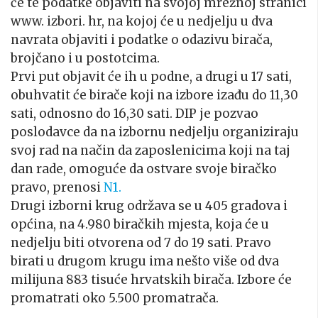
će te podatke objaviti na svojoj mrežnoj stranici
www. izbori. hr, na kojoj će u nedjelju u dva
navrata objaviti i podatke o odazivu birača,
brojčano i u postotcima.
Prvi put objavit će ih u podne, a drugi u 17 sati,
obuhvatit će birače koji na izbore izađu do 11,30
sati, odnosno do 16,30 sati. DIP je pozvao
poslodavce da na izbornu nedjelju organiziraju
svoj rad na način da zaposlenicima koji na taj
dan rade, omoguće da ostvare svoje biračko
pravo, prenosi
N1.
Drugi izborni krug održava se u 405 gradova i
općina, na 4.980 biračkih mjesta, koja će u
nedjelju biti otvorena od 7 do 19 sati. Pravo
birati u drugom krugu ima nešto više od dva
milijuna 883 tisuće hrvatskih birača. Izbore će
promatrati oko 5.500 promatrača.