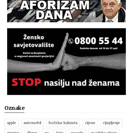
Oznake
apple
automobil
božidar kalmeta
cijene
cijepljenje
cjepivo
dhmz
eu
foto
google
gradsko vijeće