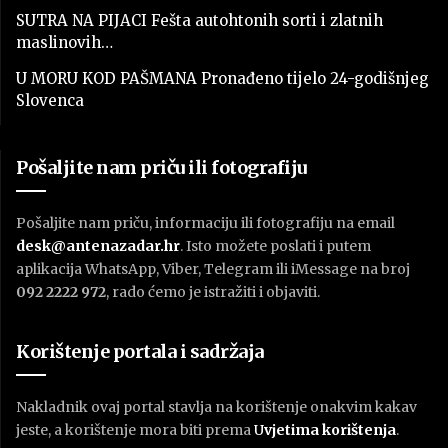
SUTRA NA PIJACI Fešta autohtonih sorti i zlatnih
maslinovih…
U MORU KOD PAŠMANA Pronađeno tijelo 24-godišnjeg
Slovenca
Pošaljite nam priču ili fotografiju
Pošaljite nam priču, informaciju ili fotografiju na email
desk@antenazadar.hr
. Isto možete poslati i putem
aplikacija WhatsApp, Viber, Telegram ili iMessage na broj
092 2222 972
, rado ćemo je istražiti i objaviti.
Korištenje portala i sadržaja
Nakladnik ovaj portal stavlja na korištenje onakvim kakav
jeste, a korištenje mora biti prema
U
vjetima korištenja
.