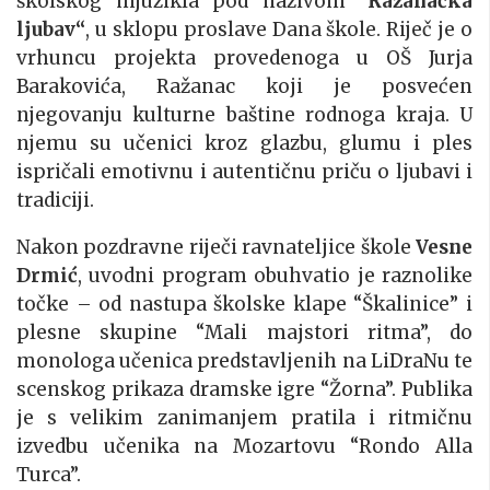
školskog mjuzikla pod nazivom
“Ražanačka
ljubav“
, u sklopu proslave Dana škole. Riječ je o
vrhuncu projekta provedenoga u OŠ Jurja
Barakovića, Ražanac koji je posvećen
njegovanju kulturne baštine rodnoga kraja. U
njemu su učenici kroz glazbu, glumu i ples
ispričali emotivnu i autentičnu priču o ljubavi i
tradiciji.
Nakon pozdravne riječi ravnateljice škole
Vesne
Drmić
, uvodni program obuhvatio je raznolike
točke – od nastupa školske klape “Škalinice” i
plesne skupine “Mali majstori ritma”, do
monologa učenica predstavljenih na LiDraNu te
scenskog prikaza dramske igre “Žorna”. Publika
je s velikim zanimanjem pratila i ritmičnu
izvedbu učenika na Mozartovu “Rondo Alla
Turca”.