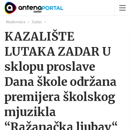
Naslovnica
Zadar
KAZALIŠTE
LUTAKA ZADAR U
sklopu proslave
Dana škole održana
premijera školskog
mjuzikla
“Ražanačka ljubav“