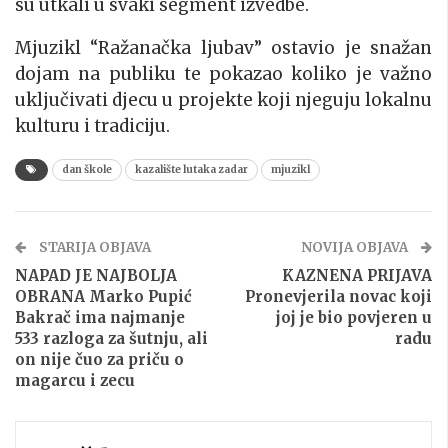
su utkali u svaki segment izvedbe.
Mjuzikl “Ražanačka ljubav” ostavio je snažan
dojam na publiku te pokazao koliko je važno
uključivati djecu u projekte koji njeguju lokalnu
kulturu i tradiciju.
dan škole
kazalište lutaka zadar
mjuzikl
STARIJA OBJAVA
NOVIJA OBJAVA
NAPAD JE NAJBOLJA
KAZNENA PRIJAVA
OBRANA Marko Pupić
Pronevjerila novac koji
Bakrač ima najmanje
joj je bio povjeren u
533 razloga za šutnju, ali
radu
on nije čuo za priču o
magarcu i zecu