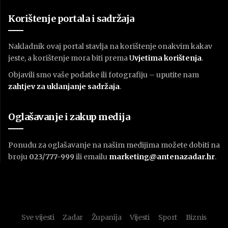
Korištenje portala i sadržaja
Nakladnik ovaj portal stavlja na korištenje onakvim kakav
jeste, a korištenje mora biti prema
U
vjetima korištenja
.
Objavili smo vaše podatke ili fotografiju – uputite nam
zahtjev za uklanjanje sadržaja
.
Oglašavanje i zakup medija
Ponudu za oglašavanje na našim medijima možete dobiti na
broju
023/777-999
ili emailu
marketing@antenazadar.hr
.
Sve vijesti
Zadar
Županija
Vijesti
Sport
Biznis