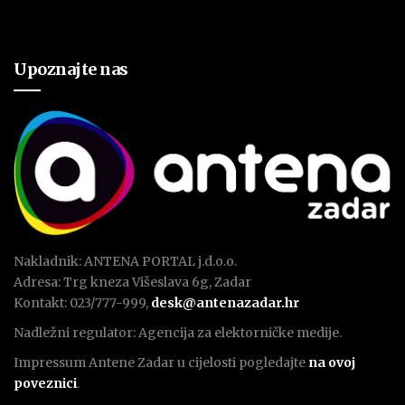
Upoznajte nas
Nakladnik: ANTENA PORTAL j.d.o.o.
Adresa: Trg kneza Višeslava 6g, Zadar
Kontakt: 023/777-999,
desk@antenazadar.hr
Nadležni regulator: Agencija za elektorničke medije.
Impressum Antene Zadar u cijelosti pogledajte
na ovoj
poveznici
.