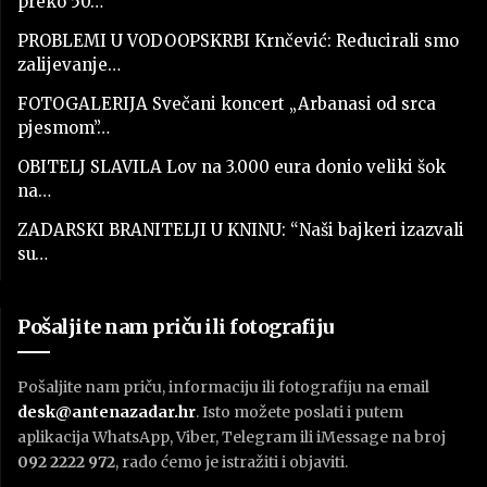
preko 50…
PROBLEMI U VODOOPSKRBI Krnčević: Reducirali smo
zalijevanje…
FOTOGALERIJA Svečani koncert „Arbanasi od srca
pjesmom”…
OBITELJ SLAVILA Lov na 3.000 eura donio veliki šok
na…
ZADARSKI BRANITELJI U KNINU: “Naši bajkeri izazvali
su…
Pošaljite nam priču ili fotografiju
Pošaljite nam priču, informaciju ili fotografiju na email
desk@antenazadar.hr
. Isto možete poslati i putem
aplikacija WhatsApp, Viber, Telegram ili iMessage na broj
092 2222 972
, rado ćemo je istražiti i objaviti.