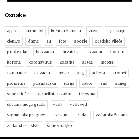
Oznake
apple
automobil
božidar kalmeta
cijene
cijepljenje
cjepivo
dhmz
eu
foto
google
gradsko vijeće
grad zadar
hnk zadar
hrvatska
kk zadar
koncert
korona
koronavirus
košarka
krađa
mobitel
namirnice
nk zadar
novac
pag
policija
promet
prometna
pu zadarska
rusija
sabor
sad
snijeg
stipe miočić
sveučilište u zadru
trgovina
ulicama moga grada
voda
vodovod
vremenska prognoza
vrijeme
zadar
zadarska županija
zadar street style
šime vrsaljko