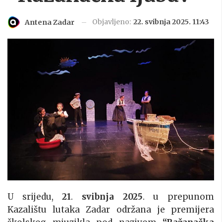
Objavljeno:
22. svibnja 2025. 11:43
Antena Zadar
U srijedu,
21
.
svibnja
2025
. u prepunom
Kazalištu lutaka Zadar održana je premijera