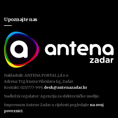
Upoznajte nas
Nakladnik: ANTENA PORTAL j.d.o.o.
Adresa: Trg kneza Višeslava 6g, Zadar
Kontakt: 023/777-999,
desk@antenazadar.hr
Nadležni regulator: Agencija za elektorničke medije.
Impressum Antene Zadar u cijelosti pogledajte
na ovoj
poveznici
.