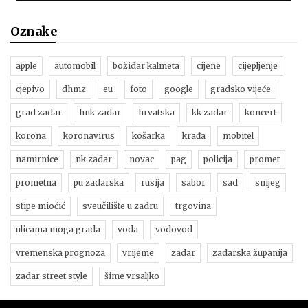
Oznake
apple
automobil
božidar kalmeta
cijene
cijepljenje
cjepivo
dhmz
eu
foto
google
gradsko vijeće
grad zadar
hnk zadar
hrvatska
kk zadar
koncert
korona
koronavirus
košarka
krađa
mobitel
namirnice
nk zadar
novac
pag
policija
promet
prometna
pu zadarska
rusija
sabor
sad
snijeg
stipe miočić
sveučilište u zadru
trgovina
ulicama moga grada
voda
vodovod
vremenska prognoza
vrijeme
zadar
zadarska županija
zadar street style
šime vrsaljko