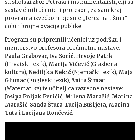
su školski zbor
Petraši
i instrumentalisti, čiji su
sastav činili učenici i profesori, za sam kraj
programa izvedbom pjesme „Terca na tišinu”
dobili brojne ovacije publike.
Program su pripremili učenici uz podršku i
mentorstvo profesora predmetne nastave:
Paula Grabovac, Iva Sorić, Hrvoje Patrk
(Hrvatski jezik),
Marija Vičević
(Glazbena
kultura),
Nediljka Nekić
(Njemački jezik),
Maja
Glumac
(Engleski jezik),
Anita Šimac
(Matematika) te učiteljica razredne nastave:
Josipa Poljak Peričić
,
Milena Maračić
,
Marina
Marušić
,
Sanda Štura
,
Lucija Bušljeta
,
Marina
Tuta
i
Lucijana Rončević
.