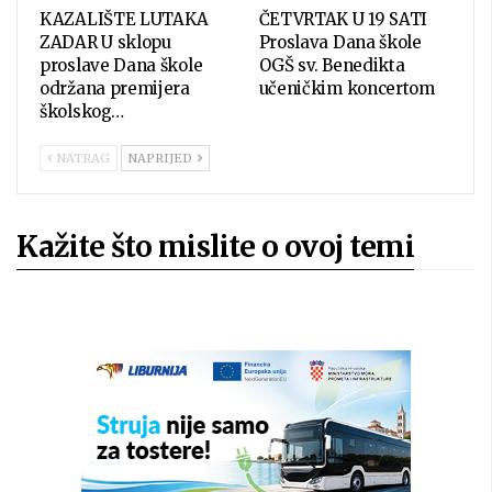
KAZALIŠTE LUTAKA
ČETVRTAK U 19 SATI
ZADAR U sklopu
Proslava Dana škole
proslave Dana škole
OGŠ sv. Benedikta
održana premijera
učeničkim koncertom
školskog…
NATRAG
NAPRIJED
Kažite što mislite o ovoj temi