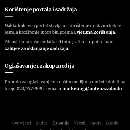
Korištenje portala i sadržaja
Nakladnik ovaj portal stavlja na korištenje onakvim kakav
jeste, a korištenje mora biti prema
U
vjetima korištenja
.
Objavili smo vaše podatke ili fotografiju – uputite nam
zahtjev za uklanjanje sadržaja
.
Oglašavanje i zakup medija
Ponudu za oglašavanje na našim medijima možete dobiti na
broju
023/777-999
ili emailu
marketing@antenazadar.hr
.
Sve vijesti
Zadar
Županija
Vijesti
Sport
Biznis