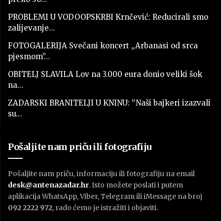
PROBLEMI U VODOOPSKRBI Krnčević: Reducirali smo
zalijevanje…
FOTOGALERIJA Svečani koncert „Arbanasi od srca
pjesmom”…
OBITELJ SLAVILA Lov na 3.000 eura donio veliki šok
na…
ZADARSKI BRANITELJI U KNINU: “Naši bajkeri izazvali
su…
Pošaljite nam priču ili fotografiju
Pošaljite nam priču, informaciju ili fotografiju na email
desk@antenazadar.hr
. Isto možete poslati i putem
aplikacija WhatsApp, Viber, Telegram ili iMessage na broj
092 2222 972
, rado ćemo je istražiti i objaviti.