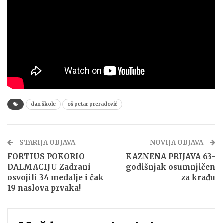
dan škole
oš petar preradović
STARIJA OBJAVA
NOVIJA OBJAVA
FORTIUS POKORIO
KAZNENA PRIJAVA 63-
DALMACIJU Zadrani
godišnjak osumnjičen
osvojili 34 medalje i čak
za krađu
19 naslova prvaka!