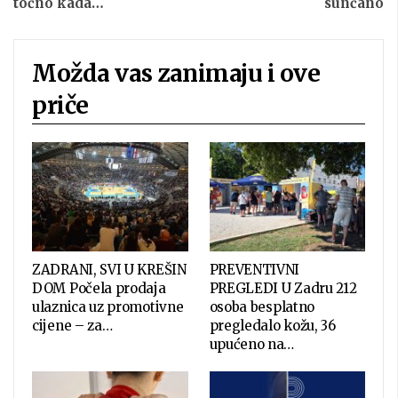
točno kada…
sunčano
Možda vas zanimaju i ove
priče
ZADRANI, SVI U KREŠIN
PREVENTIVNI
DOM Počela prodaja
PREGLEDI U Zadru 212
ulaznica uz promotivne
osoba besplatno
cijene – za…
pregledalo kožu, 36
upućeno na…