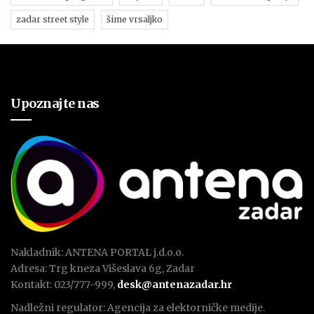
zadar street style
šime vrsaljko
Upoznajte nas
Nakladnik: ANTENA PORTAL j.d.o.o.
Adresa: Trg kneza Višeslava 6g, Zadar
Kontakt: 023/777-999,
desk@antenazadar.hr
Nadležni regulator: Agencija za elektorničke medije.