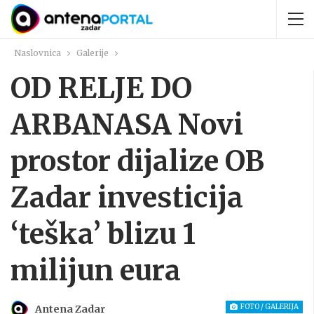
Naslovnica
Galerije
OD RELJE DO
ARBANASA Novi
prostor dijalize OB
Zadar investicija
‘teška’ blizu 1
milijun eura
FOTO / GALERIJA
Antena Zadar