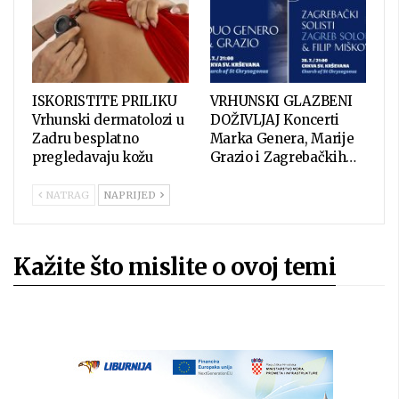
ISKORISTITE PRILIKU
VRHUNSKI GLAZBENI
Vrhunski dermatolozi u
DOŽIVLJAJ Koncerti
Zadru besplatno
Marka Genera, Marije
pregledavaju kožu
Grazio i Zagrebačkih…
NATRAG
NAPRIJED
Kažite što mislite o ovoj temi