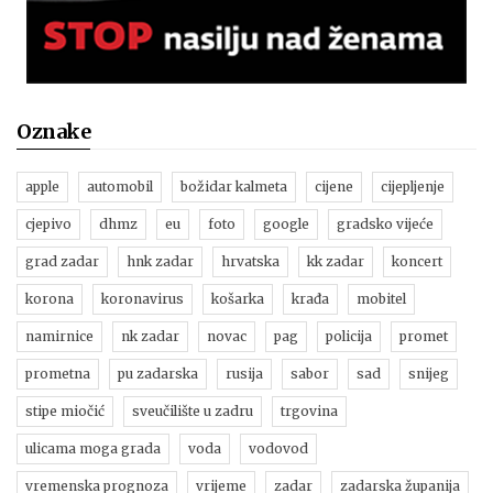
Oznake
apple
automobil
božidar kalmeta
cijene
cijepljenje
cjepivo
dhmz
eu
foto
google
gradsko vijeće
grad zadar
hnk zadar
hrvatska
kk zadar
koncert
korona
koronavirus
košarka
krađa
mobitel
namirnice
nk zadar
novac
pag
policija
promet
prometna
pu zadarska
rusija
sabor
sad
snijeg
stipe miočić
sveučilište u zadru
trgovina
ulicama moga grada
voda
vodovod
vremenska prognoza
vrijeme
zadar
zadarska županija