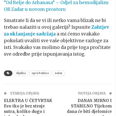
“Od Relje do Arbanasa” – Odjel za hemodijalizu
OB Zadar u novom prostoru
Smatrate li da se vi ili netko vama blizak ne bi
trebao nalaziti u ovoj galeriji? Ispunite
Zahtjev
za uklanjanje sadržaja
a mi ćemo svakako
pokušati uvažiti sve vaše objektivne razloge za
isti. Svakako vas molimo da prije toga pročitate
sve odredbe prije ispunjavanja istog.
dijaliza
opća bolnica
zadar
STARIJA OBJAVA
NOVIJA OBJAVA
ELEKTRA U ČETVRTAK
DANAS MIRNO I
Evo tko je bez struje
STABILNO Tijekom
sutra, koliko dugo i
dana će biti djelomice