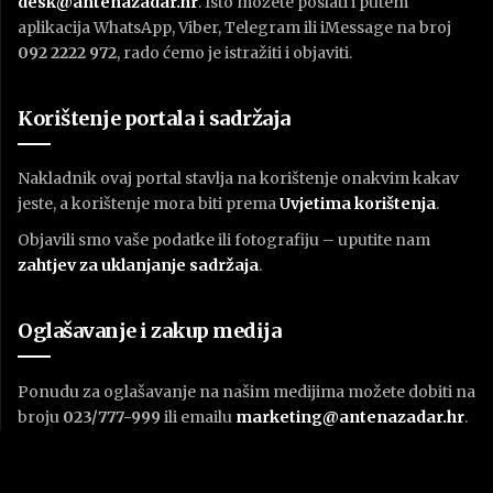
desk@antenazadar.hr
. Isto možete poslati i putem
aplikacija WhatsApp, Viber, Telegram ili iMessage na broj
092 2222 972
, rado ćemo je istražiti i objaviti.
Korištenje portala i sadržaja
Nakladnik ovaj portal stavlja na korištenje onakvim kakav
jeste, a korištenje mora biti prema
U
vjetima korištenja
.
Objavili smo vaše podatke ili fotografiju – uputite nam
zahtjev za uklanjanje sadržaja
.
Oglašavanje i zakup medija
Ponudu za oglašavanje na našim medijima možete dobiti na
broju
023/777-999
ili emailu
marketing@antenazadar.hr
.