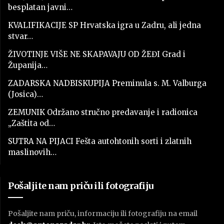
besplatan javni…
KVALIFIKACIJE SP Hrvatska igra u Zadru, ali jedna
stvar…
ŽIVOTINJE VIŠE NE SKAPAVAJU OD ŽEĐI Grad i
Županija…
ZADARSKA NADBISKUPIJA Preminula s. M. Valburga
(Josica)…
ZEMUNIK Održano stručno predavanje i radionica
„Zaštita od…
SUTRA NA PIJACI Fešta autohtonih sorti i zlatnih
maslinovih…
Pošaljite nam priču ili fotografiju
Pošaljite nam priču, informaciju ili fotografiju na email