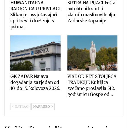
HUMANITARNA
SUTRA NA PIJACI Fešta
RADIONICA U PRIVLACI
autohtonih sorti i
Slikanje, osvježavajući
zlatnih maslinovih ulja
spritzevi i druženje s
Zadarske županije
psima…
GK ZADAR Najava
VIŠE OD PET STOLJEĆA
događanja za tjedan od
TRADICIJE Kukljica
10. do 15. kolovoza 2026.
svečano proslavila 512.
godišnjicu Gospe od…
NATRAG
NAPRIJED