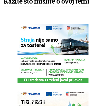
Kažite što mislite o ovoj temi