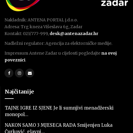
Nakladnik: ANTENA PORTAL j.d.o.o.
Adresa: Trg kneza Višeslava 6g, Zadar
Kontakt: 023/777-999,
desk@antenazadar.hr
Nadležni regulator: Agencija za elektorničke medije.
Impressum Antene Zadar u cijelosti pogledajte
na ovoj
poveznici
.
Najčitanije
TAJNE IGRE IZ SJENE Je li sumnjivi menadžerski
monopol…
NAKON SAMO 3 MJESECA RADA Smijenjen Luka
Čurković, glavni…