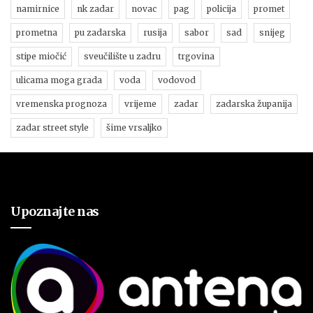
namirnice
nk zadar
novac
pag
policija
promet
prometna
pu zadarska
rusija
sabor
sad
snijeg
stipe miočić
sveučilište u zadru
trgovina
ulicama moga grada
voda
vodovod
vremenska prognoza
vrijeme
zadar
zadarska županija
zadar street style
šime vrsaljko
Upoznajte nas