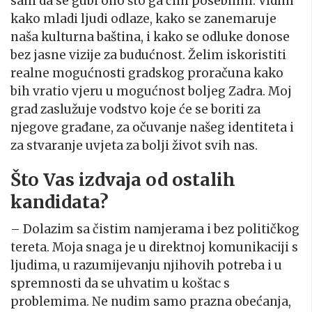
sam da se gubi ono što ga čini posebnim. Vidim
kako mladi ljudi odlaze, kako se zanemaruje
naša kulturna baština, i kako se odluke donose
bez jasne vizije za budućnost. Želim iskoristiti
realne mogućnosti gradskog proračuna kako
bih vratio vjeru u mogućnost boljeg Zadra. Moj
grad zaslužuje vodstvo koje će se boriti za
njegove građane, za očuvanje našeg identiteta i
za stvaranje uvjeta za bolji život svih nas.
Što Vas izdvaja od ostalih
kandidata?
– Dolazim sa čistim namjerama i bez političkog
tereta. Moja snaga je u direktnoj komunikaciji s
ljudima, u razumijevanju njihovih potreba i u
spremnosti da se uhvatim u koštac s
problemima. Ne nudim samo prazna obećanja,