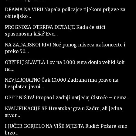
DRAMA NA VIRU Napala policajce tijekom prijave za
obiteljsko…
PROGNOZA OTKRIVA DETALJE Kada će stići
spasonosna kiša? Evo…
NA ZADARSKOJ RIVI Noć punog miseca uz koncerte i
preko 50…
OBITELJ SLAVILA Lov na 3.000 eura donio veliki šok
na…
NEVJEROJATNO Čak 10.000 Zadrana ima pravo na
besplatan javni…
OPET NIŠTA! Propao i zadnji natječaj Čistoće – nema…
KVALIFIKACIJE SP Hrvatska igra u Zadru, ali jedna
stvar…
I JUČER GORJELO NA VIŠE MJESTA Rudić: Požare smo
brzo…