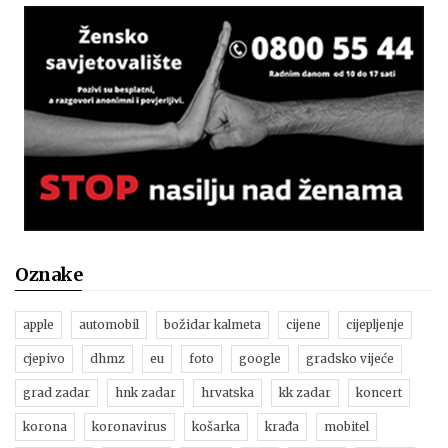
Oznake
apple
automobil
božidar kalmeta
cijene
cijepljenje
cjepivo
dhmz
eu
foto
google
gradsko vijeće
grad zadar
hnk zadar
hrvatska
kk zadar
koncert
korona
koronavirus
košarka
krađa
mobitel