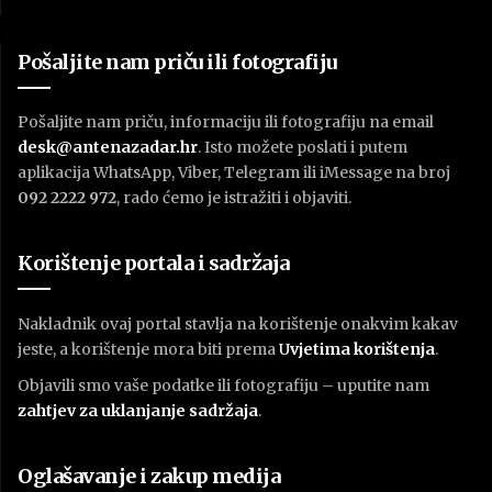
Pošaljite nam priču ili fotografiju
Pošaljite nam priču, informaciju ili fotografiju na email
desk@antenazadar.hr
. Isto možete poslati i putem
aplikacija WhatsApp, Viber, Telegram ili iMessage na broj
092 2222 972
, rado ćemo je istražiti i objaviti.
Korištenje portala i sadržaja
Nakladnik ovaj portal stavlja na korištenje onakvim kakav
jeste, a korištenje mora biti prema
U
vjetima korištenja
.
Objavili smo vaše podatke ili fotografiju – uputite nam
zahtjev za uklanjanje sadržaja
.
Oglašavanje i zakup medija