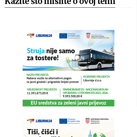
Kažite što mislite o ovoj temi