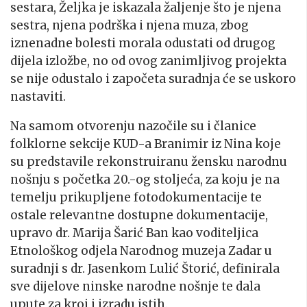
sestara, Željka je iskazala žaljenje što je njena
sestra, njena podrška i njena muza, zbog
iznenadne bolesti morala odustati od drugog
dijela izložbe, no od ovog zanimljivog projekta
se nije odustalo i započeta suradnja će se uskoro
nastaviti.
Na samom otvorenju nazočile su i članice
folklorne sekcije KUD-a Branimir iz Nina koje
su predstavile rekonstruiranu žensku narodnu
nošnju s početka 20.-og stoljeća, za koju je na
temelju prikupljene fotodokumentacije te
ostale relevantne dostupne dokumentacije,
upravo dr. Marija Šarić Ban kao voditeljica
Etnološkog odjela Narodnog muzeja Zadar u
suradnji s dr. Jasenkom Lulić Štorić, definirala
sve dijelove ninske narodne nošnje te dala
upute za kroj i izradu istih.