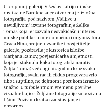
U prepunoj galeriji Višeslav i atriju ninske
rustikalne Barokne kuće otvorena je izložba
fotografija pod nazivom „Vidljivo u
nevidljivom“ izvrsne fotografkinje Željke
Tomaš koja je izazvala nesvakidašnji interes
ninske publike, u ime domaćina i organizatora
Grada Nina, brojne uzvanike i posjetitelje
galerije, pozdravila je kustosica izložbe
Marijana Ramov, povjesničarka umjetnosti,
koja je istaknula kako fotografski narativ
Željke Tomaš već dugi niz godina kroz svaku
fotografiju, svaki rad ili ciklus progovara vrlo
tiho i suptilno, no dojmom i porukom izrazito
snažno. U turbulentnom vremenu površne
vizualne bujice, Željkine fotografije su poziv na
tišinu. Poziv na kratko zaustavljanje i
pozornost.