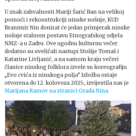
U znak zahvalnosti Mariji Šarić Ban na velikoj
pomoći i rekonstrukciji ninske nošnje, KUD
Branimir Nin donirat će jedan primjerak ninske
nošnje stalnom postavu Etnografskog odjela
NMZ-a u Zadru. Ove ugodnu kulturnu večer
dodatno su uveličali nastupi Stošije Tomaš i
Katarine Livljanić, a na samom kraju večeri
članice ninskog folklora izvele su koreografiju
„Evo cvića iz ninskoga polja“ Izložba ostaje
otvorena do 12. kolovoza 2025., izvijestila nas je
Marijana Ramov na stranici Grada Nina.