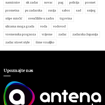
namirnice
nk zadar
novac
pag
policija
promet
prometna
pu zadarska
rusija
sabor
sad
snijeg
stipe miočić
sveučilište u zadru
trgovina
ulicama moga grada
voda
vodovod
vremenska prognoza
vrijeme
zadar
zadarska županija
zadar street style
šime vrsaljko
Upoznajte nas