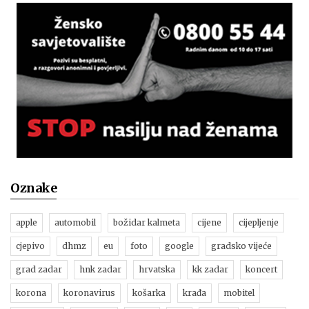
Oznake
apple
automobil
božidar kalmeta
cijene
cijepljenje
cjepivo
dhmz
eu
foto
google
gradsko vijeće
grad zadar
hnk zadar
hrvatska
kk zadar
koncert
korona
koronavirus
košarka
krađa
mobitel