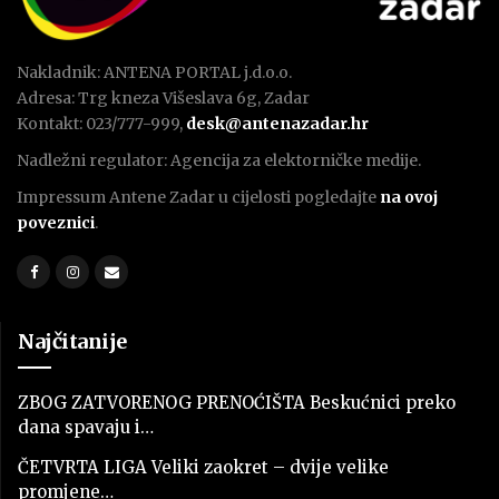
Nakladnik: ANTENA PORTAL j.d.o.o.
Adresa: Trg kneza Višeslava 6g, Zadar
Kontakt: 023/777-999,
desk@antenazadar.hr
Nadležni regulator: Agencija za elektorničke medije.
Impressum Antene Zadar u cijelosti pogledajte
na ovoj
poveznici
.
Najčitanije
ZBOG ZATVORENOG PRENOĆIŠTA Beskućnici preko
dana spavaju i…
ČETVRTA LIGA Veliki zaokret – dvije velike
promjene…