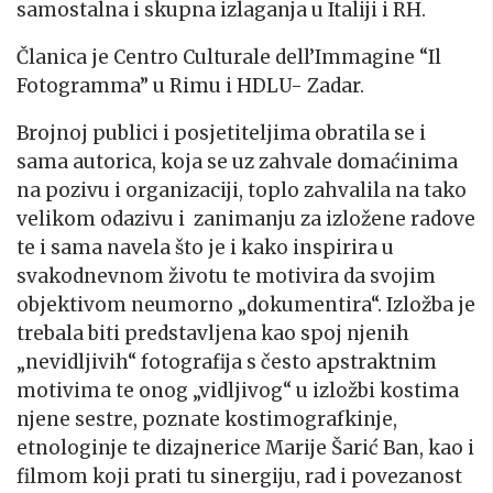
samostalna i skupna izlaganja u Italiji i RH.
Članica je Centro Culturale dell’Immagine “Il
Fotogramma” u Rimu i HDLU- Zadar.
Brojnoj publici i posjetiteljima obratila se i
sama autorica, koja se uz zahvale domaćinima
na pozivu i organizaciji, toplo zahvalila na tako
velikom odazivu i zanimanju za izložene radove
te i sama navela što je i kako inspirira u
svakodnevnom životu te motivira da svojim
objektivom neumorno „dokumentira“. Izložba je
trebala biti predstavljena kao spoj njenih
„nevidljivih“ fotografija s često apstraktnim
motivima te onog „vidljivog“ u izložbi kostima
njene sestre, poznate kostimografkinje,
etnologinje te dizajnerice Marije Šarić Ban, kao i
filmom koji prati tu sinergiju, rad i povezanost