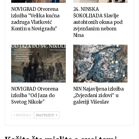
NOVIGRAD Otvorena
24. NINSKA
izložba “Velika kućna
ŠOKOLIJADA Slavlje
zadruga Vlatković
autohtonih okusa pod
Kontin u Novigradu”
zvjezdanim nebom
Nina
NOVIGRAD Otvorena
NIN Najavljena izložba
izložba “Od Jaza do
„Zvjezdani zidovi“ u
Svetog Nikole”
galeriji Višeslav
NATRAG
NAPRIJED