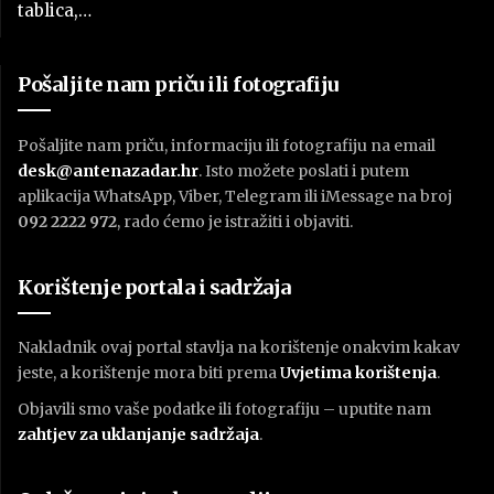
tablica,…
Pošaljite nam priču ili fotografiju
Pošaljite nam priču, informaciju ili fotografiju na email
desk@antenazadar.hr
. Isto možete poslati i putem
aplikacija WhatsApp, Viber, Telegram ili iMessage na broj
092 2222 972
, rado ćemo je istražiti i objaviti.
Korištenje portala i sadržaja
Nakladnik ovaj portal stavlja na korištenje onakvim kakav
jeste, a korištenje mora biti prema
U
vjetima korištenja
.
Objavili smo vaše podatke ili fotografiju – uputite nam
zahtjev za uklanjanje sadržaja
.