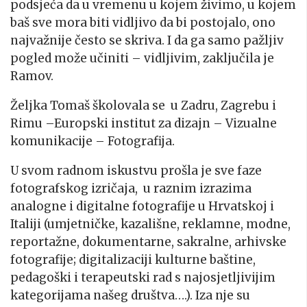
podsjeća da u vremenu u kojem živimo, u kojem
baš sve mora biti vidljivo da bi postojalo, ono
najvažnije često se skriva. I da ga samo pažljiv
pogled može učiniti – vidljivim, zaključila je
Ramov.
Željka Tomaš školovala se u Zadru, Zagrebu i
Rimu –Europski institut za dizajn – Vizualne
komunikacije – Fotografija.
U svom radnom iskustvu prošla je sve faze
fotografskog izričaja, u raznim izrazima
analogne i digitalne fotografije u Hrvatskoj i
Italiji (umjetničke, kazališne, reklamne, modne,
reportažne, dokumentarne, sakralne, arhivske
fotografije; digitalizaciji kulturne baštine,
pedagoški i terapeutski rad s najosjetljivijim
kategorijama našeg društva….). Iza nje su