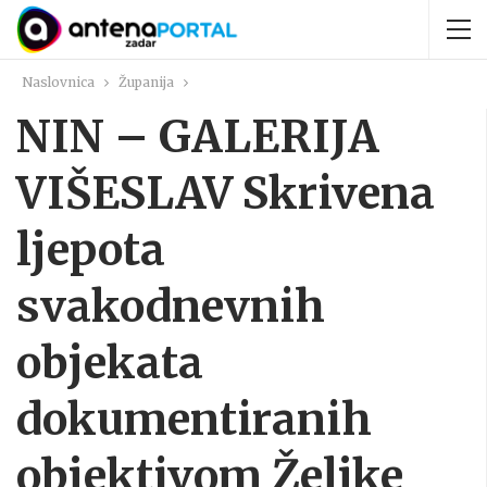
Naslovnica
Županija
NIN – GALERIJA
VIŠESLAV Skrivena
ljepota
svakodnevnih
objekata
dokumentiranih
objektivom Željke