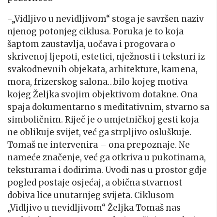
-„Vidljivo u nevidljivom“ stoga je savršen naziv
njenog potonjeg ciklusa. Poruka je to koja
šaptom zaustavlja, uočava i progovara o
skrivenoj ljepoti, estetici, nježnosti i teksturi iz
svakodnevnih objekata, arhitekture, kamena,
mora, frizerskog salona…bilo kojeg motiva
kojeg Željka svojim objektivom dotakne. Ona
spaja dokumentarno s meditativnim, stvarno sa
simboličnim. Riječ je o umjetničkoj gesti koja
ne oblikuje svijet, već ga strpljivo osluškuje.
Tomaš ne intervenira – ona prepoznaje. Ne
nameće značenje, već ga otkriva u pukotinama,
teksturama i dodirima. Uvodi nas u prostor gdje
pogled postaje osjećaj, a obična stvarnost
dobiva lice unutarnjeg svijeta. Ciklusom
„Vidljivo u nevidljivom“ Željka Tomaš nas