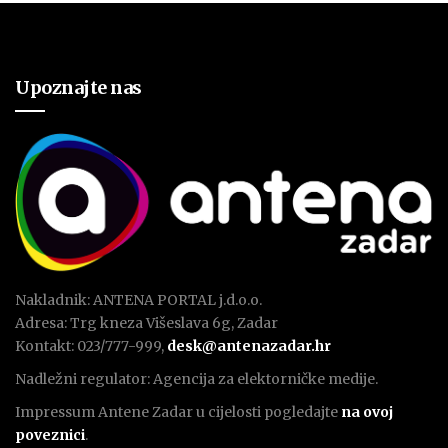
Upoznajte nas
Nakladnik: ANTENA PORTAL j.d.o.o.
Adresa: Trg kneza Višeslava 6g, Zadar
Kontakt: 023/777-999,
desk@antenazadar.hr
Nadležni regulator: Agencija za elektorničke medije.
Impressum Antene Zadar u cijelosti pogledajte
na ovoj
poveznici
.