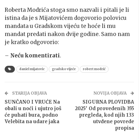
Roberta Modrića stoga smo nazvali i pitali je li
istina da je s Mijatovićem dogovorio polovicu
mandata u Gradskom vijeću te hoće li mu
mandat predati nakon dvije godine. Samo nam
je kratko odgovorio:
–
Neću komentirati
.
daniel mijatovic
gradsko vijeće
robert modrić
STARIJA OBJAVA
NOVIJA OBJAVA
SUNČANO I VRUĆE Na
SIGURNA PLOVIDBA
obali u noći i ujutro još
2025′ Od provedenih 355
će puhati bura, podno
pregleda, kod njih 133
Velebita na udare jaka
utvđene povrede
propisa