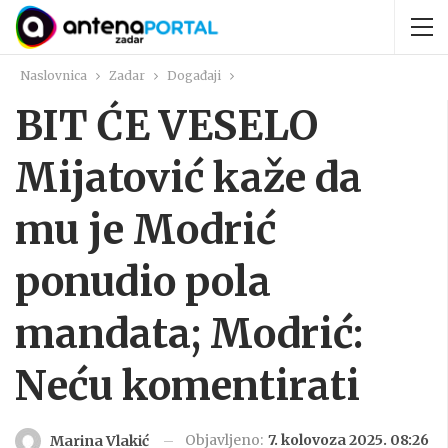
Naslovnica
Zadar
Događaji
BIT ĆE VESELO
Mijatović kaže da
mu je Modrić
ponudio pola
mandata; Modrić:
Neću komentirati
Objavljeno:
7. kolovoza 2025. 08:26
Marina Vlakić