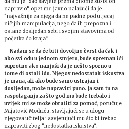
da mu je “dao savjete prema onome što bi on
napravio”, opet mu javno nalažući da je
“najvažnije za njega da ne padne pod utjecaj
ničijih manipulacija, nego da ih prepozna i
ostane dosljedan sebi i svojim stavovima od
početka do kraja”.
–
Nadam se da će biti dovoljno čvrst da čak i
ako svi odu u jednom smjeru, bude spreman ići
suprotno ako nanjuši da je nešto sporno u
tome di ostali idu. Njegov nedostatak iskustva
je mana, ali ako bude samo ustrajan i
dosljedan, može napraviti puno. Ja sam tu na
raspolaganju za što god mu bude trebalo i
uvijek mi se može obratiti za pomoć
, poručuje
Mijatović Modriću, stavljajući se u ulogu
njegova učitelja i savjetujući mu što bi trebao
napraviti zbog “nedostatka iskustva”.