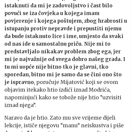
istaknuti da mi je zadovoljstvo i čast bilo
povući se iza čovjeka u kojega imam
povjerenje i kojega poštujem, zbog hrabrosti u
istupanju protiv nepravde i prepustiti njemu
da bude istaknuto lice i ime, umjesto da svaki
od nas ide u samostalnu priču. Nije mi to
predstavljalo nikakav problem zbog ega, jer
mi je najvažnije od svega dobro našeg grada. I
tu mi uopće nije bitno tko je glavni, tko
sporedan, bitno mi je samo da se čini ono što
je ispravno
, poručuje Mijatović koji se ovom
objavim itekako htio izdići iznad Modrića,
napominjući kako se tobože nije htio “uzvisiti
iznad njega”.
Naravo da je htio. Zato mu sve vrijeme dijeli
lekcije, ističe njegovu “manu” neiskustva i piše