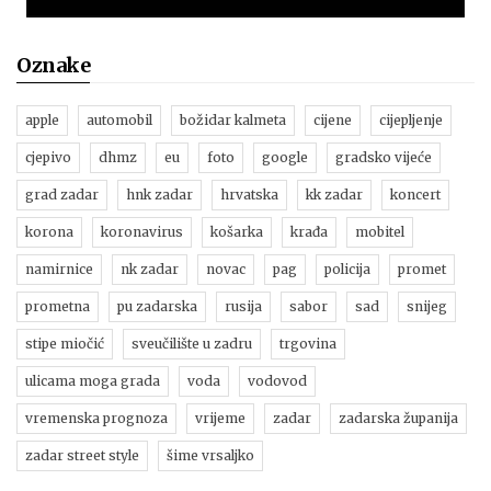
Oznake
apple
automobil
božidar kalmeta
cijene
cijepljenje
cjepivo
dhmz
eu
foto
google
gradsko vijeće
grad zadar
hnk zadar
hrvatska
kk zadar
koncert
korona
koronavirus
košarka
krađa
mobitel
namirnice
nk zadar
novac
pag
policija
promet
prometna
pu zadarska
rusija
sabor
sad
snijeg
stipe miočić
sveučilište u zadru
trgovina
ulicama moga grada
voda
vodovod
vremenska prognoza
vrijeme
zadar
zadarska županija
zadar street style
šime vrsaljko