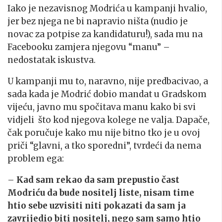
Iako je nezavisnog Modrića u kampanji hvalio,
jer bez njega ne bi napravio ništa (nudio je
novac za potpise za kandidaturu!), sada mu na
Facebooku zamjera njegovu “manu” –
nedostatak iskustva.
U kampanji mu to, naravno, nije predbacivao, a
sada kada je Modrić dobio mandat u Gradskom
vijeću, javno mu spočitava manu kako bi svi
vidjeli što kod njegova kolege ne valja. Dapače,
čak poručuje kako mu nije bitno tko je u ovoj
priči “glavni, a tko sporedni”, tvrdeći da nema
problem ega:
–
Kad sam rekao da sam prepustio čast
Modriću da bude nositelj liste, nisam time
htio sebe uzvisiti niti pokazati da sam ja
zavrijedio biti nositelj, nego sam samo htio