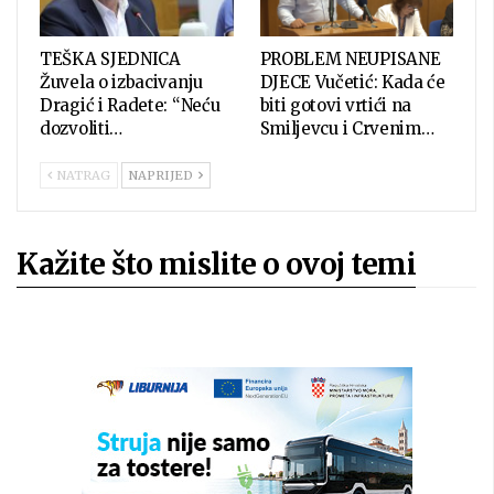
TEŠKA SJEDNICA
PROBLEM NEUPISANE
Žuvela o izbacivanju
DJECE Vučetić: Kada će
Dragić i Radete: “Neću
biti gotovi vrtići na
dozvoliti…
Smiljevcu i Crvenim…
NATRAG
NAPRIJED
Kažite što mislite o ovoj temi