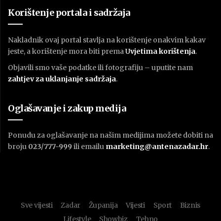
Korištenje portala i sadržaja
Nakladnik ovaj portal stavlja na korištenje onakvim kakav
jeste, a korištenje mora biti prema
U
vjetima korištenja
.
Objavili smo vaše podatke ili fotografiju – uputite nam
zahtjev za uklanjanje sadržaja
.
Oglašavanje i zakup medija
Ponudu za oglašavanje na našim medijima možete dobiti na
broju
023/777-999
ili emailu
marketing@antenazadar.hr
.
Sve vijesti
Zadar
Županija
Vijesti
Sport
Biznis
Lifestyle
Showbiz
Tehno