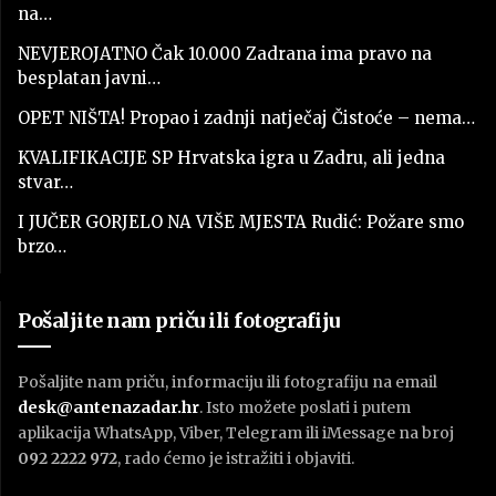
na…
NEVJEROJATNO Čak 10.000 Zadrana ima pravo na
besplatan javni…
OPET NIŠTA! Propao i zadnji natječaj Čistoće – nema…
KVALIFIKACIJE SP Hrvatska igra u Zadru, ali jedna
stvar…
I JUČER GORJELO NA VIŠE MJESTA Rudić: Požare smo
brzo…
Pošaljite nam priču ili fotografiju
Pošaljite nam priču, informaciju ili fotografiju na email
desk@antenazadar.hr
. Isto možete poslati i putem
aplikacija WhatsApp, Viber, Telegram ili iMessage na broj
092 2222 972
, rado ćemo je istražiti i objaviti.