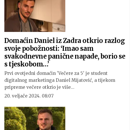
Domaćin Daniel iz Zadra otkrio razlog
svoje pobožnosti: ‘Imao sam
svakodnevne panične napade, borio se
s tjeskobom…’
Prvi ovotjedni domaćin 'Večere za 5' je student
digitalnog marketinga Daniel Mijatović, a tijekom
pripreme večere otkrio je više…
20. veljače 2024. 08:07