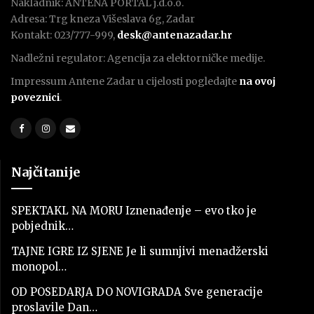
Nakladnik: ANTENA PORTAL j.d.o.o.
Adresa: Trg kneza Višeslava 6g, Zadar
Kontakt: 023/777-999,
desk@antenazadar.hr
Nadležni regulator: Agencija za elektorničke medije.
Impressum Antene Zadar u cijelosti pogledajte
na ovoj
poveznici
.
Najčitanije
SPEKTAKL NA MORU Iznenađenje – evo tko je
pobjednik…
TAJNE IGRE IZ SJENE Je li sumnjivi menadžerski
monopol…
OD POSEDARJA DO NOVIGRADA Sve generacije
proslavile Dan…