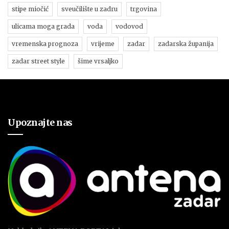
stipe miočić
sveučilište u zadru
trgovina
ulicama moga grada
voda
vodovod
vremenska prognoza
vrijeme
zadar
zadarska županija
zadar street style
šime vrsaljko
Upoznajte nas