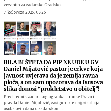
vezanim za zadarsko Gradsko…
7. kolovoza 2025. 08:26
BILA BI ŠTETA DA PIP NE UĐE U GV
Daniel Mijatović pastor je crkve koja
javnost uvjerava da je zemlja ravna
ploča, a on sam upozorava da Isusova
slika donosi “prokletstvo u obitelj”!
Predsjednik zadarskog ogranka stranke Pravo i
pravda Daniel Mijatović, zasigurno je najprisutnija
osoba ovih dana u zadarskom…