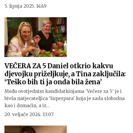
5. lipnja 2025. 14:49
VEČERA ZA 5 Daniel otkrio kakvu
djevojku priželjkuje, a Tina zaključila:
‘Teško bih ti ja onda bila žena’
Među ovotjednim kandidatkinjama 'Večere za 5' je i
bivša natjecateljica 'Superpara' koja je sada slobodna
kao i domaćin, a iz…
20. veljače 2024. 13:07