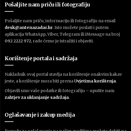
Pošaljite nam priču ili fotografiju
Pošaljite nam priču, informaciju ili fotografiju na email
desk@antenazadar.hr
. Isto možete poslati i putem
aplikacija WhatsApp, Viber, Telegram ili iMessage na broj
092 2222 972
, rado ćemo je istražiti i objaviti.
Korištenje portala i sadržaja
Nakladnik ovaj portal stavlja na korištenje onakvim kakav
jeste, a korištenje mora biti prema
U
vjetima korištenja
.
Objavili smo vaše podatke ili fotografiju – uputite nam
zahtjev za uklanjanje sadržaja
.
Oglašavanje i zakup medija