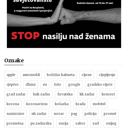
Oznake
apple
automobil
božidar kalmeta
cijene
cijepljenje
cjepivo
dhmz
eu
foto
google
gradsko vijeće
grad zadar
hnk zadar
hrvatska
kk zadar
koncert
korona
koronavirus
košarka
krađa
mobitel
namirnice
nk zadar
novac
pag
policija
promet
prometna
pu zadarska
rusija
sabor
sad
snijeg