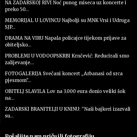
NA ZADARSKOJ RIVI Noć punog miseca uz koncerte i
preko 50…
MEMORIJAL U LOVINCU Najbolji su MNK Vrsi i Udruga
SJP…
DRAMA NA VIRU Napala policajce tijekom prijave za
obiteljsko…
PROBLEMI U VODOOPSKRBI Krnčević: Reducirali smo
zalijevanje…
FOTOGALERIJA Svečani koncert „Arbanasi od srca
pjesmom”…
OBITELJ SLAVILA Lov na 3.000 eura donio veliki šok
na…
ZADARSKI BRANITELJI U KNINU: “Naši bajkeri izazvali
su…
Pošaljite nam priču ili fotografiju