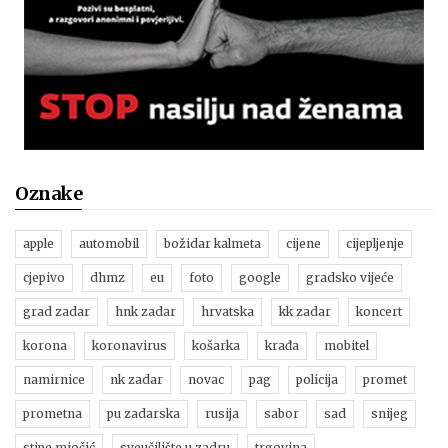
Oznake
apple
automobil
božidar kalmeta
cijene
cijepljenje
cjepivo
dhmz
eu
foto
google
gradsko vijeće
grad zadar
hnk zadar
hrvatska
kk zadar
koncert
korona
koronavirus
košarka
krađa
mobitel
namirnice
nk zadar
novac
pag
policija
promet
prometna
pu zadarska
rusija
sabor
sad
snijeg
stipe miočić
sveučilište u zadru
trgovina