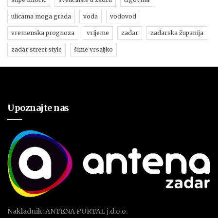
ulicama moga grada
voda
vodovod
vremenska prognoza
vrijeme
zadar
zadarska županija
zadar street style
šime vrsaljko
Upoznajte nas
Nakladnik: ANTENA PORTAL j.d.o.o.