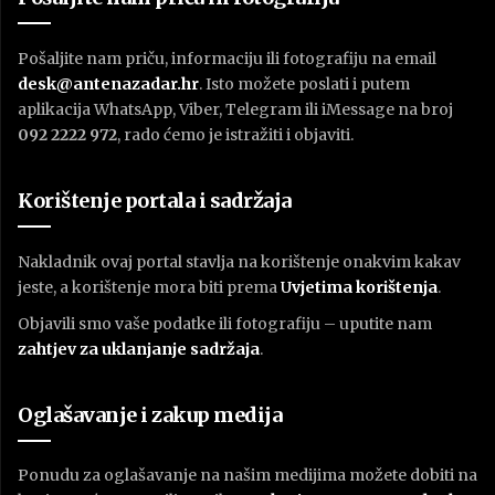
Pošaljite nam priču, informaciju ili fotografiju na email
desk@antenazadar.hr
. Isto možete poslati i putem
aplikacija WhatsApp, Viber, Telegram ili iMessage na broj
092 2222 972
, rado ćemo je istražiti i objaviti.
Korištenje portala i sadržaja
Nakladnik ovaj portal stavlja na korištenje onakvim kakav
jeste, a korištenje mora biti prema
U
vjetima korištenja
.
Objavili smo vaše podatke ili fotografiju – uputite nam
zahtjev za uklanjanje sadržaja
.
Oglašavanje i zakup medija
Ponudu za oglašavanje na našim medijima možete dobiti na