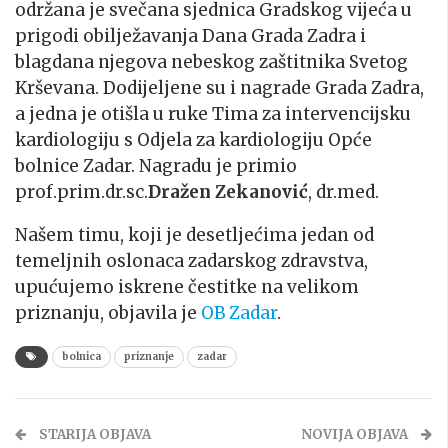
održana je svečana sjednica Gradskog vijeća u
prigodi obilježavanja Dana Grada Zadra i
blagdana njegova nebeskog zaštitnika Svetog
Krševana. Dodijeljene su i nagrade Grada Zadra,
a jedna je otišla u ruke Tima za intervencijsku
kardiologiju s Odjela za kardiologiju Opće
bolnice Zadar. Nagradu je primio
prof.prim.dr.sc.
Dražen Zekanović
, dr.med.
Našem timu, koji je desetljećima jedan od
temeljnih oslonaca zadarskog zdravstva,
upućujemo iskrene čestitke na velikom
priznanju, objavila je
OB Zadar
.
bolnica
priznanje
zadar
STARIJA OBJAVA
NOVIJA OBJAVA