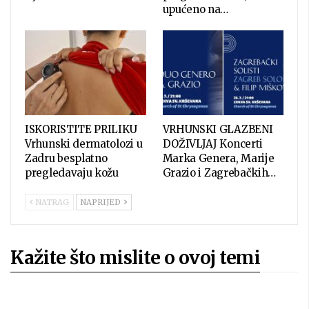
upućeno na…
ISKORISTITE PRILIKU
VRHUNSKI GLAZBENI
Vrhunski dermatolozi u
DOŽIVLJAJ Koncerti
Zadru besplatno
Marka Genera, Marije
pregledavaju kožu
Grazio i Zagrebačkih…
NATRAG
NAPRIJED
Kažite što mislite o ovoj temi