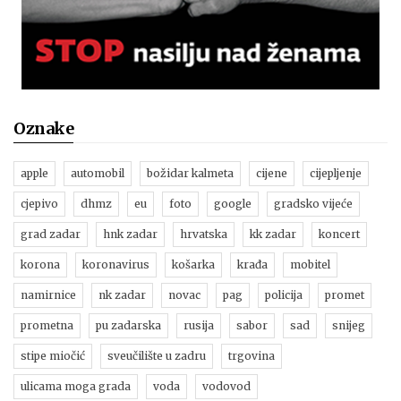
Oznake
apple
automobil
božidar kalmeta
cijene
cijepljenje
cjepivo
dhmz
eu
foto
google
gradsko vijeće
grad zadar
hnk zadar
hrvatska
kk zadar
koncert
korona
koronavirus
košarka
krađa
mobitel
namirnice
nk zadar
novac
pag
policija
promet
prometna
pu zadarska
rusija
sabor
sad
snijeg
stipe miočić
sveučilište u zadru
trgovina
ulicama moga grada
voda
vodovod