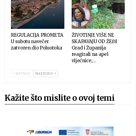
REGULACIJA PROMETA
ŽIVOTINJE VIŠE NE
U subotu navečer
SKAPAVAJU OD ŽEĐI
zatvoren dio Poluotoka
Grad i Županija
reagirali na apel
vijećnice;…
NATRAG
NAPRIJED
Kažite što mislite o ovoj temi