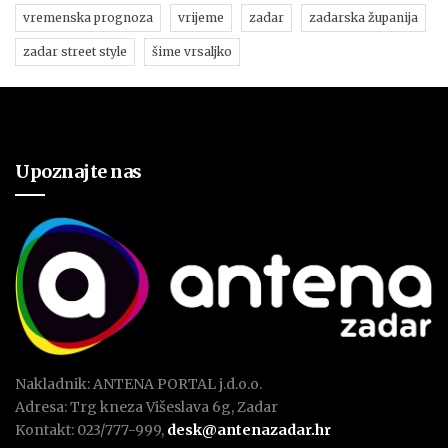
vremenska prognoza
vrijeme
zadar
zadarska županija
zadar street style
šime vrsaljko
Upoznajte nas
Nakladnik: ANTENA PORTAL j.d.o.o.
Adresa: Trg kneza Višeslava 6g, Zadar
Kontakt: 023/777-999,
desk@antenazadar.hr