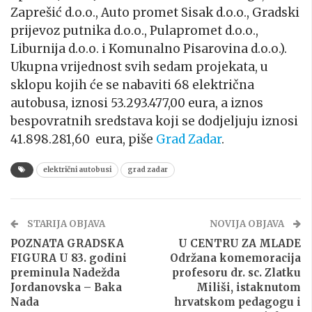
Zaprešić d.o.o., Auto promet Sisak d.o.o., Gradski
prijevoz putnika d.o.o., Pulapromet d.o.o.,
Liburnija d.o.o. i Komunalno Pisarovina d.o.o.).
Ukupna vrijednost svih sedam projekata, u
sklopu kojih će se nabaviti 68 električna
autobusa, iznosi 53.293.477,00 eura, a iznos
bespovratnih sredstava koji se dodjeljuju iznosi
41.898.281,60 eura, piše
Grad Zadar
.
električni autobusi
grad zadar
STARIJA OBJAVA
NOVIJA OBJAVA
POZNATA GRADSKA
U CENTRU ZA MLADE
FIGURA U 83. godini
Održana komemoracija
preminula Nadežda
profesoru dr. sc. Zlatku
Jordanovska – Baka
Miliši, istaknutom
Nada
hrvatskom pedagogu i