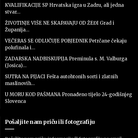
KVALIFIKACIJE SP Hrvatska igra u Zadru, ali jedna
stvar…
ŽIVOTINJE VIŠE NE SKAPAVAJU OD ŽEĐI Grad i
Županija…
VEČERAS SE ODLUČUJE POBJEDNIK Petrčane čekaju
polufinala i…
ZADARSKA NADBISKUPIJA Preminula s. M. Valburga
(Josica)…
SUTRA NA PIJACI Fešta autohtonih sorti i zlatnih
maslinovih…
U MORU KOD PAŠMANA Pronađeno tijelo 24-godišnjeg
Slovenca
Pošaljite nam priču ili fotografiju