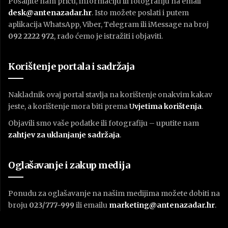
Pošaljite nam priču, informaciju ili fotografiju na email
desk@antenazadar.hr
. Isto možete poslati i putem
aplikacija WhatsApp, Viber, Telegram ili iMessage na broj
092 2222 972
, rado ćemo je istražiti i objaviti.
Korištenje portala i sadržaja
Nakladnik ovaj portal stavlja na korištenje onakvim kakav
jeste, a korištenje mora biti prema
U
vjetima korištenja
.
Objavili smo vaše podatke ili fotografiju – uputite nam
zahtjev za uklanjanje sadržaja
.
Oglašavanje i zakup medija
Ponudu za oglašavanje na našim medijima možete dobiti na
broju
023/777-999
ili emailu
marketing@antenazadar.hr
.