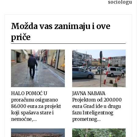
sociologu
Možda vas zanimaju i ove
priče
HALO POMOĆ U
JAVNA NABAVA
proračunu osigurano
Projektom od 200.000
86.000 eura za projekt
eura Grad ide u drugu
koji spašava stare i
fazu Inteligentnog
nemoćne,…
prometnog…