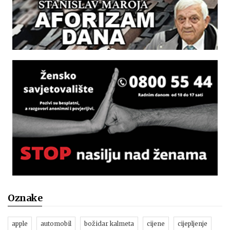
Oznake
apple
automobil
božidar kalmeta
cijene
cijepljenje