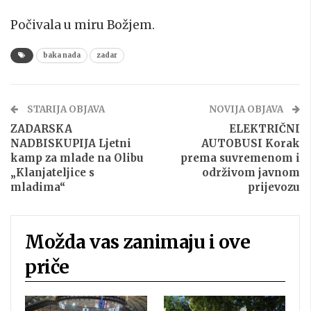
Počivala u miru Božjem.
baka nada
zadar
STARIJA OBJAVA
NOVIJA OBJAVA
ZADARSKA
ELEKTRIČNI
NADBISKUPIJA Ljetni
AUTOBUSI Korak
kamp za mlade na Olibu
prema suvremenom i
„Klanjateljice s
održivom javnom
mladima“
prijevozu
Možda vas zanimaju i ove
priče