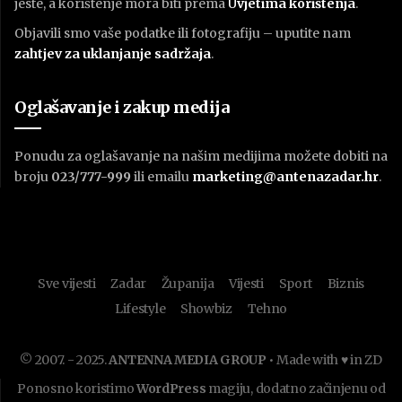
jeste, a korištenje mora biti prema
U
vjetima korištenja
.
Objavili smo vaše podatke ili fotografiju – uputite nam
zahtjev za uklanjanje sadržaja
.
Oglašavanje i zakup medija
Ponudu za oglašavanje na našim medijima možete dobiti na
broju
023/777-999
ili emailu
marketing@antenazadar.hr
.
Sve vijesti
Zadar
Županija
Vijesti
Sport
Biznis
Lifestyle
Showbiz
Tehno
© 2007. - 2025.
ANTENNA MEDIA GROUP
• Made with ♥ in ZD
Ponosno koristimo
WordPress
magiju, dodatno začinjenu od