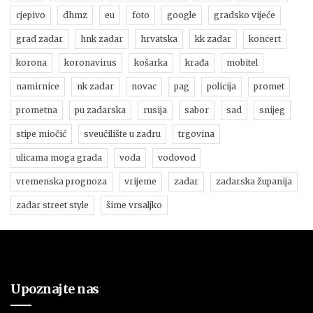
cjepivo
dhmz
eu
foto
google
gradsko vijeće
grad zadar
hnk zadar
hrvatska
kk zadar
koncert
korona
koronavirus
košarka
krađa
mobitel
namirnice
nk zadar
novac
pag
policija
promet
prometna
pu zadarska
rusija
sabor
sad
snijeg
stipe miočić
sveučilište u zadru
trgovina
ulicama moga grada
voda
vodovod
vremenska prognoza
vrijeme
zadar
zadarska županija
zadar street style
šime vrsaljko
Upoznajte nas