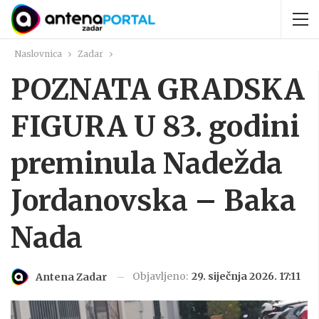
Naslovnica
Zadar
POZNATA GRADSKA
FIGURA U 83. godini
preminula Nadežda
Jordanovska – Baka
Nada
Objavljeno:
29. siječnja 2026. 17:11
Antena Zadar