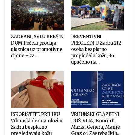
ZADRANI, SVI U KREŠIN
PREVENTIVNI
DOM Počela prodaja
PREGLEDI U Zadru 212
ulaznica uz promotivne
osoba besplatno
cijene – za…
pregledalo kožu, 36
upućeno na…
ISKORISTITE PRILIKU
VRHUNSKI GLAZBENI
Vrhunski dermatolozi u
DOŽIVLJAJ Koncerti
Zadru besplatno
Marka Genera, Marije
pregledavaju kožu
Grazio i Zagrebačkih…