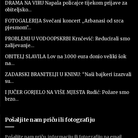
DRAMA NA VIRU Napala policajce tijekom prijave za
obiteljsko…
FOTOGALERIJA Svečani koncert „Arbanasi od srca
pjesmom”…
PROBLEMI U VODOOPSKRBI Krnčević: Reducirali smo
zalijevanje…
OBITELJ SLAVILA Lov na 3.000 eura donio veliki šok
na…
ZADARSKI BRANITELJI U KNINU: “Naši bajkeri izazvali
su…
I JUČER GORJELO NA VIŠE MJESTA Rudić: Požare smo
brzo…
Pošaljite nam priču ili fotografiju
Pošaljite nam priču, informaciju ili fotografiju na email