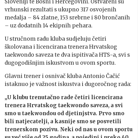
Sloveniji te Bosni i Hercegovini. Ostvareni su
vrhunski rezultati s ukupno 317 osvojenih
medalja – 84 zlatne, 153 srebrne i 80 brončanih
– uz dodatnih 14 ekipnih pehara.
U stručnom radu kluba sudjeluju četiri
školovana i licencirana trenera Hrvatskog
taekwondo saveza te dva ispitivača HTS-a, svi s
dugogodišnjim iskustvom u ovom sportu.
Glavni trener i osnivač kluba Antonio Čačić
istaknuo je važnost iskustva i dugoročnog rada:
„U klubu
trenutačno
rade četiri licencirana
trenera Hrvatskog taekwondo saveza, a svi
smo u taekwondou od djetinjstva. Prvo smo
bili natjecatelji, a kasnije smo se posvetili
trenerskom pozivu. Neki od nas u ovom sportu
su već više od 25 godina, a pojedini i preko 40