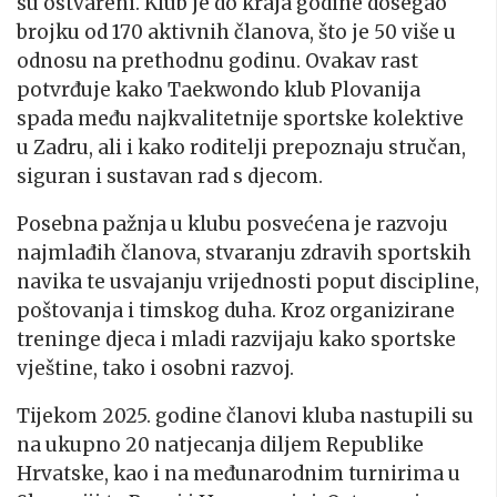
su ostvareni. Klub je do kraja godine dosegao
brojku od 170 aktivnih članova, što je 50 više u
odnosu na prethodnu godinu. Ovakav rast
potvrđuje kako Taekwondo klub Plovanija
spada među najkvalitetnije sportske kolektive
u Zadru, ali i kako roditelji prepoznaju stručan,
siguran i sustavan rad s djecom.
Posebna pažnja u klubu posvećena je razvoju
najmlađih članova, stvaranju zdravih sportskih
navika te usvajanju vrijednosti poput discipline,
poštovanja i timskog duha. Kroz organizirane
treninge djeca i mladi razvijaju kako sportske
vještine, tako i osobni razvoj.
Tijekom 2025. godine članovi kluba nastupili su
na ukupno 20 natjecanja diljem Republike
Hrvatske, kao i na međunarodnim turnirima u