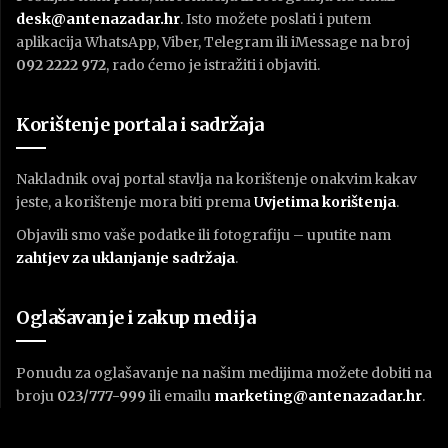
desk@antenazadar.hr
. Isto možete poslati i putem
aplikacija WhatsApp, Viber, Telegram ili iMessage na broj
092 2222 972
, rado ćemo je istražiti i objaviti.
Korištenje portala i sadržaja
Nakladnik ovaj portal stavlja na korištenje onakvim kakav
jeste, a korištenje mora biti prema
U
vjetima korištenja
.
Objavili smo vaše podatke ili fotografiju – uputite nam
zahtjev za uklanjanje sadržaja
.
Oglašavanje i zakup medija
Ponudu za oglašavanje na našim medijima možete dobiti na
broju
023/777-999
ili emailu
marketing@antenazadar.hr
.