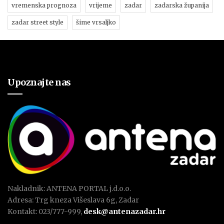
vremenska prognoza
vrijeme
zadar
zadarska županija
zadar street style
šime vrsaljko
Upoznajte nas
Nakladnik: ANTENA PORTAL j.d.o.o.
Adresa: Trg kneza Višeslava 6g, Zadar
Kontakt: 023/777-999,
desk@antenazadar.hr