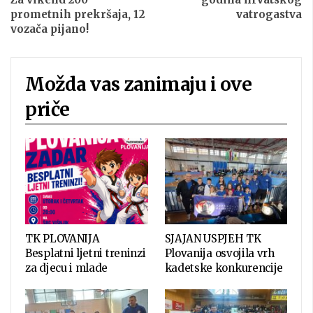
prometnih prekršaja, 12
vatrogastva
vozača pijano!
Možda vas zanimaju i ove
priče
TK PLOVANIJA
SJAJAN USPJEH TK
Besplatni ljetni treninzi
Plovanija osvojila vrh
za djecu i mlade
kadetske konkurencije