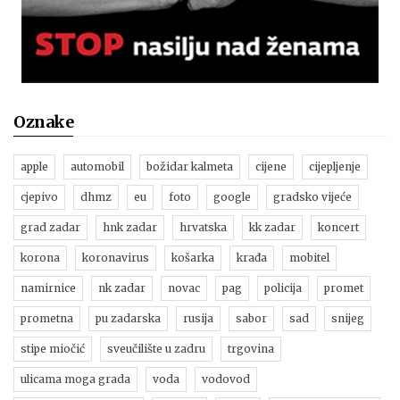
Oznake
apple
automobil
božidar kalmeta
cijene
cijepljenje
cjepivo
dhmz
eu
foto
google
gradsko vijeće
grad zadar
hnk zadar
hrvatska
kk zadar
koncert
korona
koronavirus
košarka
krađa
mobitel
namirnice
nk zadar
novac
pag
policija
promet
prometna
pu zadarska
rusija
sabor
sad
snijeg
stipe miočić
sveučilište u zadru
trgovina
ulicama moga grada
voda
vodovod