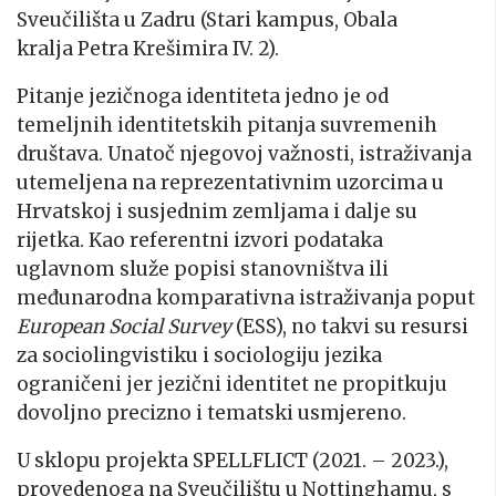
Sveučilišta u Zadru (Stari kampus, Obala
kralja Petra Krešimira IV. 2).
Pitanje jezičnoga identiteta jedno je od
temeljnih identitetskih pitanja suvremenih
društava. Unatoč njegovoj važnosti, istraživanja
utemeljena na reprezentativnim uzorcima u
Hrvatskoj i susjednim zemljama i dalje su
rijetka. Kao referentni izvori podataka
uglavnom služe popisi stanovništva ili
međunarodna komparativna istraživanja poput
European Social Survey
(ESS), no takvi su resursi
za sociolingvistiku i sociologiju jezika
ograničeni jer jezični identitet ne propitkuju
dovoljno precizno i tematski usmjereno.
U sklopu projekta SPELLFLICT (2021. – 2023.),
provedenoga na Sveučilištu u Nottinghamu, s