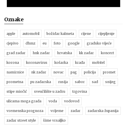
Oznake
apple
automobil
božidar kalmeta
cijene
cijepljenje
cjepivo
dhmz
eu
foto
google
gradsko vijeće
grad zadar
hnk zadar
hrvatska
kk zadar
koncert
korona
koronavirus
košarka
krađa
mobitel
namirnice
nk zadar
novac
pag
policija
promet
prometna
pu zadarska
rusija
sabor
sad
snijeg
stipe miočić
sveučilište u zadru
trgovina
ulicama moga grada
voda
vodovod
vremenska prognoza
vrijeme
zadar
zadarska županija
zadar street style
šime vrsaljko