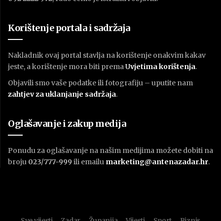
Korištenje portala i sadržaja
Nakladnik ovaj portal stavlja na korištenje onakvim kakav
jeste, a korištenje mora biti prema
U
vjetima korištenja
.
Objavili smo vaše podatke ili fotografiju – uputite nam
zahtjev za uklanjanje sadržaja
.
Oglašavanje i zakup medija
Ponudu za oglašavanje na našim medijima možete dobiti na
broju
023/777-999
ili emailu
marketing@antenazadar.hr
.
Sve vijesti
Zadar
Županija
Vijesti
Sport
Biznis