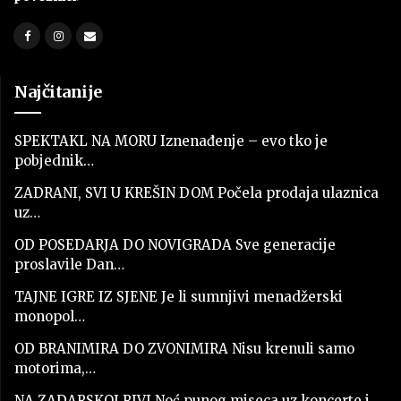
Najčitanije
SPEKTAKL NA MORU Iznenađenje – evo tko je
pobjednik…
ZADRANI, SVI U KREŠIN DOM Počela prodaja ulaznica
uz…
OD POSEDARJA DO NOVIGRADA Sve generacije
proslavile Dan…
TAJNE IGRE IZ SJENE Je li sumnjivi menadžerski
monopol…
OD BRANIMIRA DO ZVONIMIRA Nisu krenuli samo
motorima,…
NA ZADARSKOJ RIVI Noć punog miseca uz koncerte i