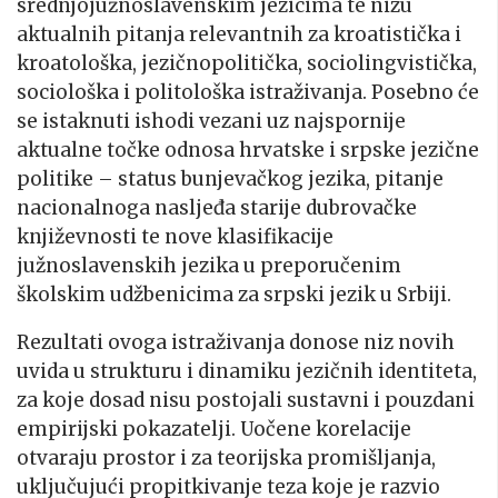
srednjojužnoslavenskim jezicima te nizu
aktualnih pitanja relevantnih za kroatistička i
kroatološka, jezičnopolitička, sociolingvistička,
sociološka i politološka istraživanja. Posebno će
se istaknuti ishodi vezani uz najspornije
aktualne točke odnosa hrvatske i srpske jezične
politike – status bunjevačkog jezika, pitanje
nacionalnoga nasljeđa starije dubrovačke
književnosti te nove klasifikacije
južnoslavenskih jezika u preporučenim
školskim udžbenicima za srpski jezik u Srbiji.
Rezultati ovoga istraživanja donose niz novih
uvida u strukturu i dinamiku jezičnih identiteta,
za koje dosad nisu postojali sustavni i pouzdani
empirijski pokazatelji. Uočene korelacije
otvaraju prostor i za teorijska promišljanja,
uključujući propitkivanje teza koje je razvio