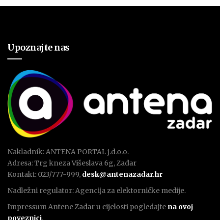
Upoznajte nas
Nakladnik: ANTENA PORTAL j.d.o.o.
Adresa: Trg kneza Višeslava 6g, Zadar
Kontakt: 023/777-999,
desk@antenazadar.hr
Nadležni regulator: Agencija za elektorničke medije.
Impressum Antene Zadar u cijelosti pogledajte
na ovoj
poveznici
.