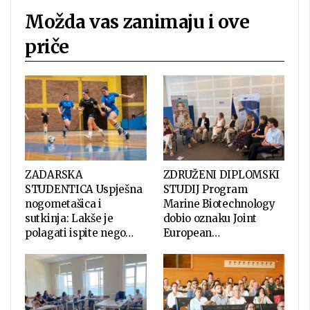
Možda vas zanimaju i ove
priče
ZADARSKA
ZDRUŽENI DIPLOMSKI
STUDENTICA Uspješna
STUDIJ Program
nogometašica i
Marine Biotechnology
sutkinja: Lakše je
dobio oznaku Joint
polagati ispite nego…
European…