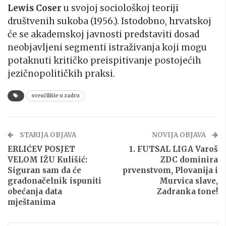
Lewis Coser
u svojoj sociološkoj teoriji
društvenih sukoba (1956.). Istodobno, hrvatskoj
će se akademskoj javnosti predstaviti dosad
neobjavljeni segmenti istraživanja koji mogu
potaknuti kritičko preispitivanje postojećih
jezičnopolitičkih praksi.
sveučilište u zadru
STARIJA OBJAVA
NOVIJA OBJAVA
ERLIĆEV POSJET
1. FUTSAL LIGA Varoš
VELOM IŽU Kulišić:
ZDC dominira
Siguran sam da će
prvenstvom, Plovanija i
gradonačelnik ispuniti
Murvica slave,
obećanja data
Zadranka tone!
mještanima