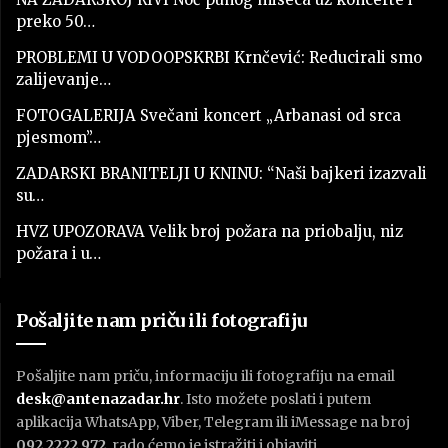
preko 50…
PROBLEMI U VODOOPSKRBI Krnčević: Reducirali smo
zalijevanje…
FOTOGALERIJA Svečani koncert „Arbanasi od srca
pjesmom”…
ZADARSKI BRANITELJI U KNINU: “Naši bajkeri izazvali
su…
HVZ UPOZORAVA Velik broj požara na priobalju, niz
požara i u…
Pošaljite nam priču ili fotografiju
Pošaljite nam priču, informaciju ili fotografiju na email
desk@antenazadar.hr
. Isto možete poslati i putem
aplikacija WhatsApp, Viber, Telegram ili iMessage na broj
092 2222 972
, rado ćemo je istražiti i objaviti.