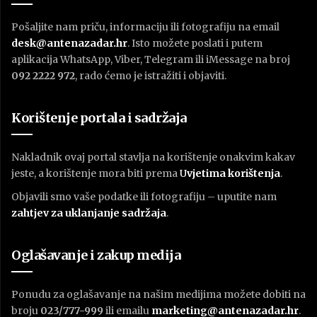
Pošaljite nam priču, informaciju ili fotografiju na email
desk@antenazadar.hr
. Isto možete poslati i putem
aplikacija WhatsApp, Viber, Telegram ili iMessage na broj
092 2222 972
, rado ćemo je istražiti i objaviti.
Korištenje portala i sadržaja
Nakladnik ovaj portal stavlja na korištenje onakvim kakav
jeste, a korištenje mora biti prema
U
vjetima korištenja
.
Objavili smo vaše podatke ili fotografiju – uputite nam
zahtjev za uklanjanje sadržaja
.
Oglašavanje i zakup medija
Ponudu za oglašavanje na našim medijima možete dobiti na
broju
023/777-999
ili emailu
marketing@antenazadar.hr
.