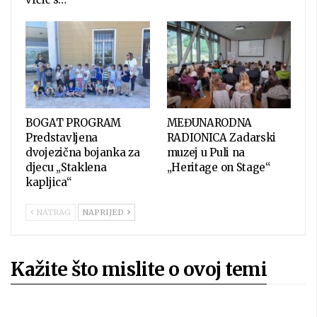
BOGAT PROGRAM
MEĐUNARODNA
Predstavljena
RADIONICA Zadarski
dvojezična bojanka za
muzej u Puli na
djecu „Staklena
„Heritage on Stage“
kapljica“
NATRAG
NAPRIJED
Kažite što mislite o ovoj temi