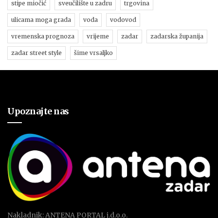
stipe miočić
sveučilište u zadru
trgovina
ulicama moga grada
voda
vodovod
vremenska prognoza
vrijeme
zadar
zadarska županija
zadar street style
šime vrsaljko
Upoznajte nas
Nakladnik: ANTENA PORTAL j.d.o.o.