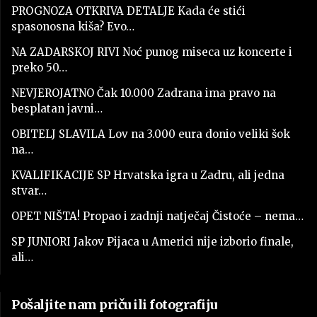
PROGNOZA OTKRIVA DETALJE Kada će stići
spasonosna kiša? Evo…
NA ZADARSKOJ RIVI Noć punog miseca uz koncerte i
preko 50…
NEVJEROJATNO Čak 10.000 Zadrana ima pravo na
besplatan javni…
OBITELJ SLAVILA Lov na 3.000 eura donio veliki šok
na…
KVALIFIKACIJE SP Hrvatska igra u Zadru, ali jedna
stvar…
OPET NIŠTA! Propao i zadnji natječaj Čistoće – nema…
SP JUNIORI Jakov Pijaca u Americi nije izborio finale,
ali…
Pošaljite nam priču ili fotografiju