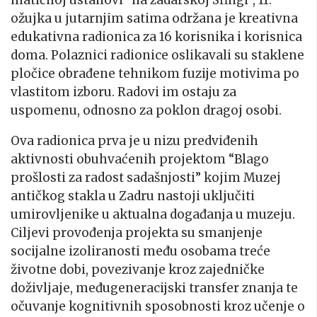
ožujka u jutarnjim satima održana je kreativna
edukativna radionica za 16 korisnika i korisnica
doma. Polaznici radionice oslikavali su staklene
pločice obrađene tehnikom fuzije motivima po
vlastitom izboru. Radovi im ostaju za
uspomenu, odnosno za poklon dragoj osobi.
Ova radionica prva je u nizu predviđenih
aktivnosti obuhvaćenih projektom “Blago
prošlosti za radost sadašnjosti” kojim Muzej
antičkog stakla u Zadru nastoji uključiti
umirovljenike u aktualna događanja u muzeju.
Ciljevi provođenja projekta su smanjenje
socijalne izoliranosti među osobama treće
životne dobi, povezivanje kroz zajedničke
doživljaje, međugeneracijski transfer znanja te
očuvanje kognitivnih sposobnosti kroz učenje o