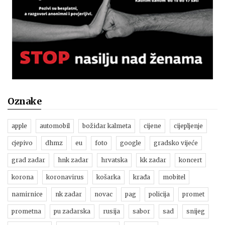
Oznake
apple
automobil
božidar kalmeta
cijene
cijepljenje
cjepivo
dhmz
eu
foto
google
gradsko vijeće
grad zadar
hnk zadar
hrvatska
kk zadar
koncert
korona
koronavirus
košarka
krađa
mobitel
namirnice
nk zadar
novac
pag
policija
promet
prometna
pu zadarska
rusija
sabor
sad
snijeg