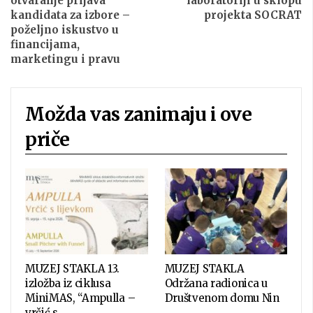
otvaranje prijava
laboratoriji u sklopu
kandidata za izbore –
projekta SOCRAT
poželjno iskustvo u
financijama,
marketingu i pravu
Možda vas zanimaju i ove
priče
MUZEJ STAKLA 13.
MUZEJ STAKLA
izložba iz ciklusa
Održana radionica u
MiniMAS, “Ampulla –
Društvenom domu Nin
vrčić s…