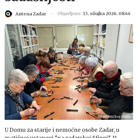
Objavljeno:
13. ožujka 2026. 08:44
Antena Zadar
Muzej antičkog stakla
U Domu za starije i nemoćne osobe Zadar, u
matičnoj ustanovi “na zadarskoj Sfingi”, 11.