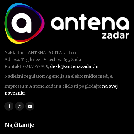
Nakladnik: ANTENA PORTAL j.d.o.o.
Adresa: Trg kneza Višeslava 6g, Zadar
Kontakt: 023/777-999,
desk@antenazadar.hr
Nadležni regulator: Agencija za elektorničke medije.
Impressum Antene Zadar u cijelosti pogledajte
na ovoj
poveznici
.
Najčitanije