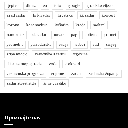
cjepivo
dhmz
eu
foto
google
gradsko vijeće
grad zadar
hnk zadar
hrvatska
kk zadar
koncert
korona
koronavirus
košarka
krađa
mobitel
namirnice
nk zadar
novac
pag
policija
promet
prometna
pu zadarska
rusija
sabor
sad
snijeg
stipe miočić
sveučilište u zadru
trgovina
ulicama moga grada
voda
vodovod
vremenska prognoza
vrijeme
zadar
zadarska županija
zadar street style
šime vrsaljko
Upoznajte nas