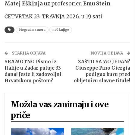
Matej Eškinja
uz profesoricu
Emu Stein
.
ČETVRTAK 23. TRAVNJA 2026. u 19 sati
biograd na moru
noć knjige
STARIJA OBJAVA
NOVIJA OBJAVA
SRAMOTNO Pismo iz
ZAŠTO SAMO JEDAN?
Italije u Zadar putuje 33
Giuseppe Pino Giergia
dana! Jeste li zadovoljni
podigao buru pred
Hrvatskom poštom?
obljetnicu slavne titule!
Možda vas zanimaju i ove
priče