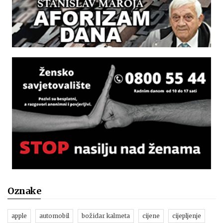
Oznake
apple
automobil
božidar kalmeta
cijene
cijepljenje