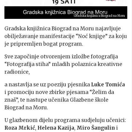
Gradska knjižnica Biograd na Moru
Gradska knjižnica Biograd na Moru najavljuje
obilježavanje manifestacije “Noć knjige” za koju
je pripremljen bogat program.
Sve započinje otvorenjem izložbe fotografija
“Fotografija stiha” mladih polaznica kreativne
radionice,
a nastavlja se uz poeziju pjesnika
Luke Tomića
i promociju nove zbirke pjesama “Želim da
znaš”, te nastupe učenika Glazbene škole
Biograd na Moru.
U glazbenom dijelu programa sudjeluju učenici:
Roza Mrkić
,
Helena Kazija
,
Miro Šangulin
i