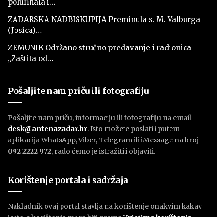
polufinala i…
ZADARSKA NADBISKUPIJA Preminula s. M. Valburga
(Josica)…
ZEMUNIK Održano stručno predavanje i radionica
„Zaštita od…
Pošaljite nam priču ili fotografiju
Pošaljite nam priču, informaciju ili fotografiju na email
desk@antenazadar.hr
. Isto možete poslati i putem
aplikacija WhatsApp, Viber, Telegram ili iMessage na broj
092 2222 972
, rado ćemo je istražiti i objaviti.
Korištenje portala i sadržaja
Nakladnik ovaj portal stavlja na korištenje onakvim kakav