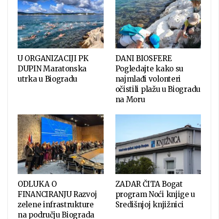
U ORGANIZACIJI PK
DANI BIOSFERE
DUPIN Maratonska
Pogledajte kako su
utrka u Biogradu
najmlađi volonteri
očistili plažu u Biogradu
na Moru
ODLUKA O
ZADAR ČITA Bogat
FINANCIRANJU Razvoj
program Noći knjige u
zelene infrastrukture
Središnjoj knjižnici
na području Biograda