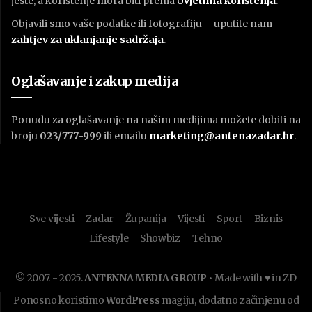
jeste, a korištenje mora biti prema
U
vjetima korištenja
.
Objavili smo vaše podatke ili fotografiju – uputite nam
zahtjev za uklanjanje sadržaja
.
Oglašavanje i zakup medija
Ponudu za oglašavanje na našim medijima možete dobiti na
broju
023/777-999
ili emailu
marketing@antenazadar.hr
.
Sve vijesti
Zadar
Županija
Vijesti
Sport
Biznis
Lifestyle
Showbiz
Tehno
© 2007. - 2025.
ANTENNA MEDIA GROUP
• Made with ♥ in ZD
Ponosno koristimo
WordPress
magiju, dodatno začinjenu od