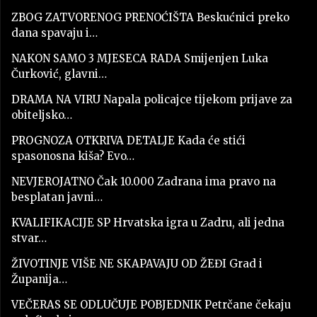
ZBOG ZATVORENOG PRENOĆIŠTA Beskućnici preko
dana spavaju i…
NAKON SAMO 3 MJESECA RADA Smijenjen Luka
Čurković, glavni…
DRAMA NA VIRU Napala policajce tijekom prijave za
obiteljsko…
PROGNOZA OTKRIVA DETALJE Kada će stići
spasonosna kiša? Evo…
NEVJEROJATNO Čak 10.000 Zadrana ima pravo na
besplatan javni…
KVALIFIKACIJE SP Hrvatska igra u Zadru, ali jedna
stvar…
ŽIVOTINJE VIŠE NE SKAPAVAJU OD ŽEĐI Grad i
Županija…
VEČERAS SE ODLUČUJE POBJEDNIK Petrčane čekaju