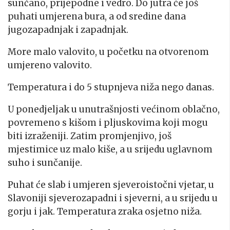
sunčano, prijepodne i vedro. Do jutra će još
puhati umjerena bura, a od sredine dana
jugozapadnjak i zapadnjak.
More malo valovito, u početku na otvorenom
umjereno valovito.
Temperatura i do 5 stupnjeva niža nego danas.
U ponedjeljak u unutrašnjosti većinom oblačno,
povremeno s kišom i pljuskovima koji mogu
biti izraženiji. Zatim promjenjivo, još
mjestimice uz malo kiše, a u srijedu uglavnom
suho i sunčanije.
Puhat će slab i umjeren sjeveroistočni vjetar, u
Slavoniji sjeverozapadni i sjeverni, a u srijedu u
gorju i jak. Temperatura zraka osjetno niža.