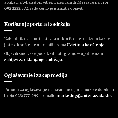
aplikacija WhatsApp, Viber, Telegram ili iMessage na broj
092 2222 972
, rado ćemo je istražiti i objaviti.
Korištenje portala i sadržaja
Nakladnik ovaj portal stavlja na korištenje onakvim kakav
jeste, a korištenje mora biti prema
U
vjetima korištenja
.
Objavili smo vaše podatke ili fotografiju – uputite nam
zahtjev za uklanjanje sadržaja
.
Oglašavanje i zakup medija
Ponudu za oglašavanje na našim medijima možete dobiti na
broju
023/777-999
ili emailu
marketing@antenazadar.hr
.