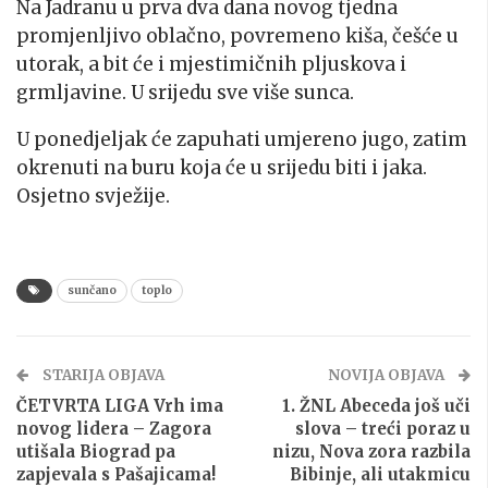
Na Jadranu u prva dva dana novog tjedna
promjenljivo oblačno, povremeno kiša, češće u
utorak, a bit će i mjestimičnih pljuskova i
grmljavine. U srijedu sve više sunca.
U ponedjeljak će zapuhati umjereno jugo, zatim
okrenuti na buru koja će u srijedu biti i jaka.
Osjetno svježije.
sunčano
toplo
STARIJA OBJAVA
NOVIJA OBJAVA
ČETVRTA LIGA Vrh ima
1. ŽNL Abeceda još uči
novog lidera – Zagora
slova – treći poraz u
utišala Biograd pa
nizu, Nova zora razbila
zapjevala s Pašajicama!
Bibinje, ali utakmicu