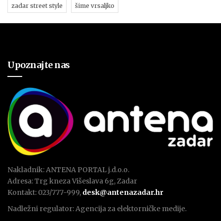
zadar street style
šime vrsaljko
Upoznajte nas
Nakladnik: ANTENA PORTAL j.d.o.o.
Adresa: Trg kneza Višeslava 6g, Zadar
Kontakt: 023/777-999,
desk@antenazadar.hr
Nadležni regulator: Agencija za elektorničke medije.