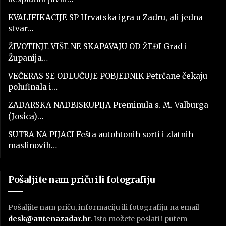
KVALIFIKACIJE SP Hrvatska igra u Zadru, ali jedna
stvar…
ŽIVOTINJE VIŠE NE SKAPAVAJU OD ŽEĐI Grad i
Županija…
VEČERAS SE ODLUČUJE POBJEDNIK Petrčane čekaju
polufinala i…
ZADARSKA NADBISKUPIJA Preminula s. M. Valburga
(Josica)…
SUTRA NA PIJACI Fešta autohtonih sorti i zlatnih
maslinovih…
Pošaljite nam priču ili fotografiju
Pošaljite nam priču, informaciju ili fotografiju na email
desk@antenazadar.hr
. Isto možete poslati i putem