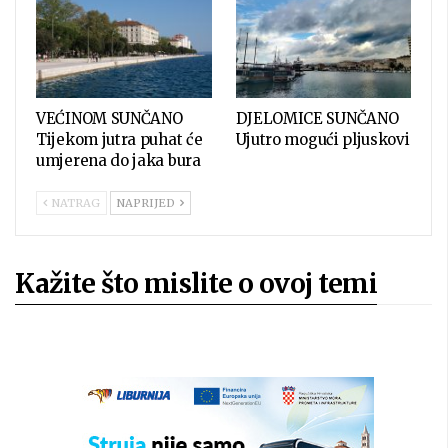
VEĆINOM SUNČANO
DJELOMICE SUNČANO
Tijekom jutra puhat će
Ujutro mogući pljuskovi
umjerena do jaka bura
NATRAG
NAPRIJED
Kažite što mislite o ovoj temi