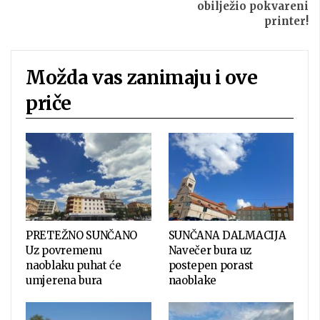
obilježio pokvareni
printer!
Možda vas zanimaju i ove
priče
PRETEŽNO SUNČANO
SUNČANA DALMACIJA
Uz povremenu
Navečer bura uz
naoblaku puhat će
postepen porast
umjerena bura
naoblake