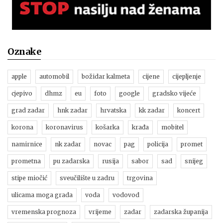
Oznake
apple
automobil
božidar kalmeta
cijene
cijepljenje
cjepivo
dhmz
eu
foto
google
gradsko vijeće
grad zadar
hnk zadar
hrvatska
kk zadar
koncert
korona
koronavirus
košarka
krađa
mobitel
namirnice
nk zadar
novac
pag
policija
promet
prometna
pu zadarska
rusija
sabor
sad
snijeg
stipe miočić
sveučilište u zadru
trgovina
ulicama moga grada
voda
vodovod
vremenska prognoza
vrijeme
zadar
zadarska županija