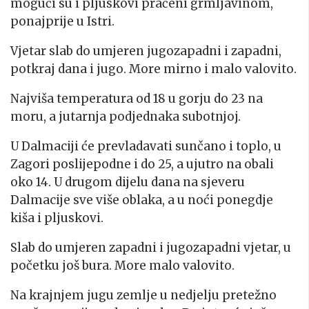
mogući su i pljuskovi praćeni grmljavinom,
ponajprije u Istri.
Vjetar slab do umjeren jugozapadni i zapadni,
potkraj dana i jugo. More mirno i malo valovito.
Najviša temperatura od 18 u gorju do 23 na
moru, a jutarnja podjednaka subotnjoj.
U Dalmaciji će prevladavati sunčano i toplo, u
Zagori poslijepodne i do 25, a ujutro na obali
oko 14. U drugom dijelu dana na sjeveru
Dalmacije sve više oblaka, a u noći ponegdje
kiša i pljuskovi.
Slab do umjeren zapadni i jugozapadni vjetar, u
početku još bura. More malo valovito.
Na krajnjem jugu zemlje u nedjelju pretežno