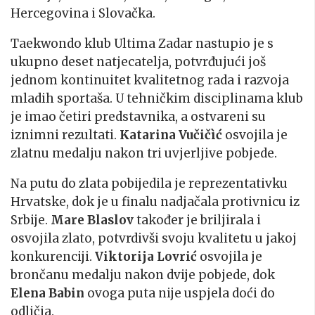
Hercegovina i Slovačka.
Taekwondo klub Ultima Zadar nastupio je s
ukupno deset natjecatelja, potvrđujući još
jednom kontinuitet kvalitetnog rada i razvoja
mladih sportaša. U tehničkim disciplinama klub
je imao četiri predstavnika, a ostvareni su
iznimni rezultati.
Katarina Vučičìć
osvojila je
zlatnu medalju nakon tri uvjerljive pobjede.
Na putu do zlata pobijedila je reprezentativku
Hrvatske, dok je u finalu nadjačala protivnicu iz
Srbije.
Mare Blaslov
također je briljirala i
osvojila zlato, potvrdivši svoju kvalitetu u jakoj
konkurenciji.
Viktorija Lovrić
osvojila je
brončanu medalju nakon dvije pobjede, dok
Elena Babin
ovoga puta nije uspjela doći do
odličja.