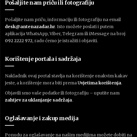
Pošaljite nam priču ili fotografiju
Pošaljite nam priču, informaciju ili fotografiju na email
desk@antenazadar.hr
. Isto možete poslati i putem
aplikacija WhatsApp, Viber, Telegram ili iMessage na broj
092 2222 972
, rado ćemo je istražiti i objaviti.
Korištenje portala i sadržaja
Nakladnik ovaj portal stavlja na korištenje onakvim kakav
jeste, a korištenje mora biti prema
U
vjetima korištenja
.
Objavili smo vaše podatke ili fotografiju – uputite nam
zahtjev za uklanjanje sadržaja
.
Oglašavanje i zakup medija
Ponudu za oglašavanje na našim medijima možete dobiti na