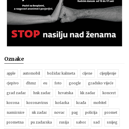
Oznake
apple
automobil
božidar kalmeta
cijene
cijepljenje
cjepivo
dhmz
eu
foto
google
gradsko vijeće
grad zadar
hnk zadar
hrvatska
kk zadar
koncert
korona
koronavirus
košarka
krađa
mobitel
namirnice
nk zadar
novac
pag
policija
promet
prometna
pu zadarska
rusija
sabor
sad
snijeg