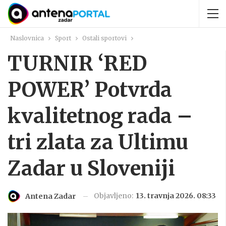
Naslovnica
Sport
Ostali sportovi
TURNIR ‘RED
POWER’ Potvrda
kvalitetnog rada –
tri zlata za Ultimu
Zadar u Sloveniji
Objavljeno:
13. travnja 2026. 08:33
Antena Zadar