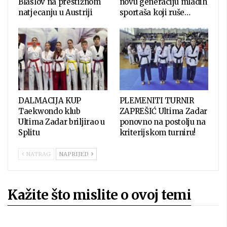
Blaslov na prestižnom
novu generaciju mladih
natjecanju u Austriji
sportaša koji ruše…
DALMACIJA KUP
PLEMENITI TURNIR
Taekwondo klub
ZAPREŠIĆ Ultima Zadar
Ultima Zadar briljirao u
ponovno na postolju na
Splitu
kriterijskom turniru!
NATRAG
NAPRIJED
Kažite što mislite o ovoj temi