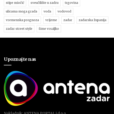
stipe miočić
sveučilište u zadru
trgovina
ulicama moga grada
voda
vodovod
vremenska prognoza
vrijeme
zadar
zadarska županija
zadar street style
šime vrsaljko
Upoznajte nas
Nakladnik: ANTENA PORTAL j.d.o.o.