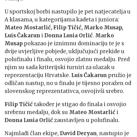
U sportskoj borbi nastupilo je pet natjecatelja u
A klasama, u kategorijama kadeta i juniora:
Mateo Mostarlić, Filip Tičić, Marko Musap,
Luis Čakarun
i
Donna Lusia Orlić
.
Marko
Musap
pokazao je iznimnu dominaciju te je s
dvije uvjerljive pobjede, uključujući prekide u
polufinalu i finalu, osvojio zlatnu medalju. Pred
njim su sada kriterijski turniri za ulazak u
reprezentaciju Hrvatske.
Luis Čakarun
pružio je
odličan nastup, no u finalu je tijesno poražen od
slovenskog reprezentativca, osvojivši srebro.
Filip Tičić
također je stigao do finala i osvojio
srebrnu medalju, dok su
Mateo Mostarlić
i
Donna Lusia Orlić
zaustavljen u polufinalu.
Najmlađi član ekipe,
David Deryan
, nastupio je