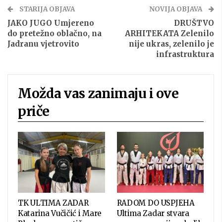
STARIJA OBJAVA
NOVIJA OBJAVA
JAKO JUGO Umjereno
DRUŠTVO
do pretežno oblačno, na
ARHITEKATA Zelenilo
Jadranu vjetrovito
nije ukras, zelenilo je
infrastruktura
Možda vas zanimaju i ove
priče
TK ULTIMA ZADAR
RADOM DO USPJEHA
Katarina Vučičić i Mare
Ultima Zadar stvara