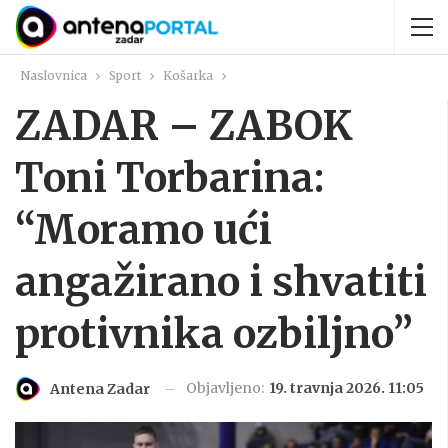
Naslovnica
Sport
Košarka
ZADAR – ZABOK
Toni Torbarina:
“Moramo ući
angažirano i shvatiti
protivnika ozbiljno”
Objavljeno:
19. travnja 2026. 11:05
Antena Zadar