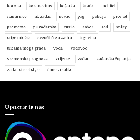
korona
koronavirus
košarka
krađa
mobitel
namirnice
nk zadar
novac
pag
policija
promet
prometna
pu zadarska
rusija
sabor
sad
snijeg
stipe miočić
sveučilište u zadru
trgovina
ulicama moga grada
voda
vodovod
vremenska prognoza
vrijeme
zadar
zadarska županija
zadar street style
šime vrsaljko
Upoznajte nas