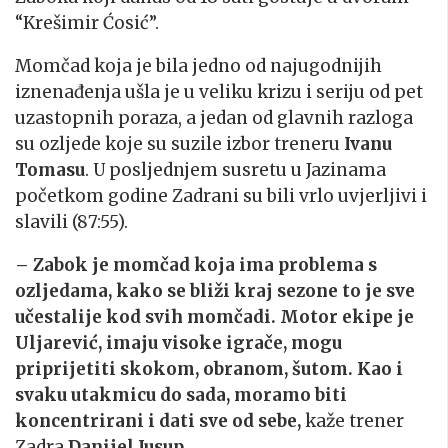
“Krešimir Ćosić”.
Momčad koja je bila jedno od najugodnijih
iznenađenja ušla je u veliku krizu i seriju od pet
uzastopnih poraza, a jedan od glavnih razloga
su ozljede koje su suzile izbor treneru
Ivanu
Tomasu
. U posljednjem susretu u Jazinama
početkom godine Zadrani su bili vrlo uvjerljivi i
slavili (87:55).
– Zabok je momčad koja ima problema s
ozljedama, kako se bliži kraj sezone to je sve
učestalije kod svih momčadi. Motor ekipe je
Uljarević, imaju visoke igrače, mogu
priprijetiti skokom, obranom, šutom. Kao i
svaku utakmicu do sada, moramo biti
koncentrirani i dati sve od sebe,
kaže trener
Zadra
Danijel Jusup
.