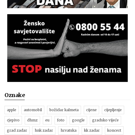
Oznake
apple
automobil
božidar kalmeta
cijene
cijepljenje
cjepivo
dhmz
eu
foto
google
gradsko vijeće
grad zadar
hnk zadar
hrvatska
kk zadar
koncert