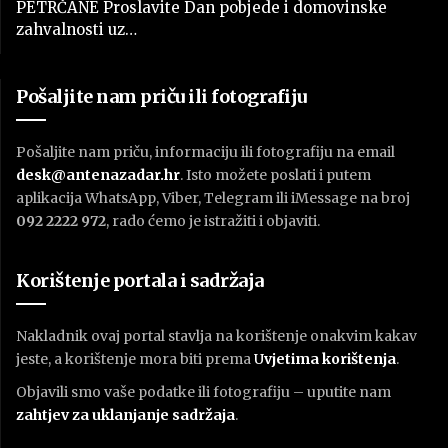
PETRČANE Proslavite Dan pobjede i domovinske
zahvalnosti uz…
Pošaljite nam priču ili fotografiju
Pošaljite nam priču, informaciju ili fotografiju na email
desk@antenazadar.hr
. Isto možete poslati i putem
aplikacija WhatsApp, Viber, Telegram ili iMessage na broj
092 2222 972
, rado ćemo je istražiti i objaviti.
Korištenje portala i sadržaja
Nakladnik ovaj portal stavlja na korištenje onakvim kakav
jeste, a korištenje mora biti prema
U
vjetima korištenja
.
Objavili smo vaše podatke ili fotografiju – uputite nam
zahtjev za uklanjanje sadržaja
.