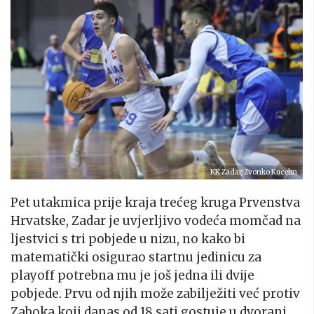
KK Zadar/Zvonko Kucelin
Pet utakmica prije kraja trećeg kruga Prvenstva
Hrvatske, Zadar je uvjerljivo vodeća momčad na
ljestvici s tri pobjede u nizu, no kako bi
matematički osigurao startnu jedinicu za
playoff potrebna mu je još jedna ili dvije
pobjede. Prvu od njih može zabilježiti već protiv
Zaboka koji danas od 18 sati gostuje u dvorani