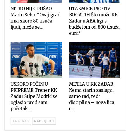
NITKO NIJE DOŠAO
UTAKMICE PROTIV
Marin Seko: “Ovaj grad
BOGATIH Što može KK
ima skoro 80 tisuća
Zadar u ABA ligi s
ljudi, može se…
budžetom od 800 tisuća
eura?
USKORO POČINJU
METLA U KK ZADAR
PRIPREME Trener KK
Nema starih zasluga,
Zadar Stipe Modrić se
samo rad, red i
oglasio pred sam
disciplina – nova lica
početak…
u…
NATRAG
NAPRIJED