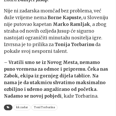
Nije ni zadarska momčad bez problema, već
duže vrijeme nema
Borne Kapuste,
u Sloveniju
nije putovao kapetan
Marko Ramljak
, a zbog
straha od novih ozljeda Jusup će sigurno
nastojati ograničiti minutažu nositelja igre.
Izvrsna je to prilika za
Tonija Torbarinu
da
pokaže svoj nesporni talent.
– Vratili smo se iz Novog Mesta, nemamo
puno vremena za odmor i pripremu. Čeka nas
Zabok, ekipa iz gornjeg dijela tablice. Na
nama je da utakmicu shvatimo maksimalno
ozbiljno i uđemo angažirano od početka.
Nadamo se novoj pobjedi
, kaže Torbarina.
kk zadar
Toni Torbarina