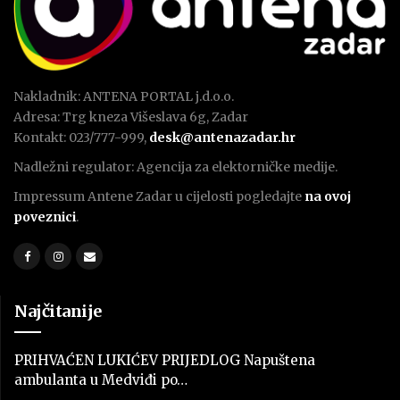
Nakladnik: ANTENA PORTAL j.d.o.o.
Adresa: Trg kneza Višeslava 6g, Zadar
Kontakt: 023/777-999,
desk@antenazadar.hr
Nadležni regulator: Agencija za elektorničke medije.
Impressum Antene Zadar u cijelosti pogledajte
na ovoj
poveznici
.
Najčitanije
PRIHVAĆEN LUKIĆEV PRIJEDLOG Napuštena
ambulanta u Medviđi po…