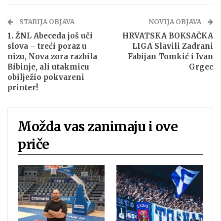
STARIJA OBJAVA
NOVIJA OBJAVA
1. ŽNL Abeceda još uči
HRVATSKA BOKSAČKA
slova – treći poraz u
LIGA Slavili Zadrani
nizu, Nova zora razbila
Fabijan Tomkić i Ivan
Bibinje, ali utakmicu
Grgec
obilježio pokvareni
printer!
Možda vas zanimaju i ove
priče