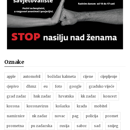
Oznake
apple
automobil
božidar kalmeta
cijene
cijepljenje
cjepivo
dhmz
eu
foto
google
gradsko vijeće
grad zadar
hnk zadar
hrvatska
kk zadar
koncert
korona
koronavirus
košarka
krađa
mobitel
namirnice
nk zadar
novac
pag
policija
promet
prometna
pu zadarska
rusija
sabor
sad
snijeg