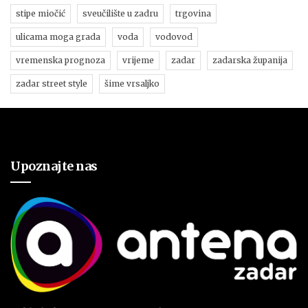
stipe miočić
sveučilište u zadru
trgovina
ulicama moga grada
voda
vodovod
vremenska prognoza
vrijeme
zadar
zadarska županija
zadar street style
šime vrsaljko
Upoznajte nas