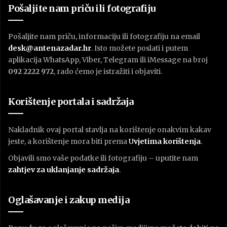
Pošaljite nam priču ili fotografiju
Pošaljite nam priču, informaciju ili fotografiju na email
desk@antenazadar.hr
. Isto možete poslati i putem
aplikacija WhatsApp, Viber, Telegram ili iMessage na broj
092 2222 972
, rado ćemo je istražiti i objaviti.
Korištenje portala i sadržaja
Nakladnik ovaj portal stavlja na korištenje onakvim kakav
jeste, a korištenje mora biti prema
U
vjetima korištenja
.
Objavili smo vaše podatke ili fotografiju – uputite nam
zahtjev za uklanjanje sadržaja
.
Oglašavanje i zakup medija