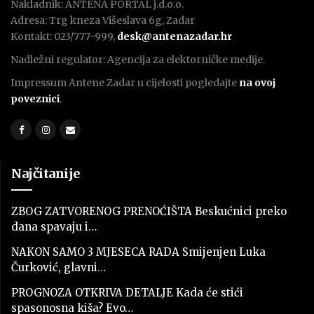
Nakladnik: ANTENA PORTAL j.d.o.o.
Adresa: Trg kneza Višeslava 6g, Zadar
Kontakt: 023/777-999,
desk@antenazadar.hr
Nadležni regulator: Agencija za elektorničke medije.
Impressum Antene Zadar u cijelosti pogledajte
na ovoj
poveznici
.
Najčitanije
ZBOG ZATVORENOG PRENOĆIŠTA Beskućnici preko
dana spavaju i…
NAKON SAMO 3 MJESECA RADA Smijenjen Luka
Čurković, glavni…
PROGNOZA OTKRIVA DETALJE Kada će stići
spasonosna kiša? Evo…