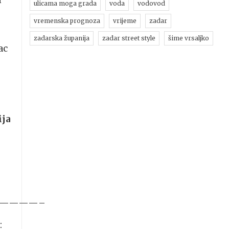
m
ulicama moga grada
voda
vodovod
vremenska prognoza
vrijeme
zadar
zadarska županija
zadar street style
šime vrsaljko
ac
ja
————–
: