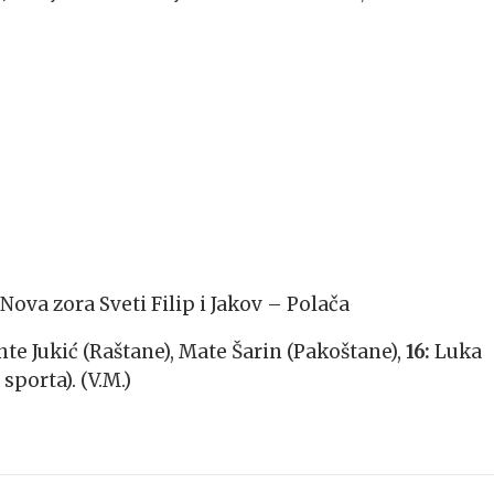
Nova zora Sveti Filip i Jakov – Polača
te Jukić (Raštane), Mate Šarin (Pakoštane),
16:
Luka
porta). (V.M.)