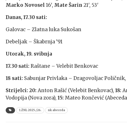
Marko Novosel
16′,
Mate Šarin
21′, 53′
Danas, 17.30 sati:
Galovac – Zlatna luka Sukošan
Debeljak – Škabrnja ’91
Utorak, 19. svibnja
17.30 sati:
Raštane – Velebit Benkovac
18 sati:
Sabunjar Privlaka – Dragovoljac Poličnik, 
Strijelci:
20:
Anton Rašić (Velebit Benkovac),
18:
An
Vodopija (Nova zora),
15:
Mateo Rončević (Abeceda s
1.ŽNL 2025./26.
nk abeceda