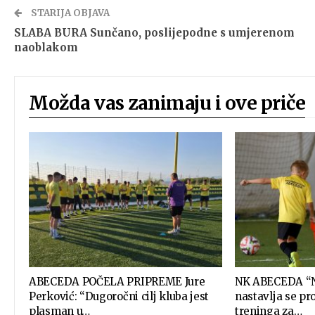
STARIJA OBJAVA
SLABA BURA Sunčano, poslijepodne s umjerenom
naoblakom
Možda vas zanimaju i ove priče
ABECEDA POČELA PRIPREME Jure
NK ABECEDA “N
Perković: “Dugoročni cilj kluba jest
nastavlja se pr
plasman u…
treninga za…