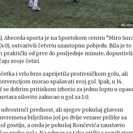
NK Abe
L), Abeceda sporta je na Sportskom centru “Miro Sur
:0), ostvarivši četvrtu uzastopnu pobjedu. Bila je to 
m praktički od prve do posljednje minute, dopustivši
aju svoje četiri.
tka i vrlo brzo zaprijetila protivničkom golu, ali
tervencijom morao spašavati svoj gol. Ipak, u 14.
ć
se dobrim pritiskom izborio za jednu loptu u opas
etara silovito zakucao u gol za 1:0.
 udvostruči prednost, ali njegov pokušaj glavom
luvremena bilježimo još po dvije vezane prilike sa
gol gostiju, a onda je pokušaj Rončevića zaustavio