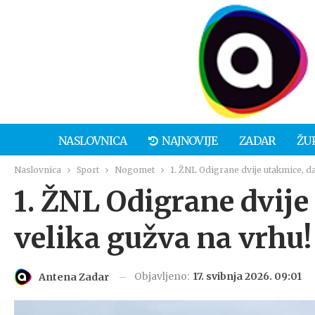
NASLOVNICA
NAJNOVIJE
ZADAR
ŽU
Naslovnica
Sport
Nogomet
1. ŽNL Odigrane dvije utakmice, da
1. ŽNL Odigrane dvije
velika gužva na vrhu!
Objavljeno:
17. svibnja 2026. 09:01
Antena Zadar