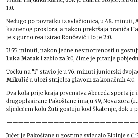
vratar Hajduka Karlić, dok je udarac Stojčevića ot
1:0.
Nedugo po povratku iz svlačionica, u 48. minuti,
kaznenog prostora, a nakon prekršaja braniča Haj
je sigurno realizirao Rončević i to je 2:0.
U 55. minuti, nakon jedne nesmotrenosti u gostuj
Luka Matak
i zabio za 3:0, čime je pitanje pobjedn
Točku na “i” stavio je u 76. minuti juniorski dvoja
Mikulić
u ulozi strijelca glavom za konačnih 4:0.
Dva kola prije kraja prvenstva Abeceda sporta je 
drugoplasirane Pakoštane imaju 49, Nova zora (u.m.
sljedećem kolu Žuti gostuju kod Škabrnje, dok u p
——————————————————————
Jučer je Pakoštane u gostima svladalo Bibinje s (1:3)