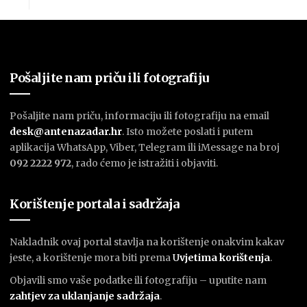
Pošaljite nam priču ili fotografiju
Pošaljite nam priču, informaciju ili fotografiju na email
desk@antenazadar.hr
. Isto možete poslati i putem
aplikacija WhatsApp, Viber, Telegram ili iMessage na broj
092 2222 972
, rado ćemo je istražiti i objaviti.
Korištenje portala i sadržaja
Nakladnik ovaj portal stavlja na korištenje onakvim kakav
jeste, a korištenje mora biti prema
U
vjetima korištenja
.
Objavili smo vaše podatke ili fotografiju – uputite nam
zahtjev za uklanjanje sadržaja
.