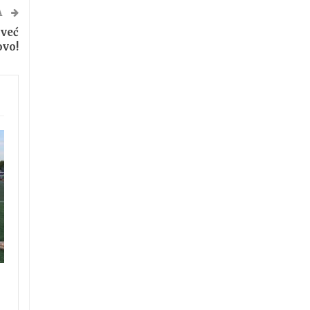
A
 već
ovo!