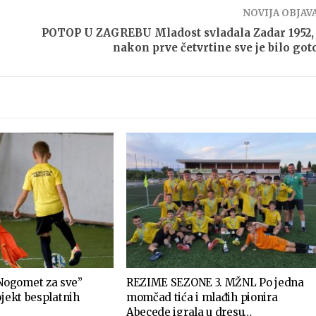
NOVIJA OBJAV
POTOP U ZAGREBU Mladost svladala Zadar 1952,
nakon prve četvrtine sve je bilo got
ogomet za sve”
REZIME SEZONE 3. MŽNL Po jedna
ojekt besplatnih
momčad tića i mlađih pionira
Abecede igrala u dresu…