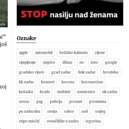
ceda
ać”
Oznake
još
apple
automobil
božidar kalmeta
cijene
cijepljenje
cjepivo
dhmz
eu
foto
google
gradsko vijeće
grad zadar
hnk zadar
hrvatska
kk zadar
koncert
korona
koronavirus
noj
košarka
krađa
mobitel
namirnice
nk zadar
novac
pag
policija
promet
prometna
pu zadarska
rusija
sabor
sad
snijeg
stipe miočić
sveučilište u zadru
trgovina