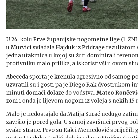
U 24. kolu Prve županijske nogometne lige (1. ŽN
u Murvici svladala Hajduk iz Pridrage rezultatom (4
jedna utakmica u kojoj su žuti dominirali tereno
protivniku malo prilika, a iskoristivši u ovom sluč
Abeceda sporta je krenula agresivno od samog poče
uzvratili su i gosti pa je Diego Rak dvostrukom in
minuti domaći dolaze do vodstva.
Mateo Rončevi
zoni i onda je lijevom nogom iz voleja s nekih 15 m
Malo je nedostajalo da Matija Surać nedugo zatim
završio je pored gola. U samoj završnici prvog po
svake strane. Prvo su Rak i Memedović spriječili 