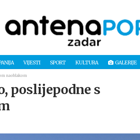
PANIJA
VIJESTI
SPORT
KULTURA
GALERIJE
nom naoblakom
 poslijepodne s
om