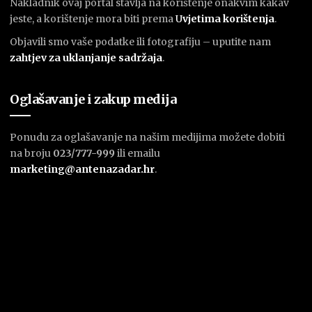
Nakladnik ovaj portal stavlja na korištenje onakvim kakav
jeste, a korištenje mora biti prema
U
vjetima korištenja
.
Objavili smo vaše podatke ili fotografiju – uputite nam
zahtjev za uklanjanje sadržaja
.
Oglašavanje i zakup medija
Ponudu za oglašavanje na našim medijima možete dobiti
na broju
023/777-999
ili emailu
marketing@antenazadar.hr
.