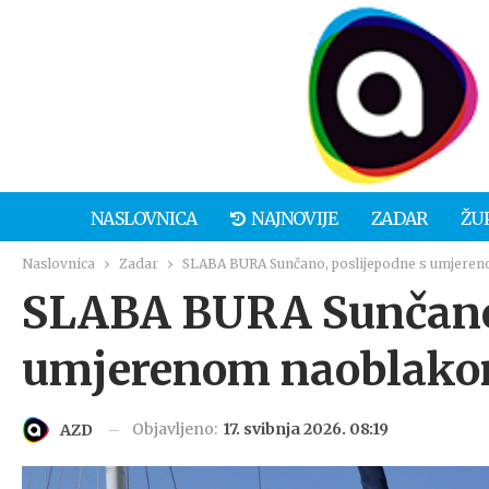
NASLOVNICA
NAJNOVIJE
ZADAR
ŽU
Naslovnica
Zadar
SLABA BURA Sunčano, poslijepodne s umjere
SLABA BURA Sunčano,
umjerenom naoblak
Objavljeno:
17. svibnja 2026. 08:19
AZD