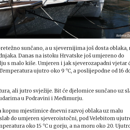
Antena Z
retežno sunčano, a u sjevernijima još dosta oblaka,
adnjaka. Danas na istoku Hrvatske još umjereno do
u s malo kiše. Umjeren i jak sjeverozapadni vjetar 
. Temperatura ujutro oko 9 °C, a poslijepodne od 16 d
a, ali jutro svježije. Bit će djelomice sunčano uz sl
 udarima u Podravini i Međimurju.
a kopnu mjestimice dnevni razvoj oblaka uz malu
 slab do umjeren sjeveroistočni, pod Velebitom ujutr
peratura oko 15 °C u gorju, a na moru oko 20. Ujutr