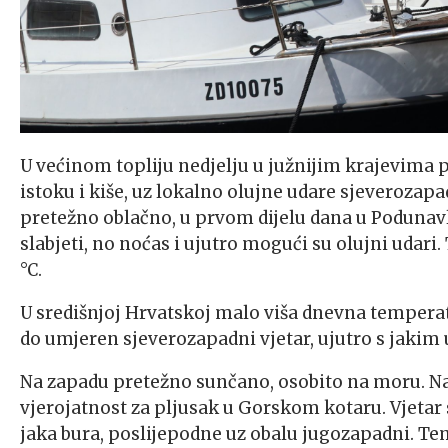
U većinom topliju nedjelju u južnijim krajevima p
istoku i kiše, uz lokalno olujne udare sjeverozap
pretežno oblačno, u prvom dijelu dana u Podunavlj
slabjeti, no noćas i ujutro mogući su olujni udari
°C.
U središnjoj Hrvatskoj malo viša dnevna temperatur
do umjeren sjeverozapadni vjetar, ujutro s jakim
Na zapadu pretežno sunčano, osobito na moru. N
vjerojatnost za pljusak u Gorskom kotaru. Vjetar
jaka bura, poslijepodne uz obalu jugozapadni. Tem