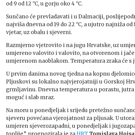
od 9 od 12 °C, u gorju oko 4 °C.
Sunčano će prevladavati i u Dalmaciji, poslije
najviša dnevna od 19 do 22 °C, a ujutro najniža od
vjetar, uz obalu i sjeverni.
Razmjerno vjetrovito i na jugu Hrvatske, uz umjere
umjereno valovito i valovito, na otvorenom i jač
umjerenom naoblakom. Temperatura zraka će s jutar
U prvim danima novog tjedna na kopnu djelomice su
Pljuskovi su lokalno najvjerojatniji u Gorskoj Hrva
grmljavinu. Dnevna temperatura u porastu, jutra će
moguć i slab mraz.
Na moru u ponedjeljak i srijedu pretežno sunčano.
sjeveru povećana vjerojatnost za pljusak. U utorak
umjeren sjeverozapadni, u ponedjeljak i jugozapad
toplije.”, prognozirala je za
HRT
Tomislava Hojs