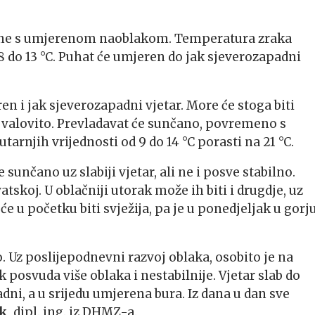
podne s umjerenom naoblakom. Temperatura zraka
 8 do 13 °C. Puhat će umjeren do jak sjeverozapadni
n i jak sjeverozapadni vjetar. More će stoga biti
e valovito. Prevladavat će sunčano, povremeno s
njih vrijednosti od 9 do 14 °C porasti na 21 °C.
nčano uz slabiji vjetar, ali ne i posve stabilno.
tskoj. U oblačniji utorak može ih biti i drugdje, uz
 u početku biti svježija, pa je u ponedjeljak u gorj
 Uz poslijepodnevni razvoj oblaka, osobito je na
 posvuda više oblaka i nestabilnije. Vjetar slab do
ni, a u srijedu umjerena bura. Iz dana u dan sve
ak
, dipl. ing. iz DHMZ-a.