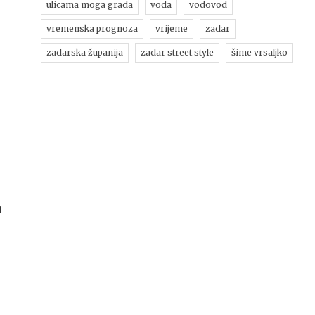
ulicama moga grada
voda
vodovod
vremenska prognoza
vrijeme
zadar
zadarska županija
zadar street style
šime vrsaljko
u