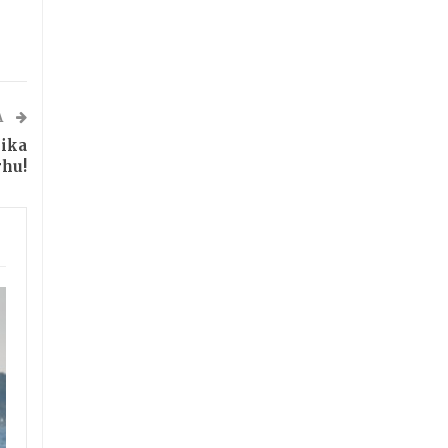
A
lika
rhu!