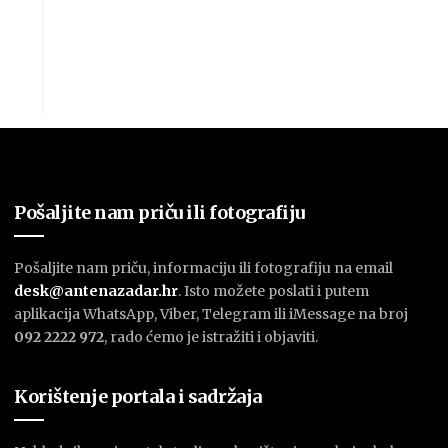
Pošaljite nam priču ili fotografiju
Pošaljite nam priču, informaciju ili fotografiju na email
desk@antenazadar.hr
. Isto možete poslati i putem
aplikacija WhatsApp, Viber, Telegram ili iMessage na broj
092 2222 972
, rado ćemo je istražiti i objaviti.
Korištenje portala i sadržaja