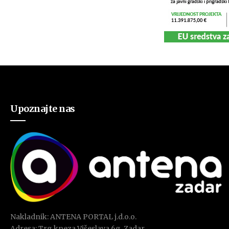
Upoznajte nas
Nakladnik: ANTENA PORTAL j.d.o.o.
Adresa: Trg kneza Višeslava 6g, Zadar