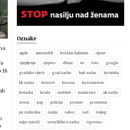
adar
Oznake
 na
apple
automobil
božidar kalmeta
cijene
će
cijepljenje
cjepivo
dhmz
eu
foto
google
o 18
gradsko vijeće
grad zadar
hnk zadar
hrvatska
kk zadar
koncert
korona
koronavirus
ab
košarka
krađa
mobitel
namirnice
nk zadar
novac
pag
policija
promet
prometna
pu zadarska
rusija
sabor
sad
snijeg
o
stipe miočić
sveučilište u zadru
trgovina
o