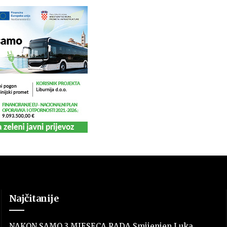
Najčitanije
NAKON SAMO 3 MJESECA RADA Smijenjen Luka