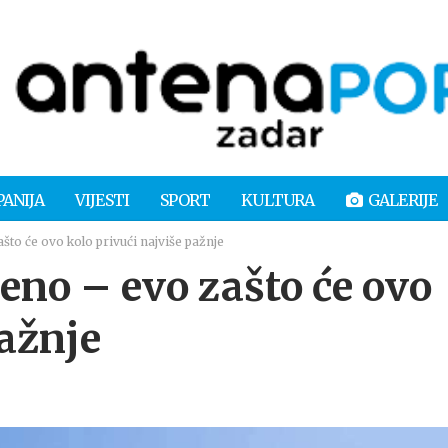
PANIJA
VIJESTI
SPORT
KULTURA
GALERIJE
što će ovo kolo privući najviše pažnje
reno – evo zašto će ovo
pažnje