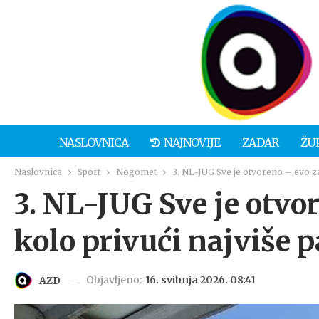
NASLOVNICA
NAJNOVIJE
ZADAR
ŽU
Naslovnica
Sport
Nogomet
3. NL-JUG Sve je otvoreno – evo za
3. NL-JUG Sve je otvo
kolo privući najviše 
Objavljeno:
16. svibnja 2026. 08:41
AZD