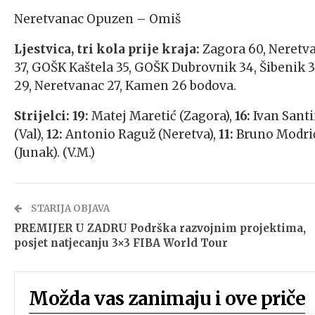
Neretvanac Opuzen – Omiš
Ljestvica, tri kola prije kraja:
Zagora 60, Neretva
37, GOŠK Kaštela 35, GOŠK Dubrovnik 34, Šibenik 34,
29, Neretvanac 27, Kamen 26 bodova.
Strijelci: 19:
Matej Maretić (Zagora),
16:
Ivan Santi
(Val),
12:
Antonio Raguž (Neretva),
11:
Bruno Modrić 
(Junak). (V.M.)
STARIJA OBJAVA
PREMIJER U ZADRU Podrška razvojnim projektima,
posjet natjecanju 3×3 FIBA World Tour
Možda vas zanimaju i ove priče