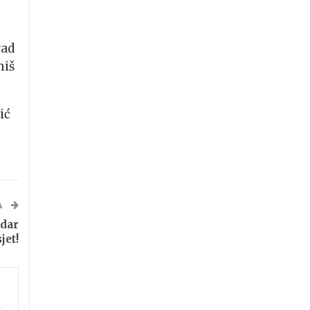
rad
miš
ić
A
dar
jet!