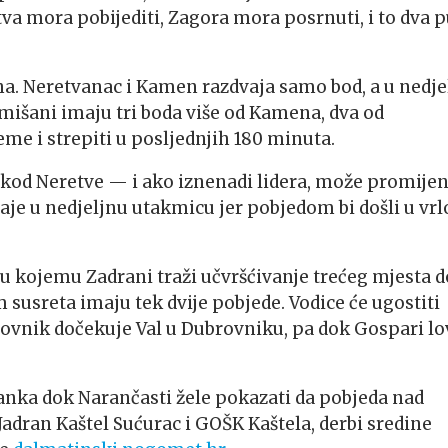
tva mora pobijediti, Zagora mora posrnuti, i to dva 
a. Neretvanac i Kamen razdvaja samo bod, a u nedje
mišani imaju tri boda više od Kamena, dva od
me i strepiti u posljednjih 180 minuta.
kod Neretve — i ako iznenadi lidera, može promijen
staje u nedjeljnu utakmicu jer pobjedom bi došli u vrl
 u kojemu Zadrani traži učvršćivanje trećeg mjesta 
m susreta imaju tek dvije pobjede. Vodice će ugostiti
brovnik dočekuje Val u Dubrovniku, pa dok Gospari lo
tanka dok Narančasti žele pokazati da pobjeda nad
Jadran Kaštel Sućurac i GOŠK Kaštela, derbi sredine