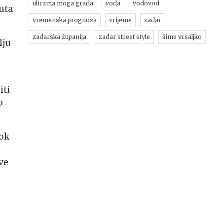
ulicama moga grada
voda
vodovod
puta
vremenska prognoza
vrijeme
zadar
zadarska županija
zadar street style
šime vrsaljko
lju
iti
o
dok
ve