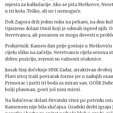
mjesta za kalkulacije. Ako se pita Metkovce, Nere
u tri kola. Teško, ali ne i nemoguće.
Dok Zagora drži jednu ruku na peharu, na dnu kuh
Opuzenu dolazi Omiš koji je odmah ispred njih. O
Neretvanca, ali porazom se mogu dovesti u proble
Podsjetnik: Kamen dan prije gostuje u Metkoviću 
cijelu sliku na začelju. Neretvancu cijela sezona 
dobru poziciju, svjesni su važnosti utakmice.
Junak Sinj dočekuje HNK Zadar, atraktivan dvoboj
Plavi stroj traži povratak forme jer u zadnjih osa
Primorac i juriti tri boda za miran san. GOŠK Du
bolji plasman, gosti još nisu mirni.
Na Šubićevac dolazi Hrvatski vitez po potvrdu os
Kamenom nije bila slučajna. Gradski derbi igraju 