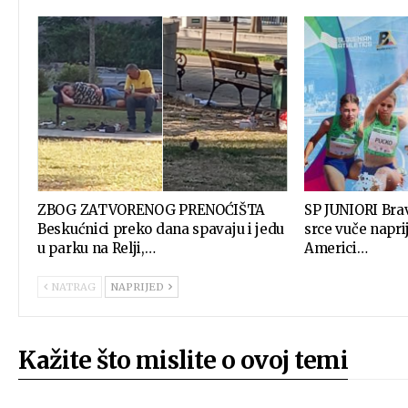
ZBOG ZATVORENOG PRENOĆIŠTA
SP JUNIORI Bra
Beskućnici preko dana spavaju i jedu
srce vuče napr
u parku na Relji,…
Americi…
NATRAG
NAPRIJED
Kažite što mislite o ovoj temi