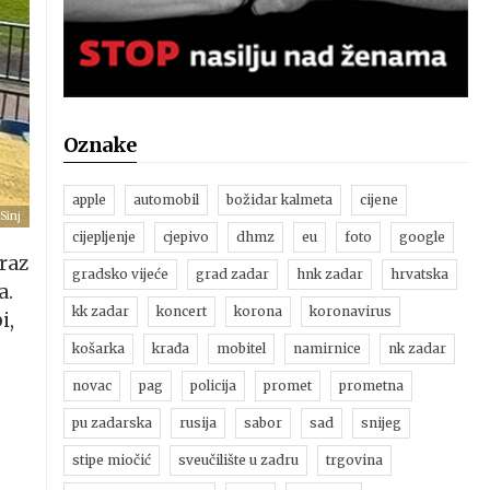
Oznake
apple
automobil
božidar kalmeta
cijene
Sinj
cijepljenje
cjepivo
dhmz
eu
foto
google
oraz
gradsko vijeće
grad zadar
hnk zadar
hrvatska
a.
kk zadar
koncert
korona
koronavirus
i,
košarka
krađa
mobitel
namirnice
nk zadar
novac
pag
policija
promet
prometna
pu zadarska
rusija
sabor
sad
snijeg
stipe miočić
sveučilište u zadru
trgovina