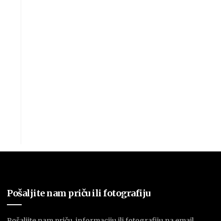
Pošaljite nam priču ili fotografiju
Pošaljite nam priču, informaciju ili fotografiju na email