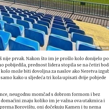
NK Junak 
oš nije prvak. Nakon što im je prošlo kolo donijelo p
obijedila, prednost lidera stopila se na četiri bod
kolo može biti dovoljna za naslov ako Neretva izgub
samo kako u sljedeća tri kola upisati dvije pobjede
avince, neugodnu momčad s dobrom formom i bez
ali domaćini znaju koliko im je važna ova utakmica i
ti prema Borovištu, oni dočekuju Kamen i tu nema