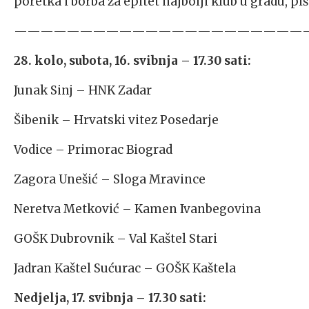
poretka i borba za epitet najbolji klub u gradu, pi
——————————————————————
28. kolo, subota, 16. svibnja – 17.30 sati:
Junak Sinj – HNK Zadar
Šibenik – Hrvatski vitez Posedarje
Vodice – Primorac Biograd
Zagora Unešić – Sloga Mravince
Neretva Metković – Kamen Ivanbegovina
GOŠK Dubrovnik – Val Kaštel Stari
Jadran Kaštel Sućurac – GOŠK Kaštela
Nedjelja, 17. svibnja – 17.30 sati: