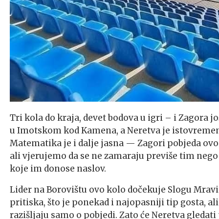
Tri kola do kraja, devet bodova u igri – i Zagora j
u Imotskom kod Kamena, a Neretva je istovremeno p
Matematika je i dalje jasna — Zagori pobjeda ovo 
ali vjerujemo da se ne zamaraju previše tim nego 
koje im donose naslov.
Lider na Borovištu ovo kolo dočekuje Slogu Mr
pritiska, što je ponekad i najopasniji tip gosta, 
razišljaju samo o pobjedi. Zato će Neretva gleda