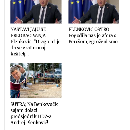
NASTAVLJAJU SE
PLENKOVIĆ OŠTRO
PREDBACIVANJA
Pogodila nas je afera s
Plenković: “Drago mi je
Berošom, zgroženi smo
da se vratio onaj
kršitelj…
SUTRA; Na Benkovački
sajam dolazi
predsjednik HDZ-a
Andrej Plenković!