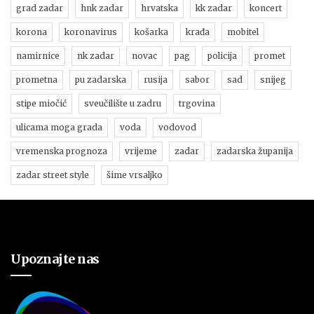
grad zadar
hnk zadar
hrvatska
kk zadar
koncert
korona
koronavirus
košarka
krađa
mobitel
namirnice
nk zadar
novac
pag
policija
promet
prometna
pu zadarska
rusija
sabor
sad
snijeg
stipe miočić
sveučilište u zadru
trgovina
ulicama moga grada
voda
vodovod
vremenska prognoza
vrijeme
zadar
zadarska županija
zadar street style
šime vrsaljko
Upoznajte nas