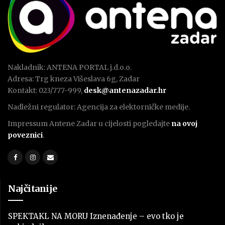
Nakladnik: ANTENA PORTAL j.d.o.o.
Adresa: Trg kneza Višeslava 6g, Zadar
Kontakt: 023/777-999,
desk@antenazadar.hr
Nadležni regulator: Agencija za elektorničke medije.
Impressum Antene Zadar u cijelosti pogledajte
na ovoj
poveznici
.
Najčitanije
SPEKTAKL NA MORU Iznenađenje – evo tko je