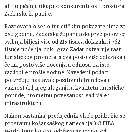
ali i u jačanju ukupne konkurentnosti prostora
Zadarske županije.
Razgovaralo se i o turističkim pokazateljima za
ovu godinu. Zadarska županija do prve polovice
svibnja bilježi više od 215 tisuća dolazaka i 762
tisuće noćenja, dok i grad Zadar ostvaruje rast
turističkog prometa, s dva posto više dolazaka i
četiri posto više noćenja u odnosu na isto
razdoblje prošle godine. Navedeni podaci
potvrđuju nastavak pozitivnih trendova i
važnost daljnjeg ulaganja u kvalitetu turističke
ponude, prometnu povezanost, sadržaje i
infrastrukturu.
Nakon sastanka, predsjednik Vlade pridružio se
programu košarkaškog natjecanja 3×3 FIBA
World Tour, koje se održava na jednoj od