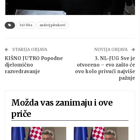
3x3 fiba
andrej plenkovć
STARIJA OBJAVA
NOVIJA OBJAVA
KIŠNO JUTRO Popodne
3. NL-JUG Sve je
djelomično
otvoreno – evo zašto će
razvedravanje
ovo kolo privući najviše
pažnje
Možda vas zanimaju i ove
priče