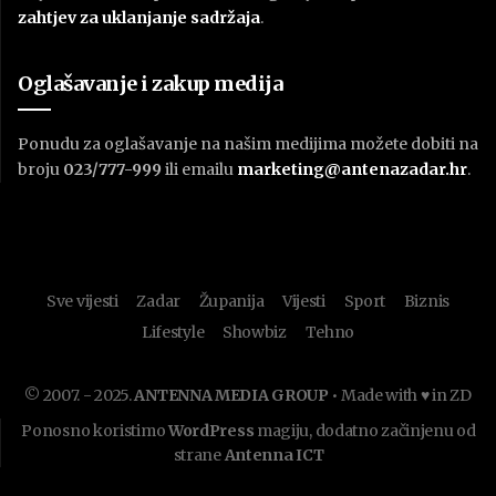
zahtjev za uklanjanje sadržaja
.
Oglašavanje i zakup medija
Ponudu za oglašavanje na našim medijima možete dobiti na
broju
023/777-999
ili emailu
marketing@antenazadar.hr
.
Sve vijesti
Zadar
Županija
Vijesti
Sport
Biznis
Lifestyle
Showbiz
Tehno
© 2007. - 2025.
ANTENNA MEDIA GROUP
• Made with ♥ in ZD
Ponosno koristimo
WordPress
magiju, dodatno začinjenu od
strane
Antenna ICT