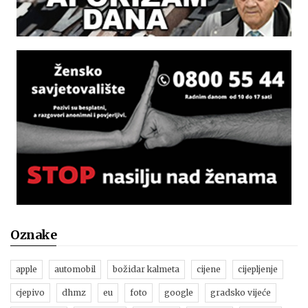
Oznake
apple
automobil
božidar kalmeta
cijene
cijepljenje
cjepivo
dhmz
eu
foto
google
gradsko vijeće