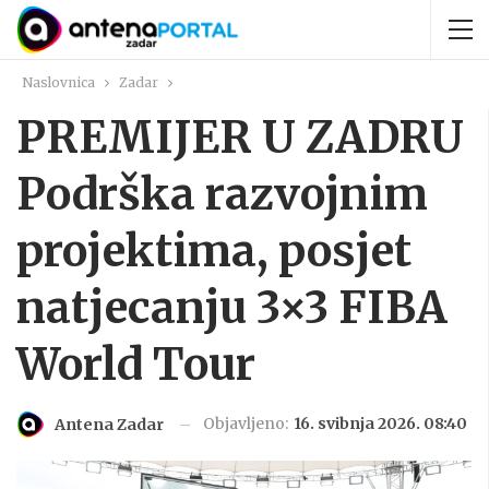
Naslovnica
Zadar
PREMIJER U ZADRU
Podrška razvojnim
projektima, posjet
natjecanju 3×3 FIBA
World Tour
Objavljeno:
16. svibnja 2026. 08:40
Antena Zadar