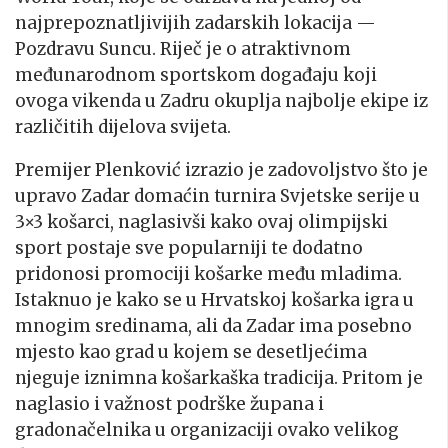
najprepoznatljivijih zadarskih lokacija —
Pozdravu Suncu. Riječ je o atraktivnom
međunarodnom sportskom događaju koji
ovoga vikenda u Zadru okuplja najbolje ekipe iz
različitih dijelova svijeta.
Premijer Plenković izrazio je zadovoljstvo što je
upravo Zadar domaćin turnira Svjetske serije u
3×3 košarci, naglasivši kako ovaj olimpijski
sport postaje sve popularniji te dodatno
pridonosi promociji košarke među mladima.
Istaknuo je kako se u Hrvatskoj košarka igra u
mnogim sredinama, ali da Zadar ima posebno
mjesto kao grad u kojem se desetljećima
njeguje iznimna košarkaška tradicija. Pritom je
naglasio i važnost podrške župana i
gradonačelnika u organizaciji ovako velikog