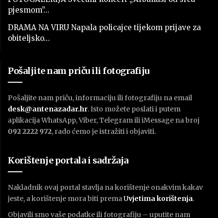
pjesmom”…
DRAMA NA VIRU Napala policajce tijekom prijave za
obiteljsko…
Pošaljite nam priču ili fotografiju
Pošaljite nam priču, informaciju ili fotografiju na email
desk@antenazadar.hr
. Isto možete poslati i putem
aplikacija WhatsApp, Viber, Telegram ili iMessage na broj
092 2222 972
, rado ćemo je istražiti i objaviti.
Korištenje portala i sadržaja
Nakladnik ovaj portal stavlja na korištenje onakvim kakav
jeste, a korištenje mora biti prema
U
vjetima korištenja
.
Objavili smo vaše podatke ili fotografiju – uputite nam