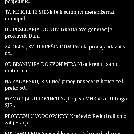
pobjednik…
TAJNE IGRE IZ SJENE Je li sumnjivi menadžerski
monopol…
OD POSEDARJA DO NOVIGRADA Sve generacije
proslavile Dan…
ZADRANI, SVI U KREŠIN DOM Počela prodaja ulaznica
uz…
OD BRANIMIRA DO ZVONIMIRA Nisu krenuli samo
motorima,…
NA ZADARSKOJ RIVI Noć punog miseca uz koncerte i
preko 50…
MEMORIJAL U LOVINCU Najbolji su MNK Vrsi i Udruga
SJP…
PROBLEMI U VODOOPSKRBI Krnčević: Reducirali smo
zalijevanje…
FOTOGALERIJA Svečani koncert „Arbanasi od srca