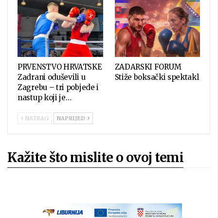
PRVENSTVO HRVATSKE
ZADARSKI FORUM
Zadrani oduševili u
Stiže boksački spektakl
Zagrebu – tri pobjede i
nastup koji je…
NATRAG
NAPRIJED
Kažite što mislite o ovoj temi