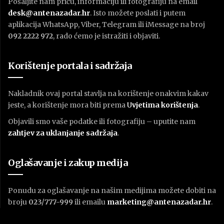
Pošaljite nam priču, informaciju ili fotografiju na email
desk@antenazadar.hr
. Isto možete poslati i putem
aplikacija WhatsApp, Viber, Telegram ili iMessage na broj
092 2222 972
, rado ćemo je istražiti i objaviti.
Korištenje portala i sadržaja
Nakladnik ovaj portal stavlja na korištenje onakvim kakav
jeste, a korištenje mora biti prema
U
vjetima korištenja
.
Objavili smo vaše podatke ili fotografiju – uputite nam
zahtjev za uklanjanje sadržaja
.
Oglašavanje i zakup medija
Ponudu za oglašavanje na našim medijima možete dobiti na
broju
023/777-999
ili emailu
marketing@antenazadar.hr
.