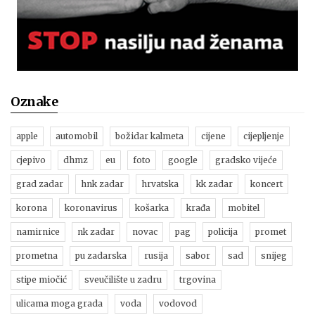
Oznake
apple
automobil
božidar kalmeta
cijene
cijepljenje
cjepivo
dhmz
eu
foto
google
gradsko vijeće
grad zadar
hnk zadar
hrvatska
kk zadar
koncert
korona
koronavirus
košarka
krađa
mobitel
namirnice
nk zadar
novac
pag
policija
promet
prometna
pu zadarska
rusija
sabor
sad
snijeg
stipe miočić
sveučilište u zadru
trgovina
ulicama moga grada
voda
vodovod