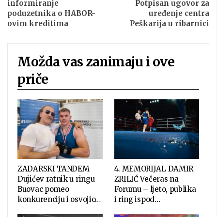
informiranje
Potpisan ugovor za
poduzetnika o HABOR-
uređenje centra
ovim kreditima
Peškarija u ribarnici
Možda vas zanimaju i ove
priče
ZADARSKI TANDEM
4. MEMORIJAL DAMIR
Dujićev ratnik u ringu –
ZRILIĆ Večeras na
Buovac pomeo
Forumu – ljeto, publika
konkurenciju i osvojio…
i ring ispod…