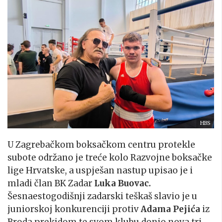
HBS
U Zagrebačkom boksačkom centru protekle
subote održano je treće kolo Razvojne boksačke
lige Hrvatske, a uspješan nastup upisao je i
mladi član BK Zadar
Luka Buovac.
Šesnaestogodišnji zadarski teškaš slavio je u
juniorskoj konkurenciji protiv
Adama Pejića
iz