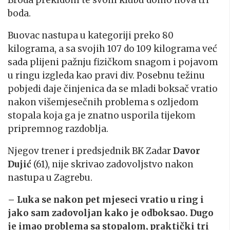
Broda prekidom te svom klubu donio nova tri
boda.
Buovac nastupa u kategoriji preko 80
kilograma, a sa svojih 107 do 109 kilograma već
sada plijeni pažnju fizičkom snagom i pojavom
u ringu izgleda kao pravi div. Posebnu težinu
pobjedi daje činjenica da se mladi boksač vratio
nakon višemjesečnih problema s ozljedom
stopala koja ga je znatno usporila tijekom
pripremnog razdoblja.
Njegov trener i predsjednik BK Zadar
Davor
Dujić
(61), nije skrivao zadovoljstvo nakon
nastupa u Zagrebu.
– Luka se nakon pet mjeseci vratio u ring i
jako sam zadovoljan kako je odboksao. Dugo
je imao problema sa stopalom, praktički tri