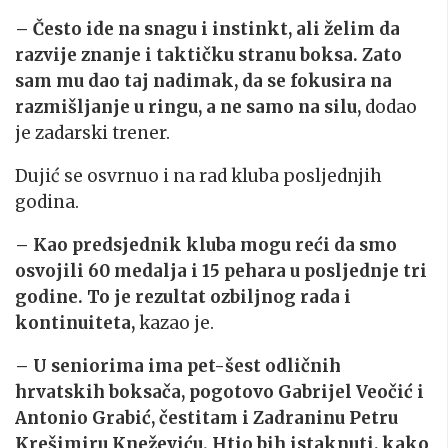
– Često ide na snagu i instinkt, ali želim da
razvije znanje i taktičku stranu boksa. Zato
sam mu dao taj nadimak, da se fokusira na
razmišljanje u ringu, a ne samo na silu,
dodao
je zadarski trener.
Dujić se osvrnuo i na rad kluba posljednjih
godina.
– Kao predsjednik kluba mogu reći da smo
osvojili 60 medalja i 15 pehara u posljednje tri
godine. To je rezultat ozbiljnog rada i
kontinuiteta,
kazao je.
– U seniorima ima pet-šest odličnih
hrvatskih boksača, pogotovo Gabrijel Veočić i
Antonio Grabić, čestitam i Zadraninu Petru
Krešimiru Kneževiću. Htio bih istaknuti, kako