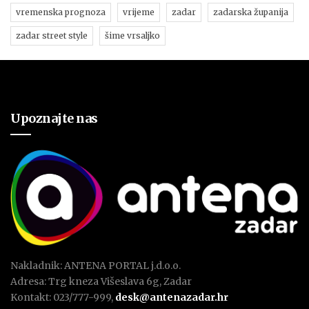
vremenska prognoza
vrijeme
zadar
zadarska županija
zadar street style
šime vrsaljko
Upoznajte nas
Nakladnik: ANTENA PORTAL j.d.o.o.
Adresa: Trg kneza Višeslava 6g, Zadar
Kontakt: 023/777-999,
desk@antenazadar.hr