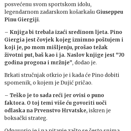
posvećenu svom sportskom idolu,
legendarnom zadarskom košarkašu
Giuseppeu
Pinu Giergiji
.
– Knjiga bi trebala izaći sredinom ljeta. Pino
Giergia jest čovjek kojeg iznimno poštujem i
koji je, po mom mišljenju, prošao težak
životni put, baš kao i ja. Naslov knjige jest “70
godina progona i mržnje”
, dodao je.
Brkati stručnjak otkrio je i kada će Pino dobiti
spomenik, o kojem je Dujić pričao.
– Teško je to sada reći jer ovisi o puno
faktora. O toj temi više ću govoriti uoči
odlaska na Prvenstvo Hrvatske,
iskren je
boksački strateg.
Odgovorio je i na pitanje zašto se često snima