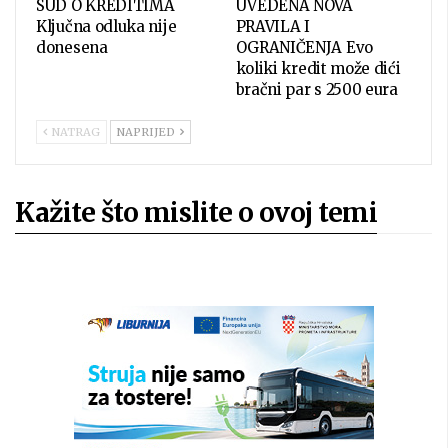
SUD O KREDITIMA
UVEDENA NOVA
Ključna odluka nije
PRAVILA I
donesena
OGRANIČENJA Evo
koliki kredit može dići
bračni par s 2500 eura
NATRAG
NAPRIJED
Kažite što mislite o ovoj temi