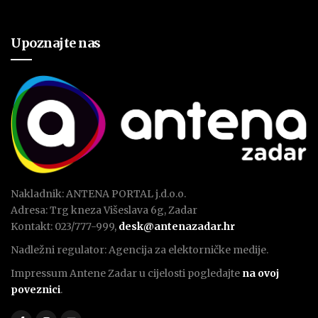
Upoznajte nas
Nakladnik: ANTENA PORTAL j.d.o.o.
Adresa: Trg kneza Višeslava 6g, Zadar
Kontakt: 023/777-999,
desk@antenazadar.hr
Nadležni regulator: Agencija za elektorničke medije.
Impressum Antene Zadar u cijelosti pogledajte
na ovoj
poveznici
.