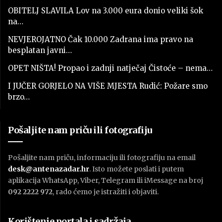
OBITELJ SLAVILA Lov na 3.000 eura donio veliki šok
na…
NEVJEROJATNO Čak 10.000 Zadrana ima pravo na
besplatan javni…
OPET NIŠTA! Propao i zadnji natječaj Čistoće – nema…
I JUČER GORJELO NA VIŠE MJESTA Rudić: Požare smo
brzo…
Pošaljite nam priču ili fotografiju
Pošaljite nam priču, informaciju ili fotografiju na email
desk@antenazadar.hr
. Isto možete poslati i putem
aplikacija WhatsApp, Viber, Telegram ili iMessage na broj
092 2222 972
, rado ćemo je istražiti i objaviti.
Korištenje portala i sadržaja