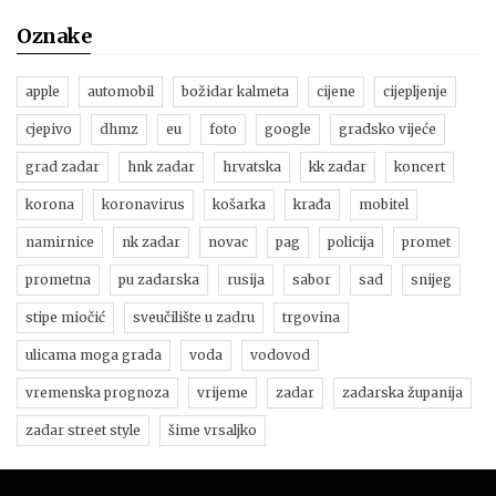
Oznake
apple
automobil
božidar kalmeta
cijene
cijepljenje
cjepivo
dhmz
eu
foto
google
gradsko vijeće
grad zadar
hnk zadar
hrvatska
kk zadar
koncert
korona
koronavirus
košarka
krađa
mobitel
namirnice
nk zadar
novac
pag
policija
promet
prometna
pu zadarska
rusija
sabor
sad
snijeg
stipe miočić
sveučilište u zadru
trgovina
ulicama moga grada
voda
vodovod
vremenska prognoza
vrijeme
zadar
zadarska županija
zadar street style
šime vrsaljko