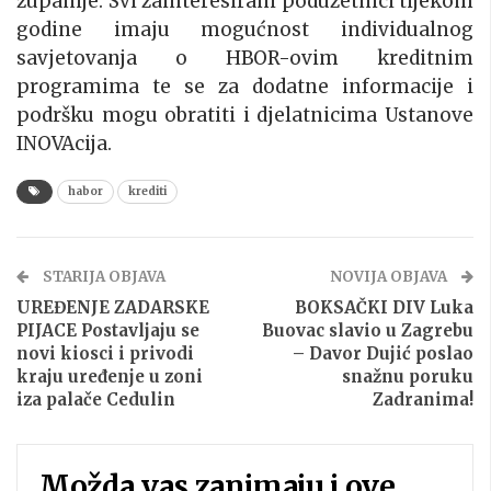
županije. Svi zainteresirani poduzetnici tijekom
godine imaju mogućnost individualnog
savjetovanja o HBOR-ovim kreditnim
programima te se za dodatne informacije i
podršku mogu obratiti i djelatnicima Ustanove
INOVAcija.
habor
krediti
STARIJA OBJAVA
NOVIJA OBJAVA
UREĐENJE ZADARSKE
BOKSAČKI DIV Luka
PIJACE Postavljaju se
Buovac slavio u Zagrebu
novi kiosci i privodi
– Davor Dujić poslao
kraju uređenje u zoni
snažnu poruku
iza palače Cedulin
Zadranima!
Možda vas zanimaju i ove