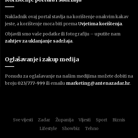
Nakladnik ovaj portal stavlja na korištenje onakvim kakav
jeste, a korištenje mora biti prema
U
vjetima korištenja
.
Objavili smo vaše podatke ili fotografiju – uputite nam
zahtjev za uklanjanje sadržaja
.
Oglašavanje i zakup medija
Ponudu za oglašavanje na našim medijima možete dobiti na
broju
023/777-999
ili emailu
marketing@antenazadar.hr
.
Sve vijesti
Zadar
Županija
Vijesti
Sport
Biznis
Lifestyle
Showbiz
Tehno